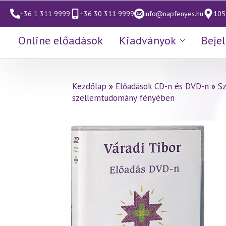
+36 1 311 9999
+36 30 311 9999
info@napfenyes.hu
1053
Online előadások
Kiadványok
Beje
Kezdőlap
»
Előadások CD-n és DVD-n
»
S
szellemtudomány fényében
Váradi Tibor előadás
(592)