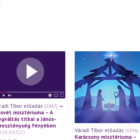
”
radi Tibor előadás
—
(1067)
svét misztériuma – A
gváltás titkai a János-
reszténység fényében
Váradi Tibor előadás
(1056)
026.04.03.)
Karácsony misztériuma –