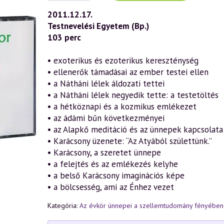
(592)
—
2011.12.17.
Karácsony
Testnevelési Egyetem (Bp.)
Misztériuma
(2011.12.17.)
103 perc
mennyiség
• exoterikus és ezoterikus kereszténység
• ellenerők támadásai az ember testei ellen
• a Nátháni lélek áldozati tettei
• a Nátháni lélek negyedik tette: a testetöltés
• a hétköznapi és a kozmikus emlékezet
• az ádámi bűn következményei
• az Alapkő meditáció és az ünnepek kapcsolata
• Karácsony üzenete: “Az Atyából születtünk.”
• Karácsony, a szeretet ünnepe
• a felejtés és az emlékezés kelyhe
• a belső Karácsony imaginációs képe
• a bölcsesség, ami az Énhez vezet
Kategória:
Az évkör ünnepei a szellemtudomány fényében