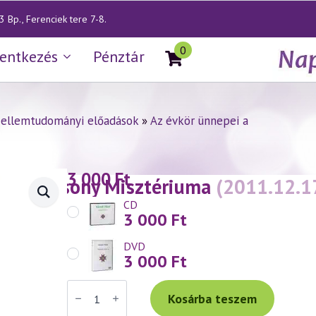
 Bp., Ferenciek tere 7-8.
0
lentkezés
Pénztár
zellemtudományi előadások
»
Az évkör ünnepei a
3 000
Ft
— Karácsony Misztériuma
(2011.12.17
CD
3 000
Ft
DVD
3 000
Ft
Váradi
Tibor
Kosárba teszem
előadás