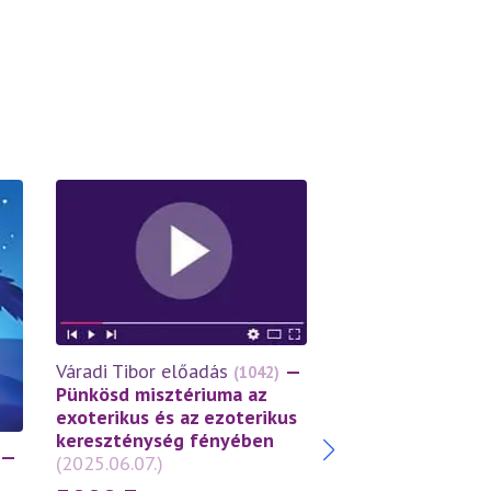
Váradi Tibor előa
Váradi Tibor előadás
—
(1042)
A Mennybemenet
Pünkösd misztériuma az
misztériuma az e
exoterikus és az ezoterikus
kereszténység f
kereszténység fényében
—
(2025.05.29.)
(2025.06.07.)