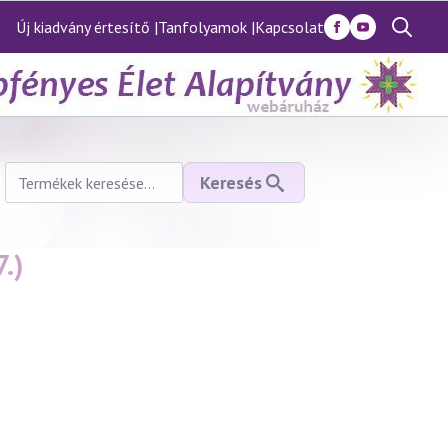
Új kiadvány értesítő |
Tanfolyamok |
Kapcsolat
Search
for:
Keresés
Keresés
a
következőre:
.)