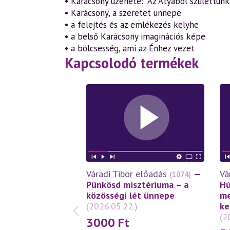
• Karácsony üzenete: “Az Atyából születtünk.
• Karácsony, a szeretet ünnepe
• a felejtés és az emlékezés kelyhe
• a belső Karácsony imaginációs képe
• a bölcsesség, ami az Énhez vezet
Kapcsolodó termékek
Váradi Tibor előadás
—
Vá
(1074)
Pünkösd misztériuma – a
Hú
közösségi lét ünnepe
me
(2026.05.22.)
ke
(2
3000
Ft