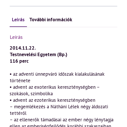
Leírás
További információk
Leírás
2014.11.22.
Testnevelési Egyetem (Bp.)
116 perc
• az adventi ünnepváró időszak kialakulásának
története
• advent az exoterikus kereszténységben –
szokások, szimbolika
• advent az ezoterikus kereszténységben
– megemlékezés a Nátháni Lélek négy áldozati
tettéről
– az ellenerők támadásai az ember négy lénytagja
ellen az emberiségfejlődés korábbi szakaszaiban