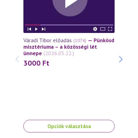
Váradi Tibor előadás
— Pünkösd
Várad
(1074)
misztériuma – a közösségi lét
miszt
ünnepe
(2026.05.22.)
János
(2026
3000
Ft
30
Ennek
Ennek
Opciók választása
a
a
terméknek
termé