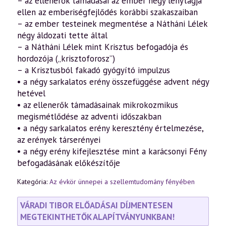
– az ellenerők támadásai az ember négy lénytagja
ellen az emberiségfejlődés korábbi szakaszaiban
– az ember testeinek megmentése a Nátháni Lélek
négy áldozati tette által
– a Nátháni Lélek mint Krisztus befogadója és
hordozója („krisztoforosz”)
– a Krisztusból fakadó gyógyító impulzus
• a négy sarkalatos erény összefüggése advent négy
hetével
• az ellenerők támadásainak mikrokozmikus
megismétlődése az adventi időszakban
• a négy sarkalatos erény keresztény értelmezése,
az erények társerényei
• a négy erény kifejlesztése mint a karácsonyi Fény
befogadásának előkészítője
Kategória:
Az évkör ünnepei a szellemtudomány fényében
VÁRADI TIBOR ELŐADÁSAI DÍJMENTESEN
MEGTEKINTHETŐK ALAPÍTVÁNYUNKBAN!