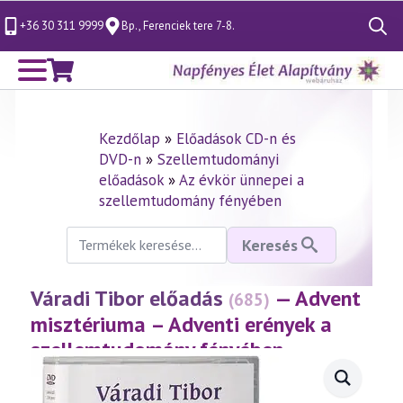
+36 30 311 9999
Bp., Ferenciek tere 7-8.
Search
for:
Kezdőlap
»
Előadások CD-n és
DVD-n
»
Szellemtudományi
előadások
»
Az évkör ünnepei a
szellemtudomány fényében
Keresés
Keresés
a
következőre:
Váradi Tibor előadás
— Advent
(685)
misztériuma – Adventi erények a
szellemtudomány fényében
(2014.11.22.)