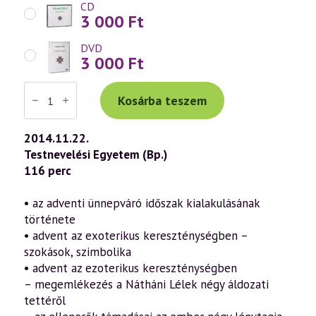
CD
3 000
Ft
DVD
3 000
Ft
Váradi
Tibor
Kosárba teszem
előadás
(685)
—
2014.11.22.
Advent
Testnevelési Egyetem (Bp.)
misztériuma
–
116 perc
Adventi
erények
a
• az adventi ünnepváró időszak kialakulásának
szellemtudomány
története
fényében
(2014.11.22.)
• advent az exoterikus kereszténységben –
mennyiség
szokások, szimbolika
• advent az ezoterikus kereszténységben
– megemlékezés a Nátháni Lélek négy áldozati
tettéről