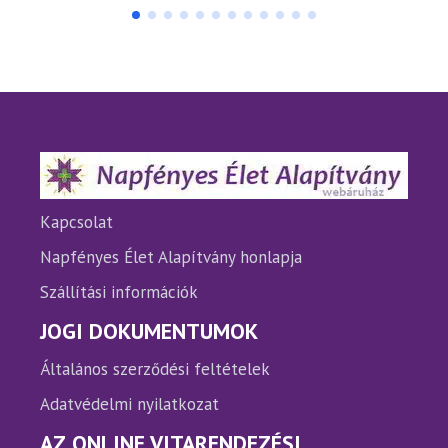
több
több
variációja
variáci
van.
van.
A
A
változatok
változ
a
a
termékoldalon
termé
választhatók
válasz
ki
ki
Kapcsolat
Napfényes Élet Alapítvány honlapja
Szállítási információk
JOGI DOKUMENTUMOK
Általános szerződési feltételek
Adatvédelmi nyilatkozat
AZ ONLINE VITARENDEZÉSI