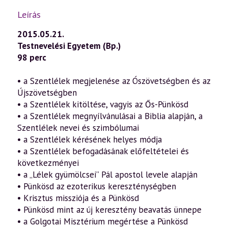
Leírás
2015.05.21.
Testnevelési Egyetem (Bp.)
98 perc
• a Szentlélek megjelenése az Ószövetségben és az
Újszövetségben
• a Szentlélek kitöltése, vagyis az Ős-Pünkösd
• a Szentlélek megnyílvánulásai a Biblia alapján, a
Szentlélek nevei és szimbólumai
• a Szentlélek kérésének helyes módja
• a Szentlélek befogadásának előfeltételei és
következményei
• a „Lélek gyümölcsei” Pál apostol levele alapján
• Pünkösd az ezoterikus kereszténységben
• Krisztus missziója és a Pünkösd
• Pünkösd mint az új keresztény beavatás ünnepe
• a Golgotai Misztérium megértése a Pünkösd