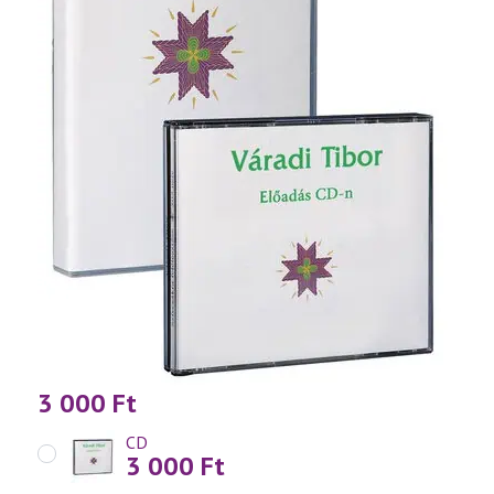
3 000
Ft
CD
3 000
Ft