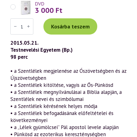
DVD
3 000
Ft
Váradi
Tibor
Kosárba teszem
előadás
(707)
—
2015.05.21.
Pünkösd
Testnevelési Egyetem (Bp.)
misztériuma
(2015.05.21.)
98 perc
mennyiség
• a Szentlélek megjelenése az Ószövetségben és az
Újszövetségben
• a Szentlélek kitöltése, vagyis az Ős-Pünkösd
• a Szentlélek megnyílvánulásai a Biblia alapján, a
Szentlélek nevei és szimbólumai
• a Szentlélek kérésének helyes módja
• a Szentlélek befogadásának előfeltételei és
következményei
• a „Lélek gyümölcsei” Pál apostol levele alapján
• Pünkösd az ezoterikus kereszténységben