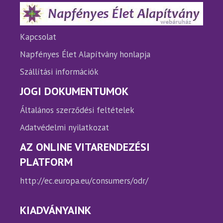
termékoldalon
termé
választhatók
válasz
ki
ki
Kapcsolat
Napfényes Élet Alapítvány honlapja
Szállítási információk
JOGI DOKUMENTUMOK
Általános szerződési feltételek
Adatvédelmi nyilatkozat
AZ ONLINE VITARENDEZÉSI
PLATFORM
http://ec.europa.eu/consumers/odr/
KIADVÁNYAINK