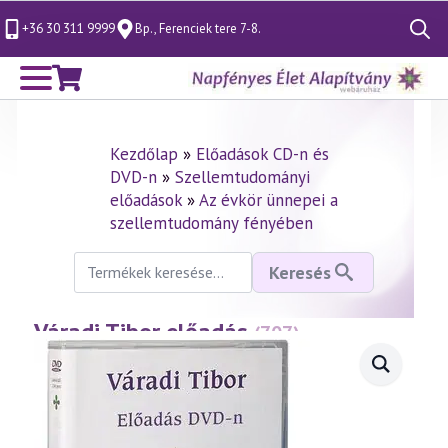
+36 30 311 9999
Bp., Ferenciek tere 7-8.
Search
for:
Kezdőlap
»
Előadások CD-n és
DVD-n
»
Szellemtudományi
előadások
»
Az évkör ünnepei a
szellemtudomány fényében
Keresés
Keresés
a
következőre:
Váradi Tibor előadás
—
(707)
Pünkösd misztériuma
(2015.05.21.)