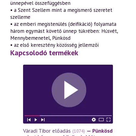
ünnepével összefüggésben
• a Szent Szellem mint a megismerő szeretet
szelleme
• az emberi megistenülés (deifikáció) folyamata
három egymást követő ünnep tükrében: Húsvét,
Mennybemenetel, Pünkösd
• az első keresztény közösség jellemzői
Kapcsolodó termékek
Váradi Tibor előadás
— Pünkösd
Várad
(1074)