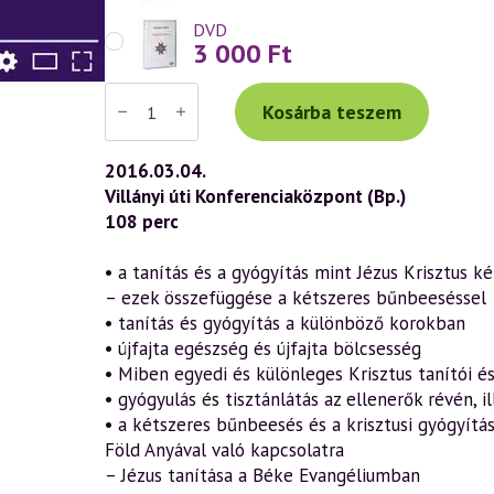
DVD
3 000
Ft
Váradi
Tibor
Kosárba teszem
előadás
(729)
—
2016.03.04.
„Az
Villányi úti Konferenciaközpont (Bp.)
Ige
testté
108 perc
lett”
–
János
• a tanítás és a gyógyítás mint Jézus Krisztus 
evangéliuma
– ezek összefüggése a kétszeres bűnbeeséssel
a
szellemtudomány
• tanítás és gyógyítás a különböző korokban
fényében
• újfajta egészség és újfajta bölcsesség
32.
rész
• Miben egyedi és különleges Krisztus tanítói é
(2016.03.04.)
• gyógyulás és tisztánlátás az ellenerők révén, il
mennyiség
• a kétszeres bűnbeesés és a krisztusi gyógyítás,
Föld Anyával való kapcsolatra
– Jézus tanítása a Béke Evangéliumban