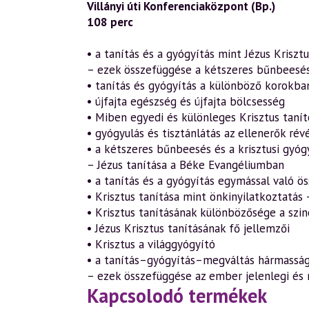
Villányi úti Konferenciaközpont (Bp.)
108 perc
• a tanítás és a gyógyítás mint Jézus Krisz
– ezek összefüggése a kétszeres bűnbeesé
• tanítás és gyógyítás a különböző korokba
• újfajta egészség és újfajta bölcsesség
• Miben egyedi és különleges Krisztus taní
• gyógyulás és tisztánlátás az ellenerők révé
• a kétszeres bűnbeesés és a krisztusi gyógy
– Jézus tanítása a Béke Evangéliumban
• a tanítás és a gyógyítás egymással való ö
• Krisztus tanítása mint önkinyilatkoztatás 
• Krisztus tanításának különbözősége a szi
• Jézus Krisztus tanításának fő jellemzői
• Krisztus a világgyógyító
• a tanítás–gyógyítás–megváltás hármasság
– ezek összefüggése az ember jelenlegi és
Kapcsolodó termékek