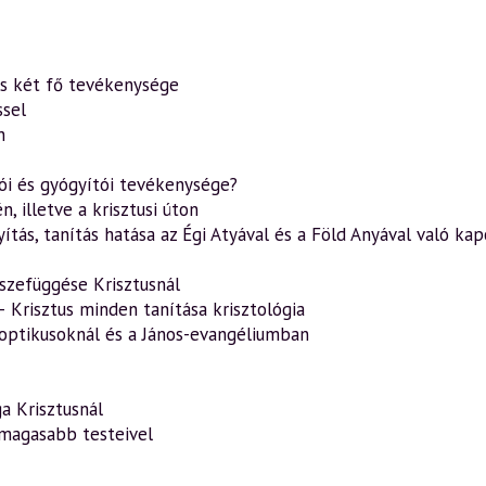
tus két fő tevékenysége
ssel
n
tói és gyógyítói tevékenysége?
n, illetve a krisztusi úton
ítás, tanítás hatása az Égi Atyával és a Föld Anyával való kap
sszefüggése Krisztusnál
– Krisztus minden tanítása krisztológia
noptikusoknál és a János-evangéliumban
a Krisztusnál
 magasabb testeivel