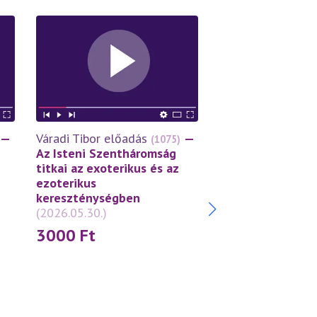
—
Váradi Tibor előadás
—
Váradi Tibor előa
(1075)
Az Isteni Szentháromság
A tékozló fiú tör
titkai az exoterikus és az
Példázat az Isten
ezoterikus
szeretetről
(2026
kereszténységben
3000
Ft
(2026.05.30.)
3000
Ft