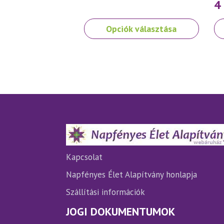
4
Ennek
Opciók választása
a
terméknek
több
variációja
van.
A
változatok
a
termékoldalon
választhatók
ki
Kapcsolat
Napfényes Élet Alapítvány honlapja
Szállítási információk
JOGI DOKUMENTUMOK