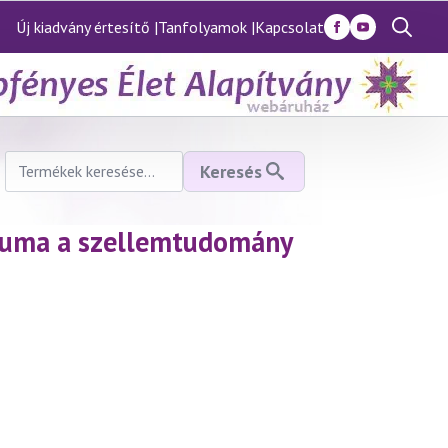
Új kiadvány értesítő |
Tanfolyamok |
Kapcsolat
Search
for:
Keresés
Keresés
a
következőre:
éliuma a szellemtudomány