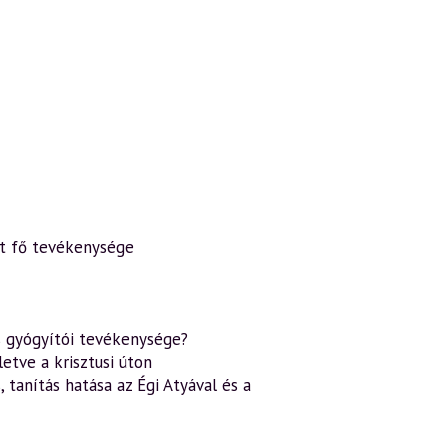
két fő tevékenysége
s gyógyítói tevékenysége?
letve a krisztusi úton
 tanítás hatása az Égi Atyával és a