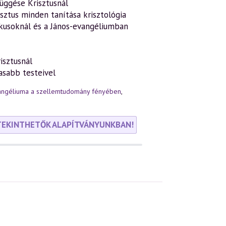
függése Krisztusnál
isztus minden tanítása krisztológia
ikusoknál és a János-evangéliumban
isztusnál
asabb testeivel
angéliuma a szellemtudomány fényében
,
TEKINTHETŐK ALAPÍTVÁNYUNKBAN!