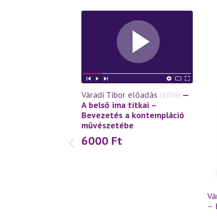
Váradi Tibor előadás
—
(1076)
A belső ima titkai –
Bevezetés a kontempláció
művészetébe
6000
Ft
Vá
– 