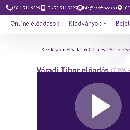
+36 1 311 9999
+36 30 311 9999
info@napfenyes.hu
1053
Online előadások
Kiadványok
Beje
Kezdőlap
»
Előadások CD-n és DVD-n
»
S
Váradi Tibor előadás
(729)
fényében 32. rész
(2016.03