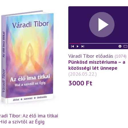
Váradi Tibor előadás
(1074)
Pünkösd misztériuma – a
közösségi lét ünnepe
(2026.05.22.)
3000
Ft
radi Tibor: Az élő ima titkai
Híd a szívtől az Égig