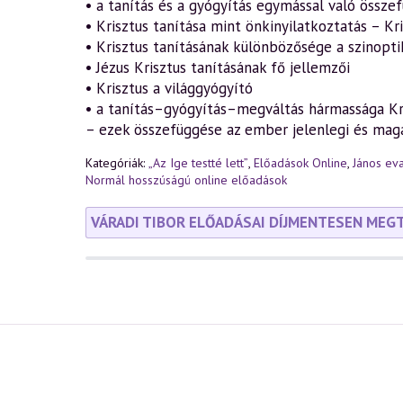
• a tanítás és a gyógyítás egymással való össze
• Krisztus tanítása mint önkinyilatkoztatás – Kr
• Krisztus tanításának különbözősége a szinopt
• Jézus Krisztus tanításának fő jellemzői
• Krisztus a világgyógyító
• a tanítás–gyógyítás–megváltás hármassága Kr
– ezek összefüggése az ember jelenlegi és mag
Kategóriák:
„Az Ige testté lett”
,
Előadások Online
,
János ev
Normál hosszúságú online előadások
VÁRADI TIBOR ELŐADÁSAI DÍJMENTESEN MEG