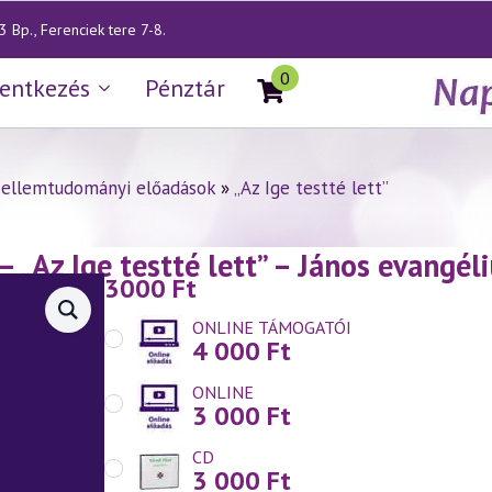
 Bp., Ferenciek tere 7-8.
0
lentkezés
Pénztár
zellemtudományi előadások
»
„Az Ige testté lett”
— „Az Ige testté lett” – János evang
3000
Ft
.04.)
ONLINE TÁMOGATÓI
4 000
Ft
ONLINE
3 000
Ft
CD
3 000
Ft