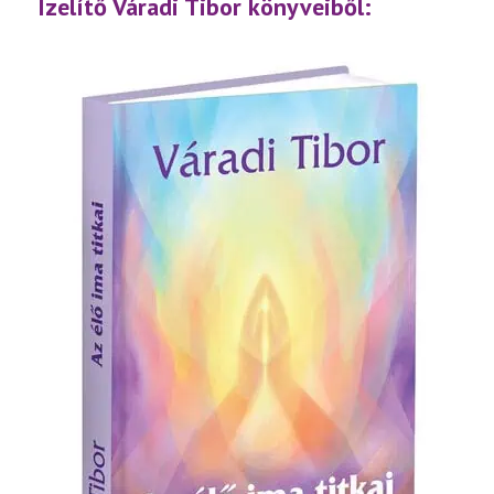
lejátsz
Ízelítő Váradi Tibor könyveiből: