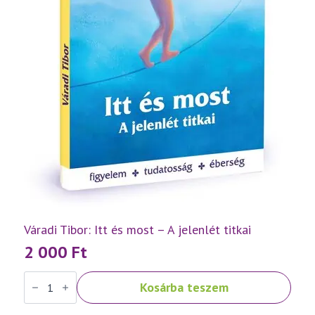
Váradi Tibor: Itt és most – A jelenlét titkai
2 000
Ft
Váradi
Kosárba teszem
Tibor:
Itt
és