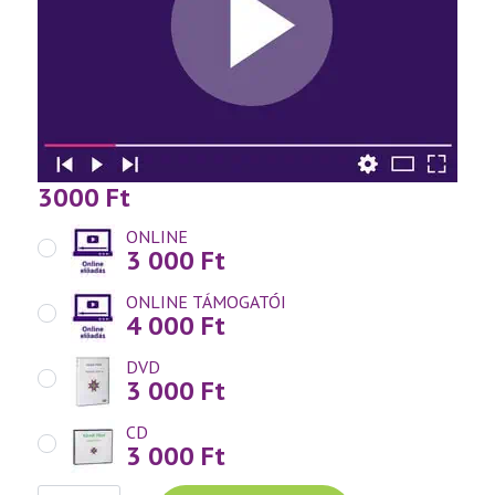
3000
Ft
ONLINE
3 000
Ft
ONLINE TÁMOGATÓI
4 000
Ft
DVD
3 000
Ft
CD
3 000
Ft
Váradi