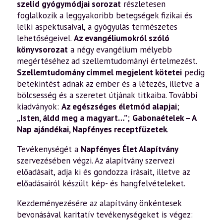
szelíd gyógymódjai sorozat
részletesen
foglalkozik a leggyakoribb betegségek fizikai és
lelki aspektusaival, a gyógyulás természetes
lehetőségeivel.
Az evangéliumokról szóló
könyvsorozat
a négy evangélium mélyebb
megértéséhez ad szellemtudományi értelmezést.
Szellemtudomány címmel megjelent kötetei
pedig
betekintést adnak az ember és a létezés, illetve a
bölcsesség és a szeretet útjának titkaiba. További
kiadványok:
Az egészséges életmód alapjai
;
„Isten, áldd meg a magyart…”
;
Gabonaételek – A
Nap ajándékai
,
Napfényes receptfüzetek
.
Tevékenységét a
Napfényes Élet Alapítvány
szervezésében végzi. Az alapítvány szervezi
előadásait, adja ki és gondozza írásait, illetve az
előadásairól készült kép- és hangfelvételeket.
Kezdeményezésére az alapítvány önkéntesek
bevonásával karitatív tevékenységeket is végez: