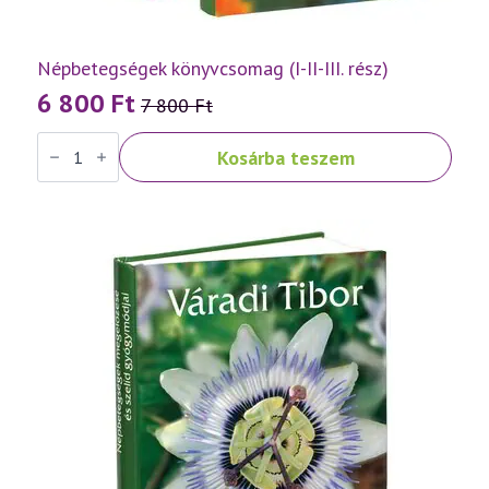
Népbetegségek könyvcsomag (I-II-III. rész)
6 800
Ft
7 800
Ft
Original
Current
Népbetegségek
price
price
Kosárba teszem
könyvcsomag
was:
is:
(I-
II-
7
6
III.
rész)
800 Ft.
800 Ft.
mennyiség