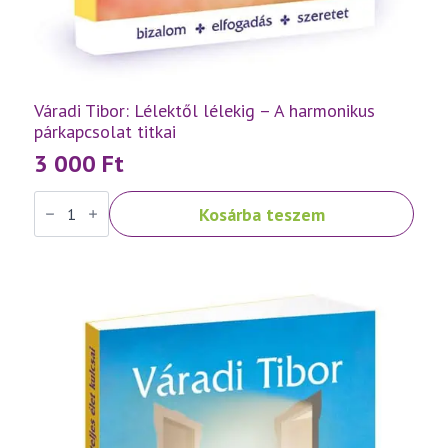
Váradi Tibor: Lélektől lélekig – A harmonikus
párkapcsolat titkai
3 000
Ft
Váradi
Kosárba teszem
Tibor:
Lélektől
lélekig
–
A
harmonikus
párkapcsolat
titkai
mennyiség