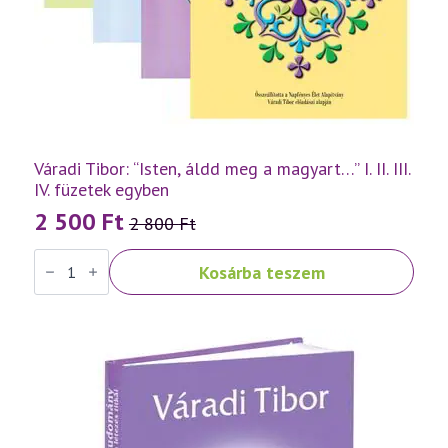
Váradi Tibor: “Isten, áldd meg a magyart…” I. II. III.
IV. füzetek egyben
2 500
Ft
2 800
Ft
Original
Current
Váradi
price
price
Kosárba teszem
Tibor:
was:
is:
"Isten,
áldd
2
2
meg
a
800 Ft.
500 Ft.
magyart..."
I.
II.
III.
IV.
füzetek