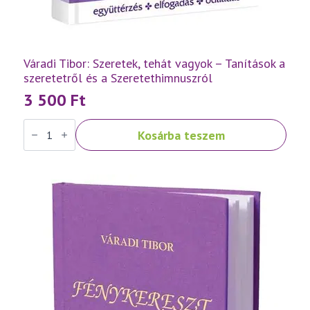
Váradi Tibor: Szeretek, tehát vagyok – Tanítások a
szeretetről és a Szeretethimnuszról
3 500
Ft
Váradi
Kosárba teszem
Tibor:
Szeretek,
tehát
vagyok
–
Tanítások
a
szeretetről
és
a
Szeretethimnuszról
mennyiség