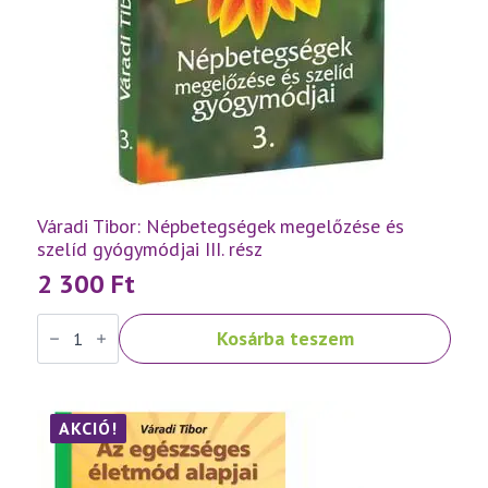
Váradi Tibor: Népbetegségek megelőzése és
szelíd gyógymódjai III. rész
2 300
Ft
Váradi
Kosárba teszem
Tibor:
Népbetegségek
megelőzése
és
szelíd
gyógymódjai
AKCIÓ!
III.
rész
mennyiség