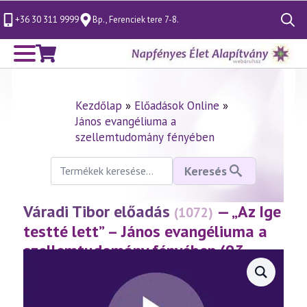
+36 30 311 9999
Bp., Ferenciek tere 7-8.
Search
for:
Kezdőlap
»
Előadások Online
»
János evangéliuma a
szellemtudomány fényében
Keresés
Keresés
a
következőre:
Váradi Tibor előadás
— „Az Ige
(1072)
testté lett” – János evangéliuma a
szellemtudomány fényében (93.
rész)
(2026.05.08.)