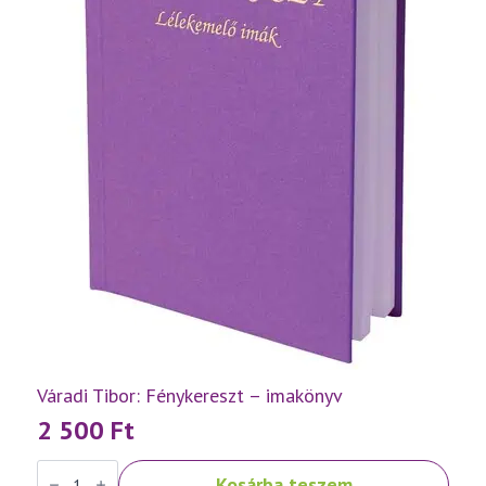
Váradi Tibor: Fénykereszt – imakönyv
2 500
Ft
Váradi
Kosárba teszem
Tibor: