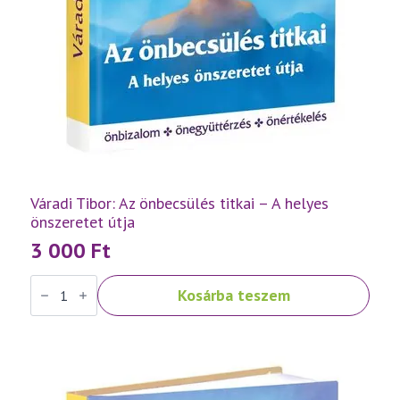
Váradi Tibor: Az önbecsülés titkai – A helyes
önszeretet útja
3 000
Ft
Váradi
Kosárba teszem
Tibor:
Az
önbecsülés
titkai
–
A
helyes
önszeretet