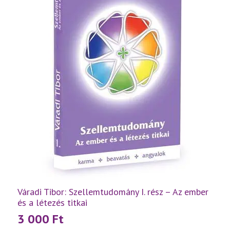
egyben
mennyiség
Váradi Tibor: Szellemtudomány I. rész – Az ember
és a létezés titkai
3 000
Ft