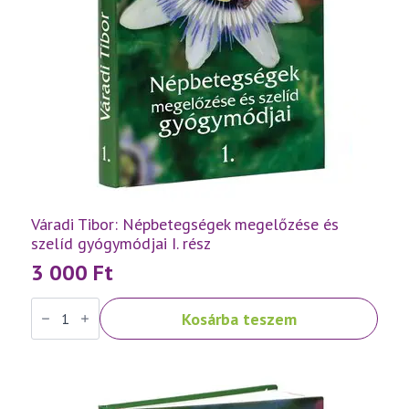
Váradi Tibor: Népbetegségek megelőzése és
szelíd gyógymódjai I. rész
3 000
Ft
Váradi
Kosárba teszem
Tibor:
Népbetegségek
megelőzése
és
szelíd
gyógymódjai
I.