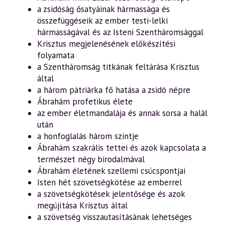
a zsidóság ősatyáinak hármassága és
összefüggéseik az ember testi-lelki
hármasságával és az Isteni Szentháromsággal
Krisztus megjelenésének előkészítési
folyamata
a Szentháromság titkának feltárása Krisztus
által
a három pátriárka fő hatása a zsidó népre
Ábrahám profetikus élete
az ember életmandalája és annak sorsa a halál
után
a honfoglalás három szintje
Ábrahám szakrális tettei és azok kapcsolata a
természet négy birodalmával
Ábrahám életének szellemi csúcspontjai
Isten hét szövetségkötése az emberrel
a szövetségkötések jelentősége és azok
megújítása Krisztus által
a szövetség visszautasításának lehetséges