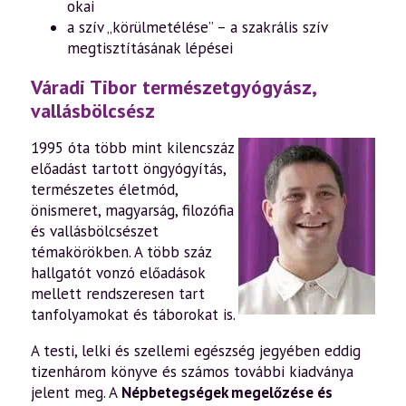
okai
a szív „körülmetélése” – a szakrális szív
megtisztításának lépései
Váradi Tibor természetgyógyász,
vallásbölcsész
1995 óta több mint kilencszáz
előadást tartott öngyógyítás,
természetes életmód,
önismeret, magyarság, filozófia
és vallásbölcsészet
témakörökben. A több száz
hallgatót vonzó előadások
mellett rendszeresen tart
tanfolyamokat és táborokat is.
A testi, lelki és szellemi egészség jegyében eddig
tizenhárom könyve és számos további kiadványa
jelent meg. A
Népbetegségek megelőzése és