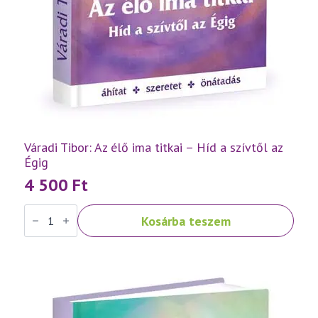
Váradi Tibor: Az élő ima titkai – Híd a szívtől az
Égig
4 500
Ft
Váradi
Kosárba teszem
Tibor:
Az
élő
ima
titkai
–
Híd
a
szívtől