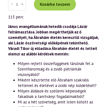
Tibor
Kosárba teszem
előadás
(1072)
—
113 perc
„Az
Ige
testté
János evangéliumának hetedik csodája Lázár
lett”
feltámasztása. Jobban megérthetjük az ő
–
személyét, ha Ábrahám életén keresztül vizsgáljuk,
János
evangéliuma
aki Lázár ószövetségi előképének tekinthető.
a
Váradi Tibor új előadása Ábrahám életét és tetteit
szellemtudomány
fényében
elemzi az alábbi kérdések mentén:
(93.
rész)
Milyen rejtett összefüggések tárulnak fel a
(2026.05.08.)
mennyiség
Szentháromság és a zsidó pátriárkák
viszonyából?
Miként készítette elő Ábrahám szakrális
tetteivel és életével a zsidó nép küldetését?
Milyen áldások és szellemi képességek
fakadnak a tanítványi fogadalmakból?
Mi az a hét szövetség, amit Isten kötött az