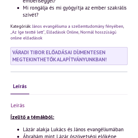
emberiséggel?
Mi rongálja és mi gyógyítja az ember szakrális
szívét?
Kategóriák:
János evangéliuma a szellemtudomány fényében
,
„Az Ige testté lett”
,
Előadások Online
,
Normál hosszúságú
online előadások
VÁRADI TIBOR ELŐADÁSAI DÍJMENTESEN
MEGTEKINTHETŐK ALAPÍTVÁNYUNKBAN!
Leírás
Leírás
Ízelítő a témákból:
Lázár alakja Lukács és János evangéliumában
Ábrahám mint Lázár ószövetségi előképe