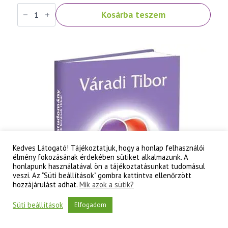
Váradi
Kosárba teszem
Tibor:
Szellemtudomány
I.
rész
-
Az
ember
és
a
létezés
titkai
mennyiség
Kedves Látogató! Tájékoztatjuk, hogy a honlap felhasználói
élmény fokozásának érdekében sütiket alkalmazunk. A
honlapunk használatával ön a tájékoztatásunkat tudomásul
veszi. Az "Süti beállítások" gombra kattintva ellenőrzött
hozzájárulást adhat.
Mik azok a sütik?
Süti beállítások
Elfogadom