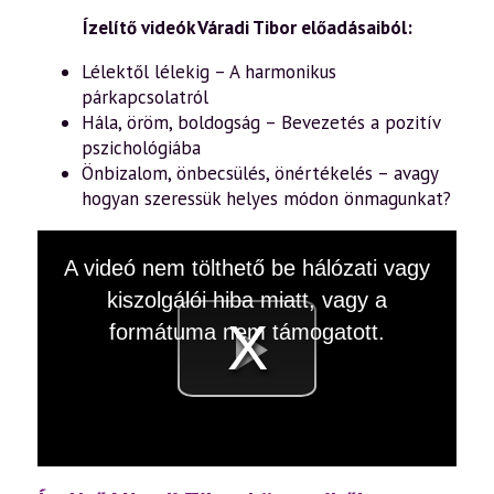
Ízelítő videók Váradi Tibor előadásaiból:
Lélektől lélekig – A harmonikus
párkapcsolatról
Hála, öröm, boldogság – Bevezetés a pozitív
pszichológiába
Önbizalom, önbecsülés, önértékelés – avagy
hogyan szeressük helyes módon önmagunkat?
This
A videó nem tölthető be hálózati vagy
is
a
kiszolgálói hiba miatt, vagy a
modal
window.
formátuma nem támogatott.
Videó