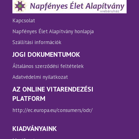
termékoldalon
választhatók
ki
Kapcsolat
Napfényes Élet Alapítvány honlapja
Szállítási információk
JOGI DOKUMENTUMOK
Általános szerződési feltételek
Adatvédelmi nyilatkozat
AZ ONLINE VITARENDEZÉSI
PLATFORM
http://ec.europa.eu/consumers/odr/
KIADVÁNYAINK