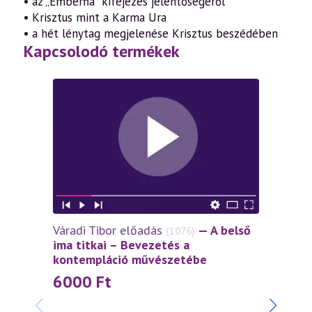
• az „Emberfia” kifejezés jelentőségéről
• Krisztus mint a Karma Ura
• a hét lénytag megjelenése Krisztus beszédében
Kapcsolodó termékek
Váradi Tibor előadás
— A belső
(1076)
ima titkai – Bevezetés a
kontempláció művészetébe
6000
Ft