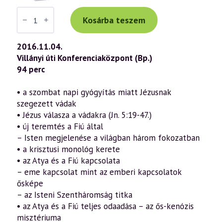
Váradi
Tibor
Kosárba teszem
előadás
(749)
—
2016.11.04.
„Az
Villányi úti Konferenciaközpont (Bp.)
Ige
testté
94 perc
lett”
–
János
• a szombat napi gyógyítás miatt Jézusnak
evangéliuma
szegezett vádak
a
szellemtudomány
• Jézus válasza a vádakra (Jn. 5:19-47.)
fényében
• új teremtés a Fiú által
35.
rész
– Isten megjelenése a világban három fokozatban
(2016.11.04.)
• a krisztusi monológ kerete
mennyiség
• az Atya és a Fiú kapcsolata
– eme kapcsolat mint az emberi kapcsolatok
ősképe
– az Isteni Szentháromság titka
• az Atya és a Fiú teljes odaadása – az ős-kenózis
misztériuma