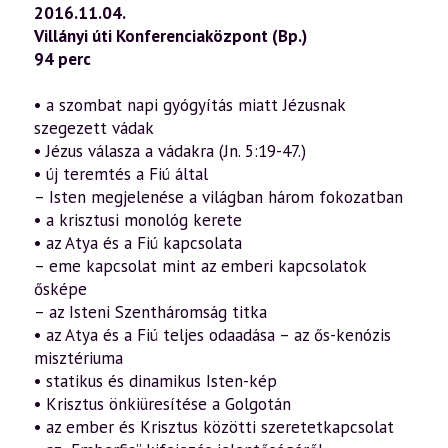
2016.11.04.
Villányi úti Konferenciaközpont (Bp.)
94 perc
• a szombat napi gyógyítás miatt Jézusnak
szegezett vádak
• Jézus válasza a vádakra (Jn. 5:19-47.)
• új teremtés a Fiú által
– Isten megjelenése a világban három fokozatban
• a krisztusi monológ kerete
• az Atya és a Fiú kapcsolata
– eme kapcsolat mint az emberi kapcsolatok
ősképe
– az Isteni Szentháromság titka
• az Atya és a Fiú teljes odaadása – az ős-kenózis
misztériuma
• statikus és dinamikus Isten-kép
• Krisztus önkiüresítése a Golgotán
• az ember és Krisztus közötti szeretetkapcsolat