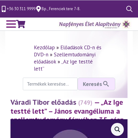
+36 30 311 9999
Bp., Ferenciek tere 7-8.
Search
for:
Kezdőlap
»
Előadások CD-n és
DVD-n
»
Szellemtudományi
előadások
»
„Az Ige testté
lett”
Keresés
Keresés
a
következőre:
Váradi Tibor előadás
— „Az Ige
(749)
testté lett” – János evangéliuma a
szellemtudomány fényében 35. rész
(2016.11.04.)