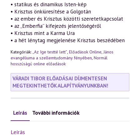
• statikus és dinamikus Isten-kép
• Krisztus önkiüresítése a Golgotán
• az ember és Krisztus közötti szeretetkapcsolat
• az „Emberfia” kifejezés jelentőségéről
• Krisztus mint a Karma Ura
• a hét lénytag megjelenése Krisztus beszédében
Kategóriák:
„Az Ige testté lett”
,
Előadások Online
,
János
evangéliuma a szellemtudomány fényében
,
Normál
hosszúságú online előadások
VÁRADI TIBOR ELŐADÁSAI DÍJMENTESEN
MEGTEKINTHETŐK ALAPÍTVÁNYUNKBAN!
Leírás
További információk
Leírás