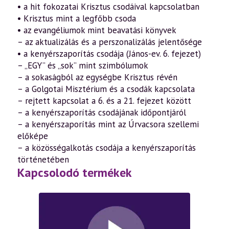
• a hit fokozatai Krisztus csodáival kapcsolatban
• Krisztus mint a legfőbb csoda
• az evangéliumok mint beavatási könyvek
– az aktualizálás és a perszonalizálás jelentősége
• a kenyérszaporítás csodája (János-ev. 6. fejezet)
– „EGY” és „sok” mint szimbólumok
– a sokaságból az egységbe Krisztus révén
– a Golgotai Misztérium és a csodák kapcsolata
– rejtett kapcsolat a 6. és a 21. fejezet között
– a kenyérszaporítás csodájának időpontjáról
– a kenyérszaporítás mint az Úrvacsora szellemi
előképe
– a közösségalkotás csodája a kenyérszaporítás
történetében
Kapcsolodó termékek