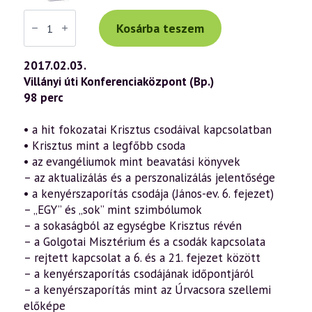
Váradi
Tibor
Kosárba teszem
előadás
(762)
—
2017.02.03.
„Az
Villányi úti Konferenciaközpont (Bp.)
Ige
testté
98 perc
lett”
–
János
• a hit fokozatai Krisztus csodáival kapcsolatban
evangéliuma
• Krisztus mint a legfőbb csoda
a
szellemtudomány
• az evangéliumok mint beavatási könyvek
fényében
– az aktualizálás és a perszonalizálás jelentősége
37.
rész
• a kenyérszaporítás csodája (János-ev. 6. fejezet)
(2017.02.03.)
– „EGY” és „sok” mint szimbólumok
mennyiség
– a sokaságból az egységbe Krisztus révén
– a Golgotai Misztérium és a csodák kapcsolata
– rejtett kapcsolat a 6. és a 21. fejezet között
– a kenyérszaporítás csodájának időpontjáról
– a kenyérszaporítás mint az Úrvacsora szellemi
előképe