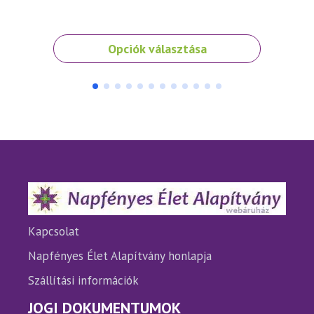
4 5
Ennek
Opciók választása
a
terméknek
több
variációja
van.
A
változatok
a
termékoldalon
választhatók
ki
Kapcsolat
Napfényes Élet Alapítvány honlapja
Szállítási információk
JOGI DOKUMENTUMOK