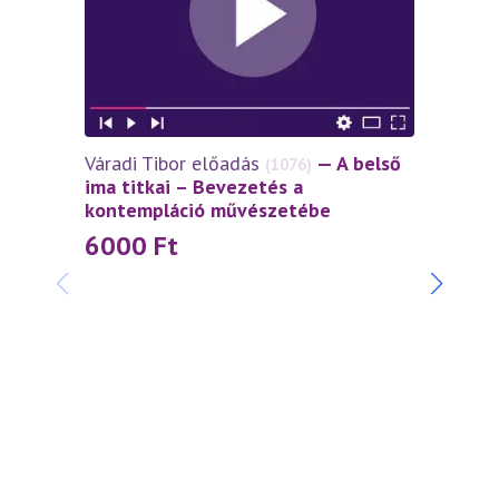
Váradi Tibor előadás
— A belső
(1076)
ima titkai – Bevezetés a
kontempláció művészetébe
6000
Ft
Váradi
szívtő