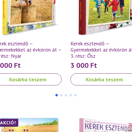
rek esztendő –
Kerek esztendő –
ermekekkel az évkörön át –
Gyermekekkel az évkörön á
 rész: Nyár
3. rész: Ősz
 000
Ft
3 000
Ft
Kosárba teszem
Kosárba teszem
AKCIÓ!