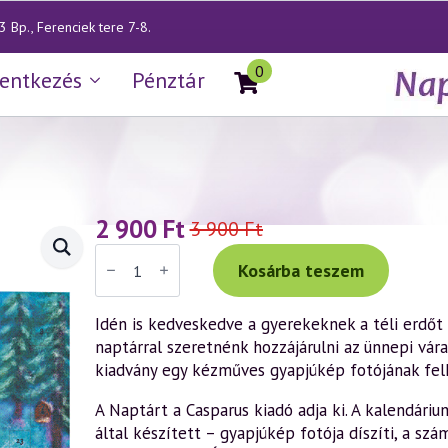
 Bp., Ferenciek tere 7-8.
0
lentkezés
Pénztár
2 900
Ft
3 900
Ft
Original
Current
Adventi
price
price
naptár
Kosárba teszem
mennyiség
was:
is:
Idén is kedveskedve a gyerekeknek a téli erdőt 
3
2
naptárral szeretnénk hozzájárulni az ünnepi vár
900 Ft.
900 Ft.
kiadvány egy kézműves gyapjúkép fotójának felh
A Naptárt a Casparus kiadó adja ki. A kalendár
által készített – gyapjúkép fotója díszíti, a s