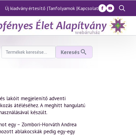
Új kiadvány értesítő |
Tanfolyamok |
Kapcsolat
Search
for:
Keresés
Keresés
a
következőre:
és lakóit megjelenítő adventi
akozás átéléséhez. A meghitt hangulatú
asználásával készült.
iumot egy – Zombori-Horváth Andrea
zámozott ablakocskák pedig egy-egy