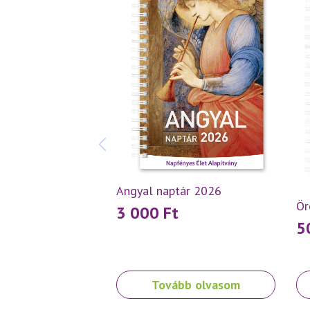
Angyal naptár 2026
Ör
3 000
Ft
5
Or
C
pr
pr
w
is
Tovább olvasom
2
5