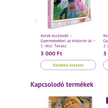
Kerek esztendő –
Ke
Gyermekekkel az évkörön át –
Gy
1. rész: Tavasz
2.
3 000
Ft
3
Kosárba teszem
Kapcsolodó termékek