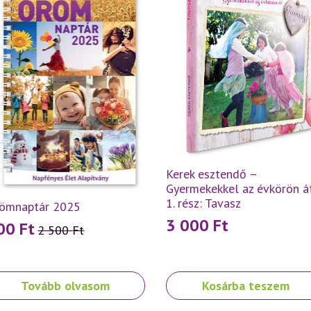
Kerek esztendő –
Gyermekekkel az évkörön á
1. rész: Tavasz
ömnaptár 2025
3 000
Ft
00
Ft
2 500
Ft
iginal
urrent
ice
ice
as:
:
Tovább olvasom
Kosárba teszem
00 Ft.