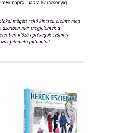
yermek napról napra Karácsonyig.
blakai mögött rejlő kincsek
eleinte még
lva azonban már megjelentek
a
 jelenben időző apróságok számára
zás felemelő pillanatait.
AKCIÓ!