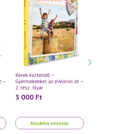
Kerek esztendő –
Kerek esztendő –
t –
Gyermekekkel az évkörön át –
Gyermekekkel az 
2. rész: Nyár
3. rész: Ősz
3 000
Ft
3 000
Ft
Kosárba teszem
Kosárba t