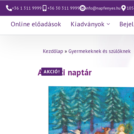
+36 1 311 9999
+36 30 311 9999
info@napfenyes.hu
1053
Online előadások
Kiadványok
Beje
Kezdőlap
»
Gyermekeknek és szülőknek
Adventi naptár
AKCIÓ!