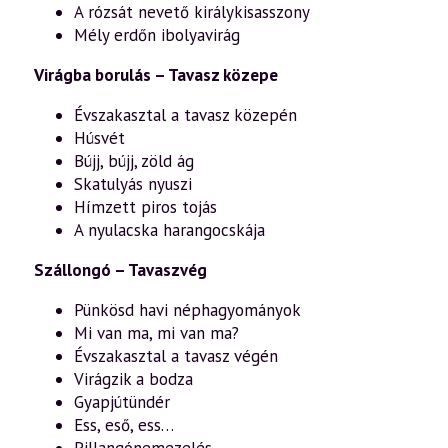
A rózsát nevető királykisasszony
Mély erdőn ibolyavirág
Virágba borulás – Tavasz közepe
Évszakasztal a tavasz közepén
Húsvét
Bújj, bújj, zöld ág
Skatulyás nyuszi
Hímzett piros tojás
A nyulacska harangocskája
Szállongó – Tavaszvég
Pünkösd havi néphagyományok
Mi van ma, mi van ma?
Évszakasztal a tavasz végén
Virágzik a bodza
Gyapjútündér
Ess, eső, ess…
Pillangónemezelés