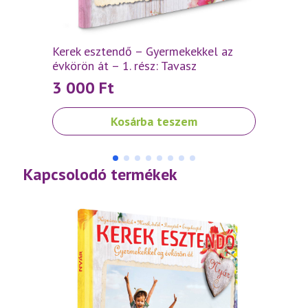
Kerek esztendő – Gyermekekkel az
Kerek
évkörön át – 1. rész: Tavasz
évkörö
3 000
Ft
3 0
Kosárba teszem
Kapcsolodó termékek