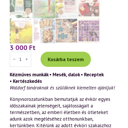
3 000
Ft
Kerek
esztendő
Kosárba teszem
–
Gyermekekkel
az
Kézműves munkák • Mesék, dalok • Receptek
évkörön
• Kertészkedés
át
–
Waldorf tanároknak és szülőknek kiemelten ajánljuk!
1.
rész:
Könyvsorozatunkban bemutatjuk az évkör egyes
Tavasz
mennyiség
időszakainak jelenségeit, sajátosságait a
természetben, az emberi életben és ötleteket
adunk azok megéléséhez otthonunkban,
kertünkben. Kitérünk az adott évköri szakaszhoz