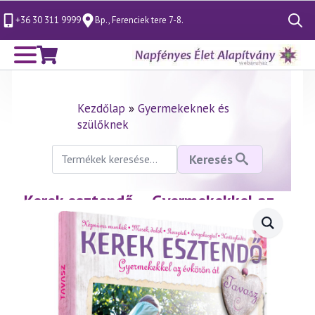
+36 30 311 9999
Bp., Ferenciek tere 7-8.
Search
for:
Kezdőlap
»
Gyermekeknek és
szülőknek
Keresés
Keresés
a
következőre:
Kerek esztendő – Gyermekekkel az
évkörön át – 1. rész: Tavasz