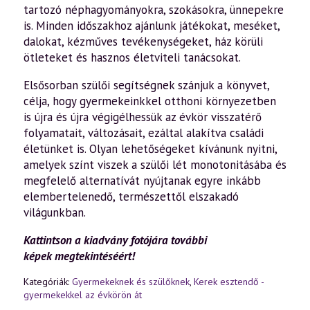
tartozó néphagyományokra, szokásokra, ünnepekre
is. Minden időszakhoz ajánlunk játékokat, meséket,
dalokat, kézműves tevékenységeket, ház körüli
ötleteket és hasznos életviteli tanácsokat.
Elsősorban szülői segítségnek szánjuk a könyvet,
célja, hogy gyermekeinkkel otthoni környezetben
is újra és újra végigélhessük az évkör visszatérő
folyamatait, változásait, ezáltal alakítva családi
életünket is. Olyan lehetőségeket kívánunk nyitni,
amelyek színt viszek a szülői lét monotonitásába és
megfelelő alternatívát nyújtanak egyre inkább
elembertelenedő, természettől elszakadó
világunkban.
Kattintson a kiadvány fotójára további
képek megtekintéséért!
Kategóriák:
Gyermekeknek és szülőknek
,
Kerek esztendő -
gyermekekkel az évkörön át