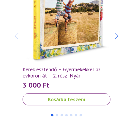
Kerek esztendő – Gyermekekkel az
Kerek
évkörön át – 2. rész: Nyár
évkörö
3 000
Ft
3 0
Kosárba teszem