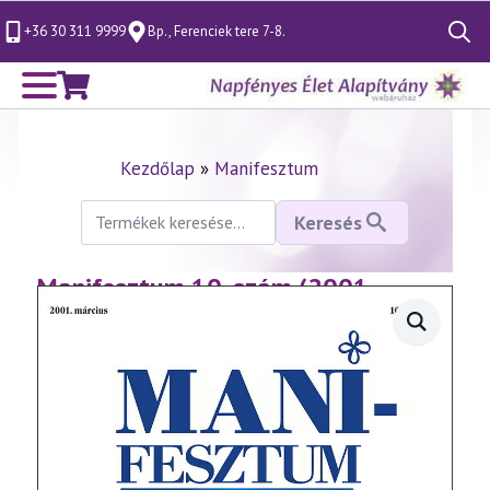
+36 30 311 9999
Bp., Ferenciek tere 7-8.
Search
for:
Kezdőlap
»
Manifesztum
Keresés
Keresés
a
következőre:
Manifesztum 10. szám (2001.
március)