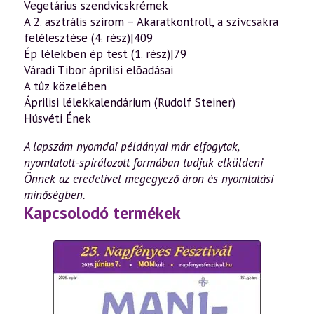
Vegetárius szendvicskrémek
A 2. asztrális szirom – Akaratkontroll, a szívcsakra
felélesztése (4. rész)|409
Ép lélekben ép test (1. rész)|79
Váradi Tibor áprilisi elõadásai
A tûz közelében
Áprilisi lélekkalendárium (Rudolf Steiner)
Húsvéti Ének
A lapszám nyomdai példányai már elfogytak,
nyomtatott-spirálozott formában tudjuk elküldeni
Önnek az eredetivel megegyező áron és nyomtatási
minőségben.
Kapcsolodó termékek