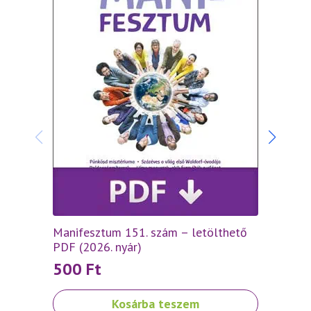
Manifesztum 151. szám – letölthető
Manif
PDF (2026. nyár)
(2026.
500
Ft
70
Kosárba teszem