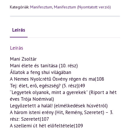
március)
mennyiség
Kategóriák:
Manifesztum
,
Manifesztum (Nyomtatott verzió)
Leírás
Leírás
Mani Zsoltár
Mani élete és tanítása (10. rész)
Állatok a feng shui világában
A Nemes Nyolcrétû Ösvény régen és ma|108
Tej: élet, erõ, egészség? (5. rész)|49
“Legyetek olyanok, mint a gyerekek” (Riport a hét
éves Trója Noémival)
Legyõzetett a halál! (elmélkedések húsvétról)
A három isteni erény (Hit, Remény, Szeretet) – 3.
rész: Szeretet|107
A szellemi út hét elõfeltétele|109