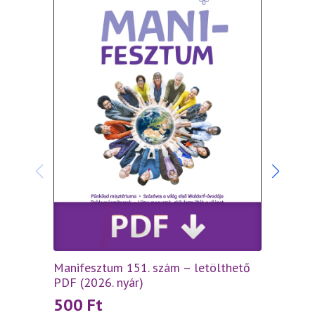
Manifesztum 151. szám – letölthető
Manif
PDF (2026. nyár)
(2026.
500
Ft
70