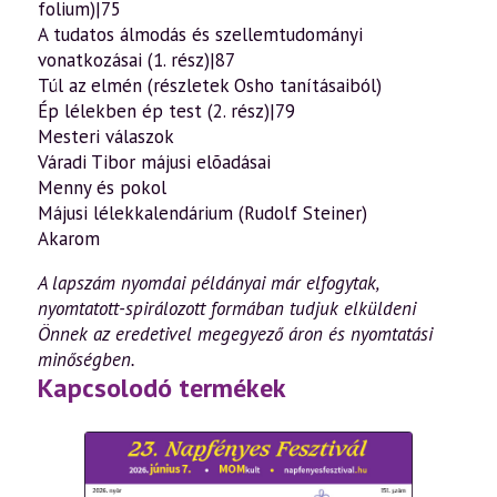
folium)|75
A tudatos álmodás és szellemtudományi
vonatkozásai (1. rész)|87
Túl az elmén (részletek Osho tanításaiból)
Ép lélekben ép test (2. rész)|79
Mesteri válaszok
Váradi Tibor májusi elõadásai
Menny és pokol
Májusi lélekkalendárium (Rudolf Steiner)
Akarom
A lapszám nyomdai példányai már elfogytak,
nyomtatott-spirálozott formában tudjuk elküldeni
Önnek az eredetivel megegyező áron és nyomtatási
minőségben.
Kapcsolodó termékek