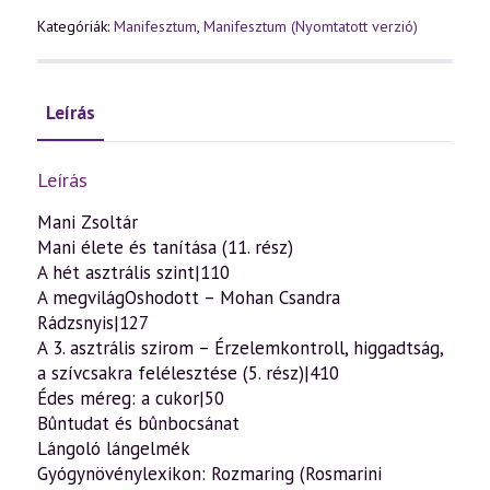
április)
mennyiség
Kategóriák:
Manifesztum
,
Manifesztum (Nyomtatott verzió)
Leírás
Leírás
Mani Zsoltár
Mani élete és tanítása (11. rész)
A hét asztrális szint|110
A megvilágOshodott – Mohan Csandra
Rádzsnyis|127
A 3. asztrális szirom – Érzelemkontroll, higgadtság,
a szívcsakra felélesztése (5. rész)|410
Édes méreg: a cukor|50
Bûntudat és bûnbocsánat
Lángoló lángelmék
Gyógynövénylexikon: Rozmaring (Rosmarini