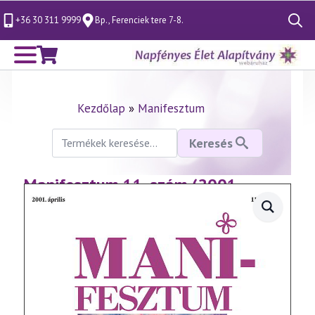
+36 30 311 9999
Bp., Ferenciek tere 7-8.
Search
for:
Kezdőlap
»
Manifesztum
Keresés
Keresés
a
következőre:
Manifesztum 11. szám (2001.
április)