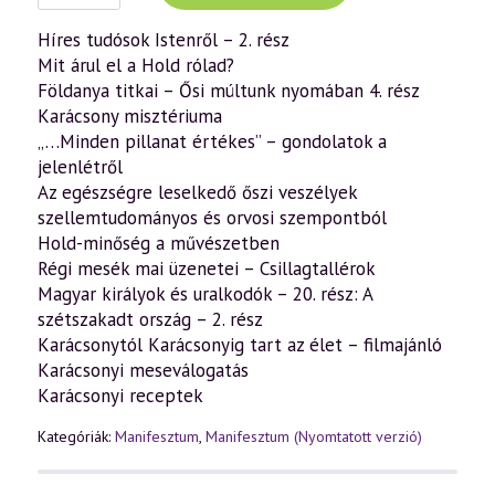
–
nyomtatott
Híres tudósok Istenről – 2. rész
(2020.
Mit árul el a Hold rólad?
november-
december)
Földanya titkai – Ősi múltunk nyomában 4. rész
mennyiség
Karácsony misztériuma
„…Minden pillanat értékes” – gondolatok a
jelenlétről
Az egészségre leselkedő őszi veszélyek
szellemtudományos és orvosi szempontból
Hold-minőség a művészetben
Régi mesék mai üzenetei – Csillagtallérok
Magyar királyok és uralkodók – 20. rész: A
szétszakadt ország – 2. rész
Karácsonytól Karácsonyig tart az élet – filmajánló
Karácsonyi meseválogatás
Karácsonyi receptek
Kategóriák:
Manifesztum
,
Manifesztum (Nyomtatott verzió)