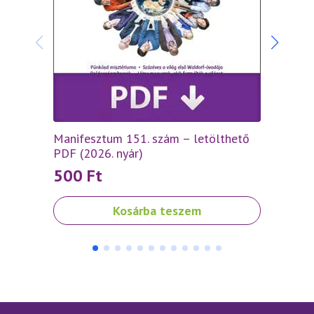
Manifesztum 151. szám – letölthető
Manif
PDF (2026. nyár)
(2026.
500
Ft
70
Kosárba teszem