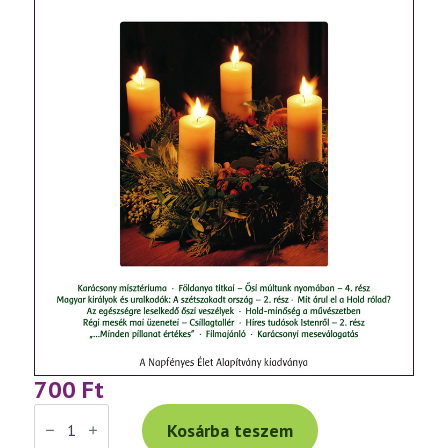
700
Ft
Manifesztum
127.
Kosárba teszem
szám