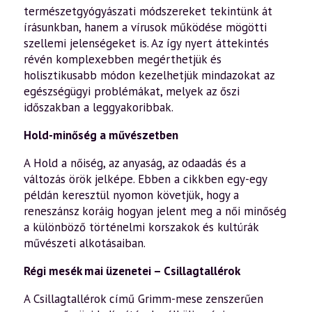
természetgyógyászati módszereket tekintünk át
írásunkban, hanem a vírusok működése mögötti
szellemi jelenségeket is. Az így nyert áttekintés
révén komplexebben megérthetjük és
holisztikusabb módon kezelhetjük mindazokat az
egészségügyi problémákat, melyek az őszi
időszakban a leggyakoribbak.
Hold-minőség a művészetben
A Hold a nőiség, az anyaság, az odaadás és a
változás örök jelképe. Ebben a cikkben egy-egy
példán keresztül nyomon követjük, hogy a
reneszánsz koráig hogyan jelent meg a női minőség
a különböző történelmi korszakok és kultúrák
művészeti alkotásaiban.
Régi mesék mai üzenetei – Csillagtallérok
A Csillagtallérok című Grimm-mese zenszerűen