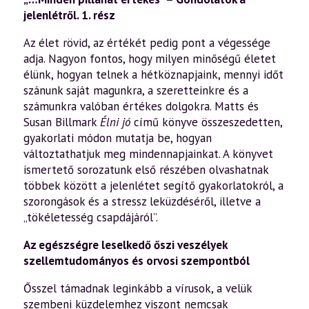
jelenlétről. 1. rész
Az élet rövid, az értékét pedig pont a végessége
adja. Nagyon fontos, hogy milyen minőségű életet
élünk, hogyan telnek a hétköznapjaink, mennyi időt
szánunk saját magunkra, a szeretteinkre és a
számunkra valóban értékes dolgokra. Matts és
Susan Billmark
Élni jó
című könyve összeszedetten,
gyakorlati módon mutatja be, hogyan
változtathatjuk meg mindennapjainkat. A könyvet
ismertető sorozatunk első részében olvashatnak
többek között a jelenlétet segítő gyakorlatokról, a
szorongások és a stressz leküzdéséről, illetve a
„tökéletesség csapdájáról”.
Az egészségre leselkedő őszi veszélyek
szellemtudományos és orvosi szempontból
Ősszel támadnak leginkább a vírusok, a velük
szembeni küzdelemhez viszont nemcsak