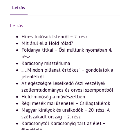
Leírás
Leírás
Híres tudósok Istenről – 2. rész
Mit árul el a Hold rólad?
Földanya titkai – Ősi múltunk nyomában 4.
rész
Karácsony misztériuma
„…Minden pillanat értékes” – gondolatok a
jelenlétről
Az egészségre leselkedő őszi veszélyek
szellemtudományos és orvosi szempontból
Hold-minőség a művészetben
Régi mesék mai üzenetei – Csillagtallérok
Magyar királyok és uralkodók – 20. rész: A
szétszakadt ország – 2. rész
Karácsonytól Karácsonyig tart az élet –
filmajánló