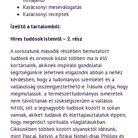
Karácsonyi meseválogatás
Karácsonyi receptek
Ízelítő a tartalomból:
Híres tudósok Istenről – 2. rész
A sorozatunk második részében bemutatott
tudósok és orvosok közül többen ma is élő
kortársaink, akiknek inspiráló gondolatai
segítségünkre lehetnek eligazodni abban a nehéz
kérdésben, hogy a tudományos szemlélet és a
vallásosság összeegyeztethető-e. Írásunk célja, hogy
megmutassuk: a természettudományos ismeretek
nem távolítanak el szükségszerűen a vallásos
hittől, sőt a legnagyobb tudósok között is sokan
vannak, akiket tudásuk és élettapasztalatuk éppen,
hogy megerősít spirituális világlátásukban.
Cikkünkben többek között olyanoktól idézünk,
mint Pascal, Kelvin, a fizikai Nobel-díjas Phillips és