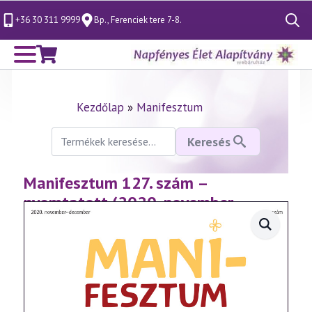
+36 30 311 9999
Bp., Ferenciek tere 7-8.
Search
for:
Kezdőlap
»
Manifesztum
Keresés
Keresés
a
következőre:
Manifesztum 127. szám –
nyomtatott (2020. november-
december)