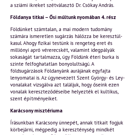
a sziámi ikreket szétválasztó Dr. Csókay András.
Földanya titkai – Ősi múltunk nyomában 4. rész
Földünket számtalan, a mai modern tudomány
számára ismeretlen sugárzás hálózza be keresztül-
kasul. Ahogy fizikai testünk is rengeteg eret és
milliónyi apró vérerecskét, valamint idegpályák
sokaságát tartalmazza, úgy Földünk éteri burka is
szinte felfoghatatlan bonyolultságú. A
földsugárzások Földanyánk aurájának egyfajta
lenyomatai is. Az úgynevezett Szent György- és Ley-
vonalakat vizsgálva azt találjuk, hogy őseink ezen
vonalak kereszteződéseibe helyezték el kultikus,
szent építményeiket.
Karácsony misztériuma
Írásunkban Karácsony ünnepét, annak titkait fogjuk
körbejárni, mégpedig a kereszténység mindkét