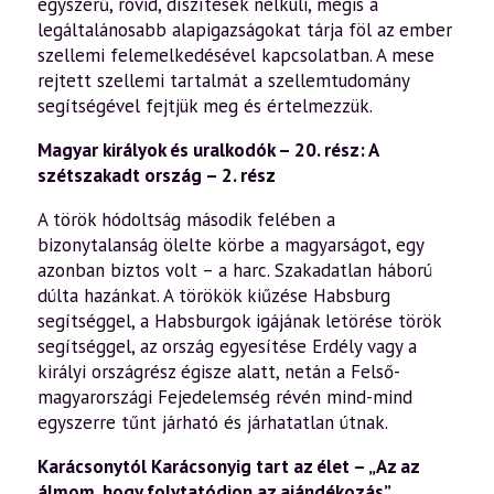
egyszerű, rövid, díszítések nélküli, mégis a
legáltalánosabb alapigazságokat tárja föl az ember
szellemi felemelkedésével kapcsolatban. A mese
rejtett szellemi tartalmát a szellemtudomány
segítségével fejtjük meg és értelmezzük.
Magyar királyok és uralkodók – 20. rész: A
szétszakadt ország – 2. rész
A török hódoltság második felében a
bizonytalanság ölelte körbe a magyarságot, egy
azonban biztos volt – a harc. Szakadatlan háború
dúlta hazánkat. A törökök kiűzése Habsburg
segítséggel, a Habsburgok igájának letörése török
segítséggel, az ország egyesítése Erdély vagy a
királyi országrész égisze alatt, netán a Felső-
magyarországi Fejedelemség révén mind-mind
egyszerre tűnt járható és járhatatlan útnak.
Karácsonytól Karácsonyig tart az élet – „Az az
álmom, hogy folytatódjon az ajándékozás”