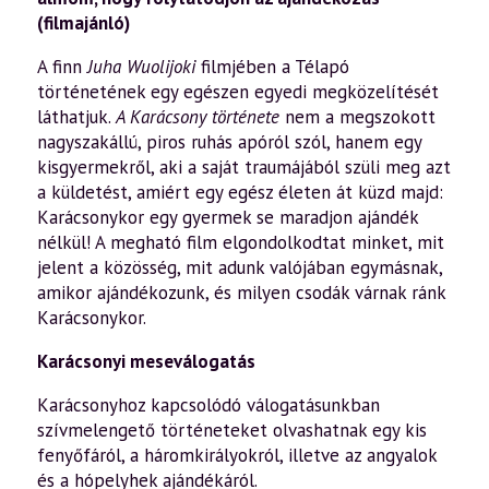
(filmajánló)
A finn
Juha Wuolijoki
filmjében a Télapó
történetének egy egészen egyedi megközelítését
láthatjuk.
A Karácsony története
nem a megszokott
nagyszakállú, piros ruhás apóról szól, hanem egy
kisgyermekről, aki a saját traumájából szüli meg azt
a küldetést, amiért egy egész életen át küzd majd:
Karácsonykor egy gyermek se maradjon ajándék
nélkül! A megható film elgondolkodtat minket, mit
jelent a közösség, mit adunk valójában egymásnak,
amikor ajándékozunk, és milyen csodák várnak ránk
Karácsonykor.
Karácsonyi meseválogatás
Karácsonyhoz kapcsolódó válogatásunkban
szívmelengető történeteket olvashatnak egy kis
fenyőfáról, a háromkirályokról, illetve az angyalok
és a hópelyhek ajándékáról.