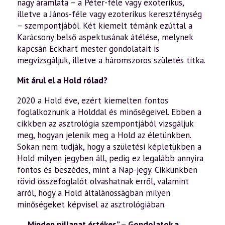
nagy áramlata – a Péter-féle vagy exoterikus,
illetve a János-féle vagy ezoterikus kereszténység
– szempontjából. Két kiemelt témánk ezúttal a
Karácsony belső aspektusának átélése, melynek
kapcsán Eckhart mester gondolatait is
megvizsgáljuk, illetve a háromszoros születés titka.
Mit árul el a Hold rólad?
2020 a Hold éve, ezért kiemelten fontos
foglalkoznunk a Holddal és minőségeivel. Ebben a
cikkben az asztrológia szempontjából vizsgáljuk
meg, hogyan jelenik meg a Hold az életünkben.
Sokan nem tudják, hogy a születési képletükben a
Hold milyen jegyben áll, pedig ez legalább annyira
fontos és beszédes, mint a Nap-jegy. Cikkünkben
rövid összefoglalót olvashatnak erről, valamint
arról, hogy a Hold általánosságban milyen
minőségeket képvisel az asztrológiában.
„…Minden pillanat értékes” – Gondolatok a