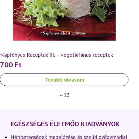
Napfényes Receptek III. – vegetáriánus receptek
700
Ft
Tovább olvasom
←
1
2
EGÉSZSÉGES ÉLETMÓD KIADVÁNYOK
Népbetegségek megelőzése és szelíd gyógymódjai