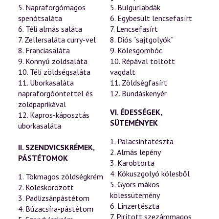
5. Napraforgómagos
5. Bulgurlabdák
spenótsaláta
6. Egybesült lencsefasírt
6. Téli almás saláta
7. Lencsefasírt
7. Zellersaláta curry-vel
8. Diós “sajtgolyók”
8. Franciasaláta
9. Kölesgombóc
9. Könnyű zöldsaláta
10. Répával töltött
10. Téli zöldségsaláta
vagdalt
11. Uborkasaláta
11. Zöldségfasírt
napraforgóöntettel és
12. Bundáskenyér
zöldpaprikával
VI. ÉDESSÉGEK,
12. Kapros-káposztás
SÜTEMÉNYEK
uborkasaláta
1. Palacsintatészta
II. SZENDVICSKRÉMEK,
2. Almás lepény
PÁSTÉTOMOK
3. Karobtorta
4. Kókuszgolyó kölesből
1. Tökmagos zöldségkrém
5. Gyors mákos
2. Köleskörözött
kölessütemény
3. Padlizsánpástétom
6. Linzertészta
4. Búzacsíra-pástétom
7. Pirított szezámmagos