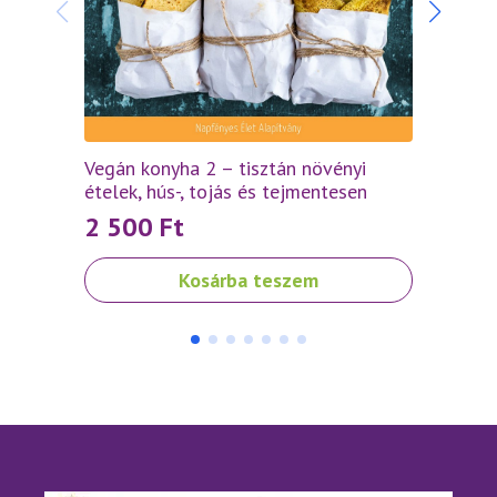
Vegán
Vegán konyha 2 – tisztán növényi
alapo
ételek, hús-, tojás és tejmentesen
1 5
2 500
Ft
Kosárba teszem