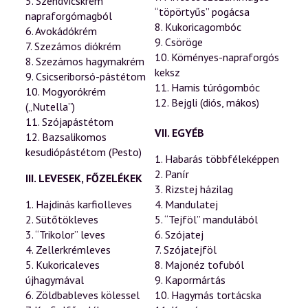
5. Szendvicskrém
“töpörtyűs” pogácsa
napraforgómagból
8. Kukoricagombóc
6. Avokádókrém
9. Csöröge
7. Szezámos diókrém
10. Köményes-napraforgós
8. Szezámos hagymakrém
keksz
9. Csicseriborsó-pástétom
11. Hamis túrógombóc
10. Mogyorókrém
12. Bejgli (diós, mákos)
(„Nutella”)
11. Szójapástétom
VII. EGYÉB
12. Bazsalikomos
kesudiópástétom (Pesto)
1. Habarás többféleképpen
2. Panír
III. LEVESEK, FŐZELÉKEK
3. Rizstej házilag
1. Hajdinás karfiolleves
4. Mandulatej
2. Sütőtökleves
5. “Tejföl” mandulából
3. “Trikolor” leves
6. Szójatej
4. Zellerkrémleves
7. Szójatejföl
5. Kukoricaleves
8. Majonéz tofuból
újhagymával
9. Kapormártás
6. Zöldbableves kölessel
10. Hagymás tortácska