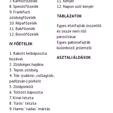
7. Karfiolfőzelék
11. Kenyér
8. Spenótfőzelék
12. Napon sült kenyér
9. Frankfurti
TÁBLÁZATOK
zöldségfőzelék
10. Répafőzelék
Egyes ételfajták összeillő
11. Babfőzelék
és össze nem illő
12. Borsófőzelék
párosításai
Egyes gabonafajták
IV. FŐÉTELEK
különböző jellemzői
1. Rakott kelkáposzta
ASZTALI ÁLDÁSOK
búzával
2. Zöldséges hajdina
3. Tepsis zöldség
4. Tök- (cukkíni-, csillagtök-,
padlizsán-) pörkölt
5. Zöldpörkölt
6. Töltött káposzta
7. Kínai tészta
8. Túrós” tészta
9. Hamis “vadas” mártás