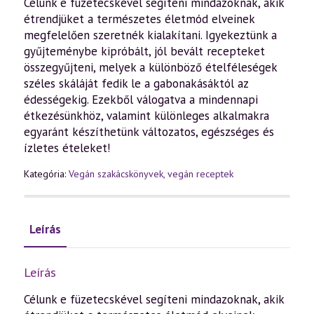
Célunk e füzetecskével segíteni mindazoknak, akik
étrendjüket a természetes életmód elveinek
megfelelően szeretnék kialakítani. Igyekeztünk a
gyűjteménybe kipróbált, jól bevált recepteket
összegyűjteni, melyek a különböző ételféleségek
széles skáláját fedik le a gabonakásáktól az
édességekig. Ezekből válogatva a mindennapi
étkezésünkhöz, valamint különleges alkalmakra
egyaránt készíthetünk változatos, egészséges és
ízletes ételeket!
Kategória:
Vegán szakácskönyvek, vegán receptek
Leírás
Leírás
Célunk e füzetecskével segíteni mindazoknak, akik