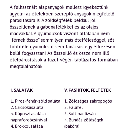
A felhasznált alapanyagok mellett igyekeztünk
ügyelni az ételekben szereplő anyagok megfelelő
párosítására is. A zöldségfélék például jól
összeillenek a gabonafélékkel és az olajos
magvakkal. A gyümölcsök viszont általában nem
„férnek össze” semmilyen más ételféleséggel, sőt
többféle gyümölcsöt sem tanácsos egy étkezésen
belül fogyasztani. Az összeillő és össze nem illő
ételpárosítások a füzet végén táblázatos formában
megtalálhatóak.
I. SALÁTÁK
V. FASÍRTOK, FELTÉTEK
1. Piros-fehér-zöld saláta
1. Zöldséges zabropogós
2. Csicsókasaláta
2. Falafel
3. Káposztasaláta
3. Sült padlizsán
napraforgócsírával
4. Bundás zöldségek
4. Brokkolisaláta
(pakóra)