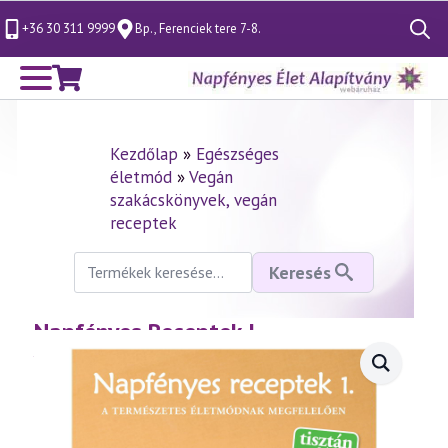
+36 30 311 9999
Bp., Ferenciek tere 7-8.
Search
for:
Kezdőlap
»
Egészséges
életmód
»
Vegán
szakácskönyvek, vegán
receptek
Keresés
Keresés
a
következőre:
Napfényes Receptek I. –
vegetáriánus receptek