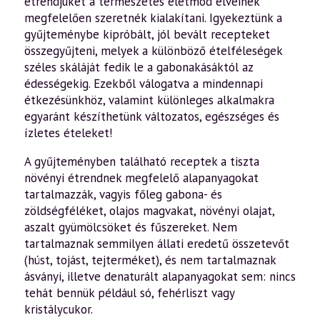
étrendjüket a természetes életmód elveinek
megfelelően szeretnék kialakítani. Igyekeztünk a
gyűjteménybe kipróbált, jól bevált recepteket
összegyűjteni, melyek a különböző ételféleségek
széles skáláját fedik le a gabonakásáktól az
édességekig. Ezekből válogatva a mindennapi
étkezésünkhöz, valamint különleges alkalmakra
egyaránt készíthetünk változatos, egészséges és
ízletes ételeket!
A gyűjteményben található receptek a tiszta
növényi étrendnek megfelelő alapanyagokat
tartalmazzák, vagyis főleg gabona- és
zöldségféléket, olajos magvakat, növényi olajat,
aszalt gyümölcsöket és fűszereket. Nem
tartalmaznak semmilyen állati eredetű összetevőt
(húst, tojást, tejterméket), és nem tartalmaznak
ásványi, illetve denaturált alapanyagokat sem: nincs
tehát bennük például só, fehérliszt vagy
kristálycukor.