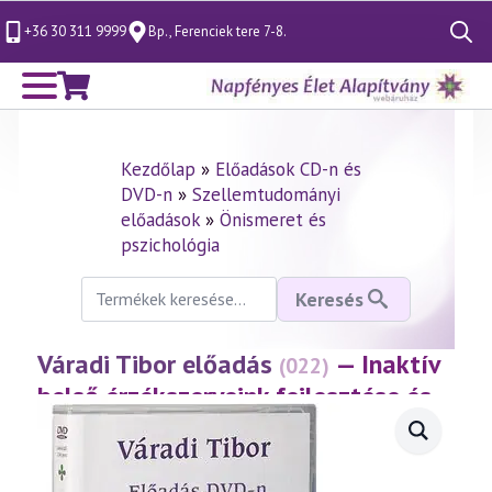
+36 30 311 9999
Bp., Ferenciek tere 7-8.
Search
for:
Kezdőlap
»
Előadások CD-n és
DVD-n
»
Szellemtudományi
előadások
»
Önismeret és
pszichológia
Keresés
Keresés
a
következőre:
Váradi Tibor előadás
— Inaktív
(022)
belső érzékszerveink fejlesztése és
működése
(1997.03.26.)