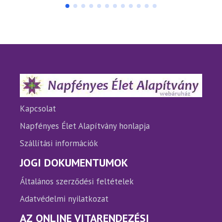
több
több
variációja
variáci
van.
van.
A
A
változatok
változ
a
a
termékoldalon
termé
választhatók
válasz
ki
ki
Kapcsolat
Napfényes Élet Alapítvány honlapja
Szállítási információk
JOGI DOKUMENTUMOK
Általános szerződési feltételek
Adatvédelmi nyilatkozat
AZ ONLINE VITARENDEZÉSI