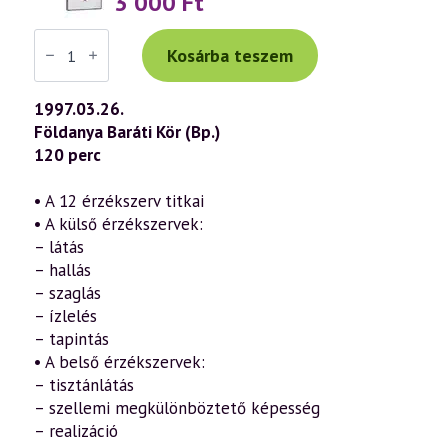
3 000
Ft
Váradi
Tibor
Kosárba teszem
előadás
(022)
—
1997.03.26.
Inaktív
Földanya Baráti Kör (Bp.)
belső
érzékszerveink
120 perc
fejlesztése
és
működése
• A 12 érzékszerv titkai
(1997.03.26.)
• A külső érzékszervek:
mennyiség
– látás
– hallás
– szaglás
– ízlelés
– tapintás
• A belső érzékszervek:
– tisztánlátás
– szellemi megkülönböztető képesség
– realizáció