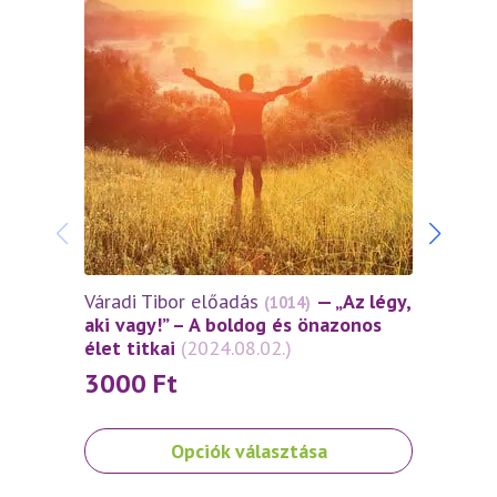
Várad
Önbiz
– ava
módon
(2024
30
Váradi Tibor előadás
— „Az légy,
(1014)
aki vagy!” – A boldog és önazonos
élet titkai
(2024.08.02.)
3000
Ft
Ennek
Ennek
Opciók választása
a
a
terméknek
termé