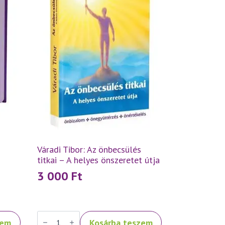
Váradi Tibor: Az önbecsülés
titkai – A helyes önszeretet útja
3 000
Ft
Váradi
zem
Kosárba teszem
Tibor: