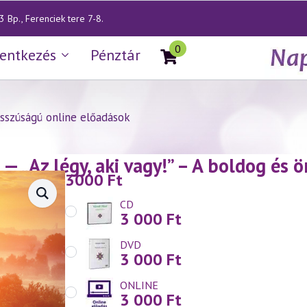
 Bp., Ferenciek tere 7-8.
0
lentkezés
Pénztár
sszúságú online előadások
— „Az légy, aki vagy!” – A boldog és 
3000
Ft
CD
3 000
Ft
DVD
3 000
Ft
ONLINE
3 000
Ft