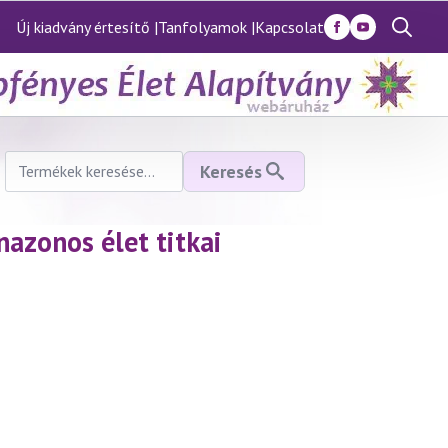
Új kiadvány értesítő |
Tanfolyamok |
Kapcsolat
Search
for:
Keresés
Keresés
a
következőre:
önazonos élet titkai