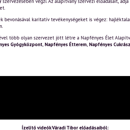
y
szervezésében végzi. Az alapítvány szervezi előadásait, adja k
et.
bevonásával karitatív tevékenységeket is végez: hajléktalan
n.
el több olyan szervezet jött létre a Napfényes Élet Alapítv
nyes Gyógyközpont
,
Napfényes Étterem
,
Napfényes Cukrás
Ízelítő videók Váradi Tibor előadásaiból: