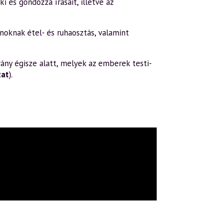
i és gondozza írásait, illetve az
oknak étel- és ruhaosztás, valamint
ány égisze alatt, melyek az emberek testi-
zat
).