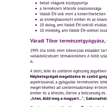
belső világunk középpontja
a természeti létezők önazonossága
Valódi ÉN-ünk mint a kimeríthetetlen 
az önmeghasonlott ember és az önazo
10 dolog, ami Valódi ÉN-ünktől elválas
10 minőség, ami Valódi ÉN-ünkkel öss
Váradi Tibor természetgyógyász, 
1995 óta több mint kilencszáz előadást tart
vallásbölcsészet témakörökben. A több szá
is.
A testi, lelki és szellemi egészség jegyéb
Népbetegségek megelőzése és szelíd gyó
aspektusaival, a gyógyulás természetes leh
megértéséhez ad szellemtudományi értelm
ember és a létezés, illetve a bölcsesség és 
„Isten, áldd meg a magyart…”
;
Gabonaétele