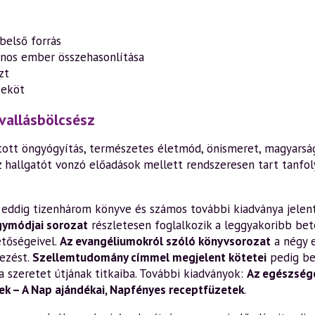
belső forrás
nos ember összehasonlítása
zt
zeköt
vallásbölcsész
ott öngyógyítás, természetes életmód, önismeret, magyarság,
z hallgatót vonzó előadások mellett rendszeresen tart tanfo
en eddig tizenhárom könyve és számos további kiadványa jelen
gymódjai sorozat
részletesen foglalkozik a leggyakoribb bete
etőségeivel.
Az evangéliumokról szóló könyvsorozat
a négy 
ezést.
Szellemtudomány címmel megjelent kötetei
pedig be
a szeretet útjának titkaiba. További kiadványok:
Az egészsége
k – A Nap ajándékai
,
Napfényes receptfüzetek
.