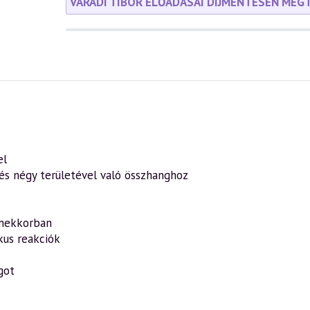
VÁRADI TIBOR ELŐADÁSAI DÍJMENTESEN MEG
el
és négy területével való összhanghoz
rmekkorban
kus reakciók
got