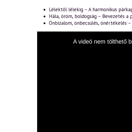
Lélektől lélekig – A harmonikus párka
Hála, öröm, boldogság – Bevezetés a p
Önbizalom, önbecsülés, önértékelés 
This
A videó nem tölthető b
is
a
modal
window.