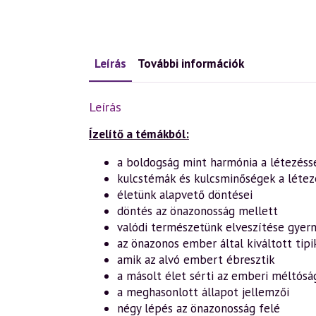
Leírás
További információk
Leírás
Ízelítő a témákból:
a boldogság mint harmónia a létezéss
kulcstémák és kulcsminőségek a létez
életünk alapvető döntései
döntés az önazonosság mellett
valódi természetünk elveszítése gye
az önazonos ember által kiváltott tipi
amik az alvó embert ébresztik
a másolt élet sérti az emberi méltósá
a meghasonlott állapot jellemzői
négy lépés az önazonosság felé