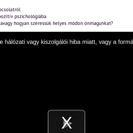
pcsolatról
ozitív pszichológiába
– avagy hogyan szeressük helyes módon önmagunkat?
e hálózati vagy kiszolgálói hiba miatt, vagy a fo