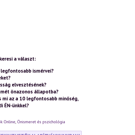
eresi a választ:
 legfontosabb ismérvei?
eket?
osság elvesztésének?
ismét önazonos állapotba?
és mi az a 10 legfontosabb minőség,
di ÉN-ünkkel?
k Online
,
Önismeret és pszichológia