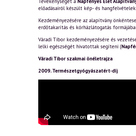
Tevékenységét a
Napfényes Élet Alapítván
előadásairól készült kép- és hangfelvételek
Kezdeményezésére az alapítvány önkéntesek 
erdőtakarítás és kórházlátogatás formájába
Váradi Tibor kezdeményezésére és vezetésév
lelki egészségét hivatottak segíteni (
Napfé
Váradi Tibor szakmai önéletrajza
2009. Természetgyógyászatért-díj