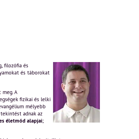
 filozófia és
lyamokat és táborokat
t meg. A
gségek fizikai és lelki
evangélium mélyebb
tekintést adnak az
s életmód alapjai
;