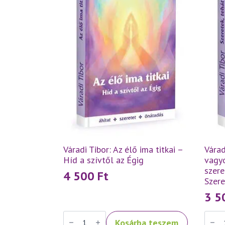
Váradi Tibor: Az élő ima titkai –
Várad
Híd a szívtől az Égig
vagyo
szere
4 500
Ft
Szer
3 
Váradi
Váradi
Kosárba teszem
Tibor:
Tibor: