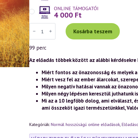
ONLINE TÁMOGATÓI
4 000
Ft
Váradi
Tibor
Kosárba teszem
előadás
(1014)
—
99 perc
„Az
légy,
aki
Az előadás többek között az alábbi kérdésekre k
vagy!”
–
Miért fontos az önazonosság és melyek a
A
Miért vesz fel az ember álarcokat, szerep
boldog
és
Milyen negatív hatásai vannak az önazon
önazonos
Milyen négy lépésen keresztül juthatunk 
élet
titkai
Mi az a 10 legfőbb dolog, ami elválaszt, 
(2024.08.02.)
ami összeköt igazi természetünkkel, Való
mennyiség
Kategóriák:
Normál hosszúságú online előadások
,
Előadáso