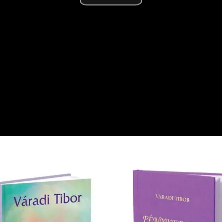
Videó
lejátsz