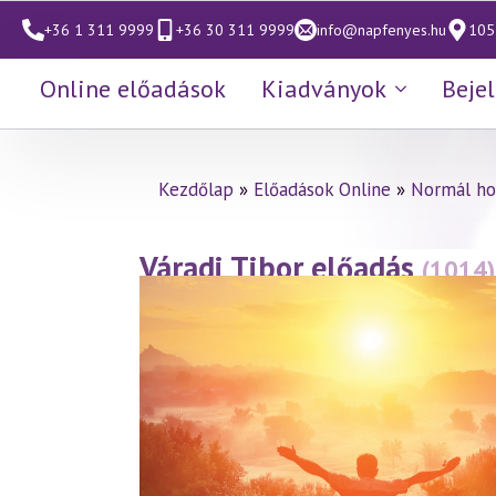
+36 1 311 9999
+36 30 311 9999
info@napfenyes.hu
1053
Online előadások
Kiadványok
Beje
Kezdőlap
»
Előadások Online
»
Normál ho
Váradi Tibor előadás
(1014)
(2024.08.02.)