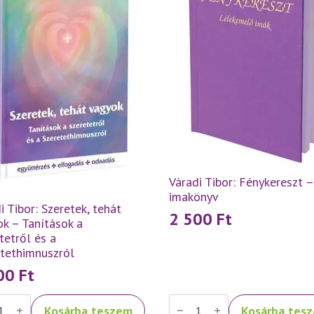
Váradi Tibor: Fénykereszt –
imakönyv
i Tibor: Szeretek, tehát
2 500
Ft
k – Tanítások a
tetről és a
etethimnuszról
500
Ft
Váradi
Kosárba teszem
Kosárba tes
Tibor: