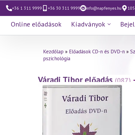
+36 1 311 9999
+36 30 311 9999
info@napfenyes.hu
1053
Online előadások
Kiadványok
Beje
Kezdőlap
»
Előadások CD-n és DVD-n
»
S
pszichológia
Váradi Tibor előadás
(087)
(1999.02.12.)