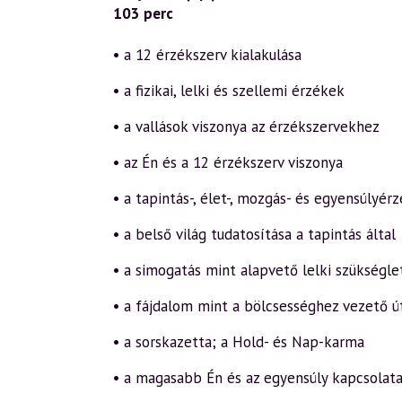
103 perc
• a 12 érzékszerv kialakulása
• a fizikai, lelki és szellemi érzékek
• a vallások viszonya az érzékszervekhez
• az Én és a 12 érzékszerv viszonya
• a tapintás-, élet-, mozgás- és egyensúlyér
• a belső világ tudatosítása a tapintás által
• a simogatás mint alapvető lelki szükségle
• a fájdalom mint a bölcsességhez vezető ú
• a sorskazetta; a Hold- és Nap-karma
• a magasabb Én és az egyensúly kapcsolat