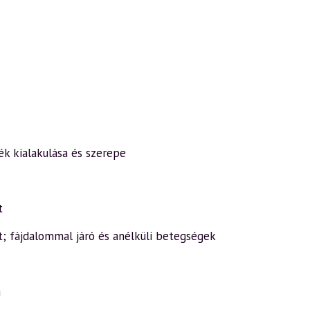
zék kialakulása és szerepe
t
t; fájdalommal járó és anélküli betegségek
a