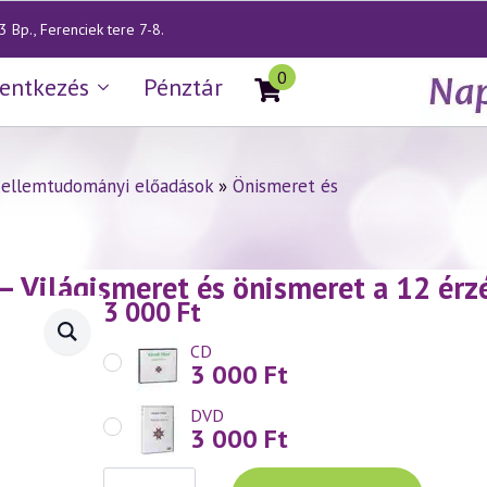
 Bp., Ferenciek tere 7-8.
0
lentkezés
Pénztár
zellemtudományi előadások
»
Önismeret és
— Világismeret és önismeret a 12 érzék
3 000
Ft
CD
3 000
Ft
DVD
3 000
Ft
Váradi