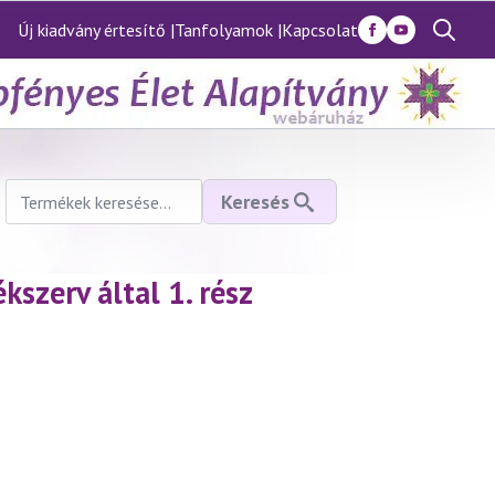
Új kiadvány értesítő |
Tanfolyamok |
Kapcsolat
Search
for:
Keresés
Keresés
a
következőre:
szerv által 1. rész