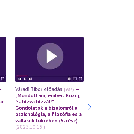
Váradi Tibor előa
—
Váradi Tibor előadás
—
(987)
Önbizalom, önbec
„Mondottam, ember: Küzdj,
önértékelés – a
an
és bízva bízzál!” –
szeressük helye
Gondolatok a bizalomról a
önmagunkat? (12.
pszichológia, a filozófia és a
(2023.08.05.)
vallások tükrében (5. rész)
(2023.10.15.)
3000
Ft