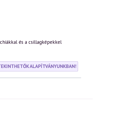
rchiákkal és a csillagképekkel
TEKINTHETŐK ALAPÍTVÁNYUNKBAN!