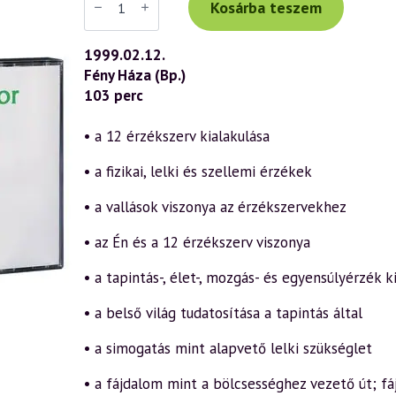
Tibor
Kosárba teszem
előadás
(087)
—
1999.02.12.
Világismeret
Fény Háza (Bp.)
és
önismeret
103 perc
a
12
érzékszerv
• a 12 érzékszerv kialakulása
által
1.
• a fizikai, lelki és szellemi érzékek
rész
(1999.02.12.)
mennyiség
• a vallások viszonya az érzékszervekhez
• az Én és a 12 érzékszerv viszonya
• a tapintás-, élet-, mozgás- és egyensúlyérzék k
• a belső világ tudatosítása a tapintás által
• a simogatás mint alapvető lelki szükséglet
• a fájdalom mint a bölcsességhez vezető út; f