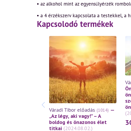
• az alkohol mint az egyensúlyérzék rombol
• a 4 érzékszerv kapcsolata a testekkel, a h
Kapcsolodó termékek
Vá
Ön
ön
sz
ön
Váradi Tibor előadás
—
(1014)
(2
„Az légy, aki vagy!” – A
3
boldog és önazonos élet
titkai
(2024.08.02.)