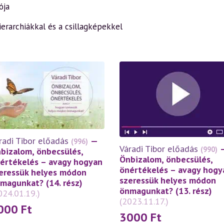
ója
ierarchiákkal és a csillagképekkel
radi Tibor előadás
—
(996)
Váradi Tibor előadás
(990)
bizalom, önbecsülés,
Önbizalom, önbecsülés,
értékelés – avagy hogyan
önértékelés – avagy hogy
eressük helyes módon
szeressük helyes módon
magunkat? (14. rész)
önmagunkat? (13. rész)
024.01.19.)
(2023.11.17.)
000
Ft
3000
Ft