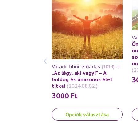
Vá
Ön
ön
sz
ön
Váradi Tibor előadás
—
(1014)
(2
„Az légy, aki vagy!” – A
3
boldog és önazonos élet
titkai
(2024.08.02.)
3000
Ft
Ennek
En
Opciók választása
a
a
terméknek
te
több
tö