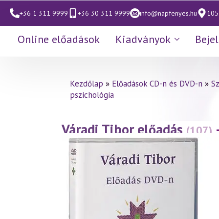
+36 1 311 9999
+36 30 311 9999
info@napfenyes.hu
1053
Online előadások
Kiadványok
Beje
Kezdőlap
»
Előadások CD-n és DVD-n
»
S
pszichológia
Váradi Tibor előadás
(107)
(1999.05.21.)