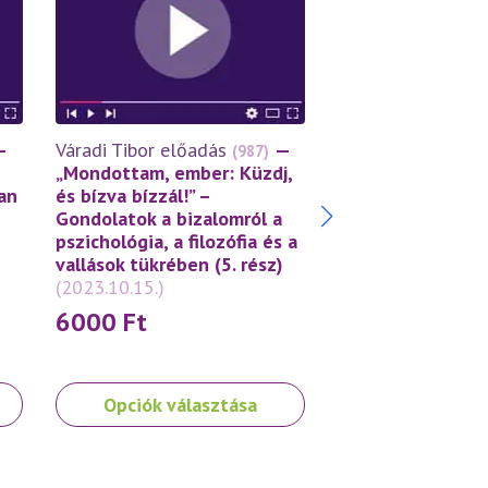
Váradi Tibor előa
—
Váradi Tibor előadás
—
(987)
Önbizalom, önbec
„Mondottam, ember: Küzdj,
önértékelés – a
an
és bízva bízzál!” –
szeressük helye
Gondolatok a bizalomról a
önmagunkat? (12.
pszichológia, a filozófia és a
(2023.08.05.)
vallások tükrében (5. rész)
(2023.10.15.)
3000
Ft
6000
Ft
Ennek
Ennek
Opciók választása
Opciók vála
a
a
terméknek
terméknek
több
több