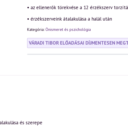
• az ellenerők törekvése a 12 érzékszerv torzítá
• érzékszerveink átalakulása a halál után
Kategória:
Önismeret és pszichológia
VÁRADI TIBOR ELŐADÁSAI DÍJMENTESEN MEG
ialakulása és szerepe