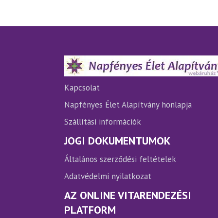
variációja
var
van.
van
A
A
változatok
vá
a
a
termékoldalon
te
választhatók
vá
ki
ki
Kapcsolat
Napfényes Élet Alapítvány honlapja
Szállítási információk
JOGI DOKUMENTUMOK
Általános szerződési feltételek
Adatvédelmi nyilatkozat
AZ ONLINE VITARENDEZÉSI
PLATFORM