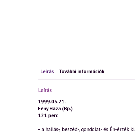
Leírás
További információk
Leírás
1999.05.21.
Fény Háza (Bp.)
121 perc
• a hallás-, beszéd-, gondolat- és Én-érzék k