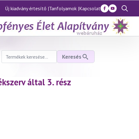
Új kiadvány értesítő |
Tanfolyamok |
Kapcsolat
Search
for:
Keresés
Keresés
a
következőre:
szerv által 3. rész