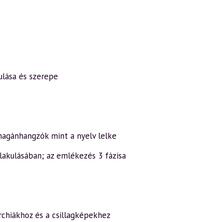
kulása és szerepe
magánhangzók mint a nyelv lelke
lakulásában; az emlékezés 3 fázisa
archiákhoz és a csillagképekhez