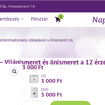
 Bp., Ferenciek tere 7-8.
0
lentkezés
Pénztár
zellemtudományi előadások
»
Önismeret és
— Világismeret és önismeret a 12 érzék
3 000
Ft
CD
3 000
Ft
DVD
3 000
Ft
Váradi