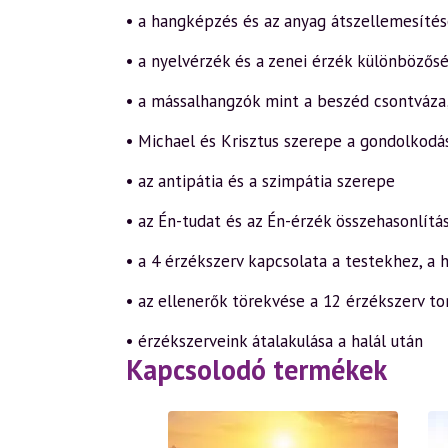
• a hangképzés és az anyag átszellemesíté
• a nyelvérzék és a zenei érzék különbözős
• a mássalhangzók mint a beszéd csontváza
• Michael és Krisztus szerepe a gondolkodá
• az antipátia és a szimpátia szerepe
• az Én-tudat és az Én-érzék összehasonlítá
• a 4 érzékszerv kapcsolata a testekhez, a 
• az ellenerők törekvése a 12 érzékszerv to
• érzékszerveink átalakulása a halál után
Kapcsolodó termékek