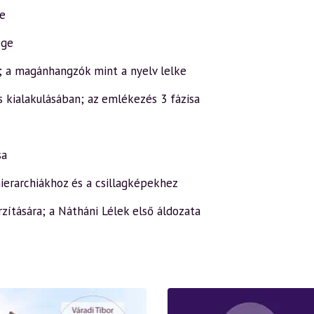
se
ége
; a magánhangzók mint a nyelv lelke
s kialakulásában; az emlékezés 3 fázisa
sa
hierarchiákhoz és a csillagképekhez
rzítására; a Nátháni Lélek első áldozata