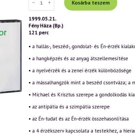
Tibor
Kosárba teszem
előadás
(107)
—
1999.05.21.
Világismeret
Fény Háza (Bp.)
és
önismeret
121 perc
a
12
érzékszerv
• a hallás-, beszéd-, gondolat- és Én-érzék kiala
által
3.
• a hangképzés és az anyag átszellemesítése
rész
(1999.05.21.)
mennyiség
• a nyelvérzék és a zenei érzék különbözősége
• a mássalhangzók mint a beszéd csontváza; a 
• Michael és Krisztus szerepe a gondolkodás kia
• az antipátia és a szimpátia szerepe
• az Én-tudat és az Én-érzék összehasonlítása
• a 4 érzékszerv kapcsolata a testekhez, a hier