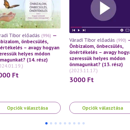
radi Tibor előadás
—
(996)
Váradi Tibor előadás
(990)
bizalom, önbecsülés,
Önbizalom, önbecsülés,
értékelés – avagy hogyan
önértékelés – avagy hogy
eressük helyes módon
szeressük helyes módon
magunkat? (14. rész)
önmagunkat? (13. rész)
024.01.19.)
(2023.11.17.)
000
Ft
3000
Ft
nek
Ennek
Opciók választása
Opciók választása
a
rméknek
terméknek
bb
több