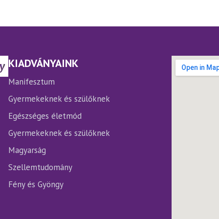
iációja
variációja
.
van.
A
ltozatok
változatok
a
rmékoldalon
termékoldalon
KIADVÁNYAINK
laszthatók
választhatók
ki
Manifesztum
Gyermekeknek és szülőknek
Egészséges életmód
Gyermekeknek és szülőknek
Magyarság
Szellemtudomány
Fény és Gyöngy