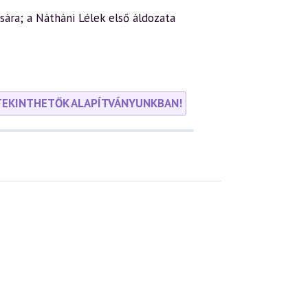
sára; a Nátháni Lélek első áldozata
TEKINTHETŐK ALAPÍTVÁNYUNKBAN!