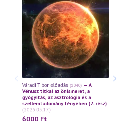
Várad
Váradi Tibor előadás
— A
(1040)
Vénus
Vénusz titkai az önismeret, a
gyógy
gyógyítás, az asztrológia és a
szel
szellemtudomány fényében (2. rész)
(2025
(2025.05.17.)
60
6000
Ft