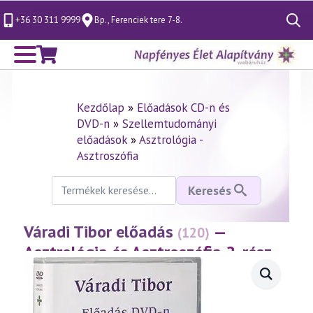
+36 30 311 9999
Bp., Ferenciek tere 7-8.
Search
for:
Kezdőlap
»
Előadások CD-n és
DVD-n
»
Szellemtudományi
előadások
»
Asztrológia -
Asztroszófia
Keresés
Keresés
a
következőre:
Váradi Tibor előadás
—
(120)
Asztrológia és Asztroszófia 2. rész
(1999.11.21.)