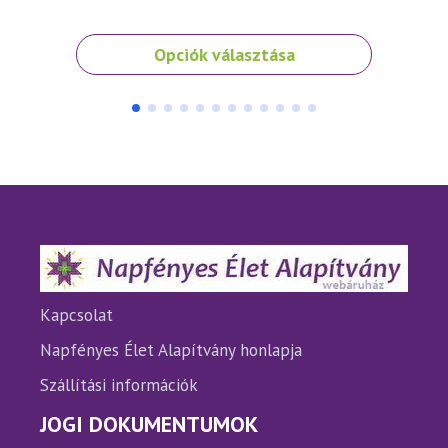
Ennek
Ennek
Opciók választása
a
a
terméknek
termé
több
több
variációja
variáci
van.
van.
A
A
változatok
változ
a
a
termékoldalon
termé
választhatók
válasz
ki
ki
Kapcsolat
Napfényes Élet Alapítvány honlapja
Szállítási információk
JOGI DOKUMENTUMOK