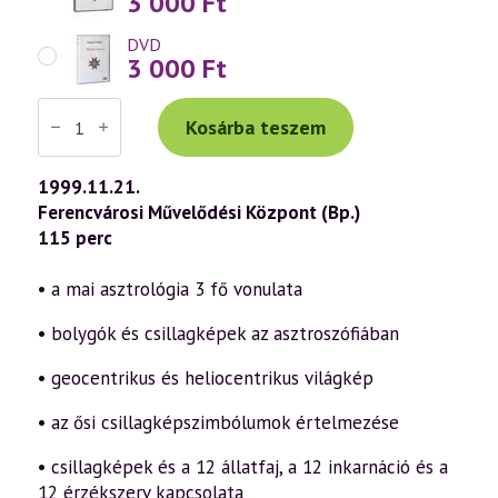
3 000
Ft
DVD
3 000
Ft
Váradi
Tibor
Kosárba teszem
előadás
(120)
—
1999.11.21.
Asztrológia
Ferencvárosi Művelődési Központ (Bp.)
és
Asztroszófia
115 perc
2.
rész
(1999.11.21.)
• a mai asztrológia 3 fő vonulata
mennyiség
• bolygók és csillagképek az asztroszófiában
• geocentrikus és heliocentrikus világkép
• az ősi csillagképszimbólumok értelmezése
• csillagképek és a 12 állatfaj, a 12 inkarnáció és a
12 érzékszerv kapcsolata