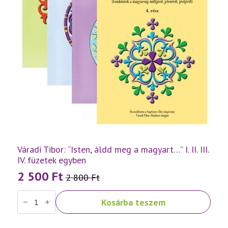
Váradi Tibor: “Isten, áldd meg a magyart…” I. II. III.
IV. füzetek egyben
2 500
Ft
2 800
Ft
Original
Current
Váradi
price
price
Kosárba teszem
Tibor:
was:
is:
"Isten,
áldd
2
2
meg