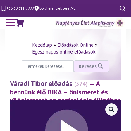
+36 30 311 9999
Bp., Ferenciek tere 7-8.
Search
for:
Kezdőlap
»
Előadások Online
»
Egész napos online előadások
Keresés
Keresés
a
következőre:
Váradi Tibor előadás
— A
(574)
bennünk élő BIKA – önismeret és
világismeret az asztrológia tükrében
2. rész
(2011.03.27.)