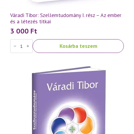
Váradi Tibor: Szellemtudomány I. rész – Az ember
és a létezés titkai
3 000
Ft
Váradi
Kosárba teszem
Tibor:
Szellemtudomány
I.
rész
-
Az
ember
és
a
létezés
titkai
mennyiség