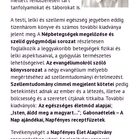
mellett rendszeresen tart
tanfolyamokat és táborokat is.
A testi, lelki és szellemi egészség jegyében eddig
tizenhárom könyve és számos további kiadványa
jelent meg. A
Népbetegségek megelőzése és
szelíd gyógymódjai sorozat
részletesen
foglalkozik a leggyakoribb betegségek fizikai és
lelki aspektusaival, a gyógyulás természetes
lehetőségeivel.
Az evangéliumokról szóló
könyvsorozat
a négy evangélium mélyebb
megértéséhez ad szellemtudományi értelmezést.
Szellemtudomány címmel megjelent kötetei
pedig
betekintést adnak az ember és a létezés, illetve a
bölcsesség és a szeretet útjának titkaiba. További
kiadványok:
Az egészséges életmód alapjai
;
„Isten, áldd meg a magyart…”
;
Gabonaételek – A
Nap ajándékai
,
Napfényes receptfüzetek
.
Tevékenységét a
Napfényes Élet Alapítvány