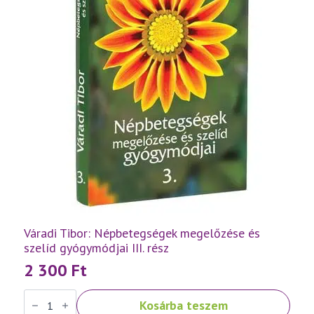
Váradi Tibor: Népbetegségek megelőzése és
szelíd gyógymódjai III. rész
2 300
Ft
Váradi
Kosárba teszem
Tibor: