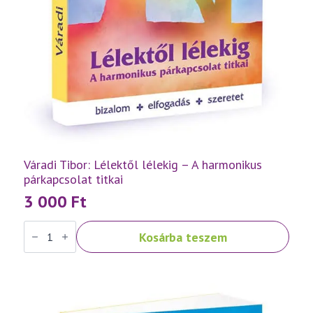
Váradi Tibor: Lélektől lélekig – A harmonikus
párkapcsolat titkai
3 000
Ft
Váradi
Kosárba teszem
Tibor:
Lélektől
lélekig
–
A
harmonikus
párkapcsolat