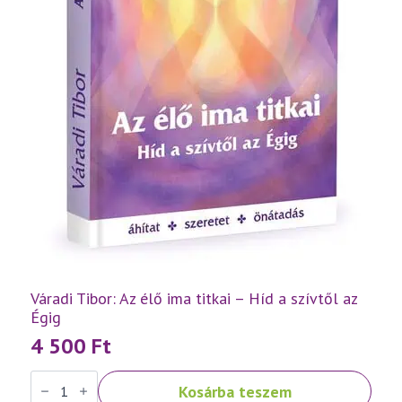
Váradi Tibor: Az élő ima titkai – Híd a szívtől az
Égig
4 500
Ft
Váradi
Kosárba teszem
Tibor: