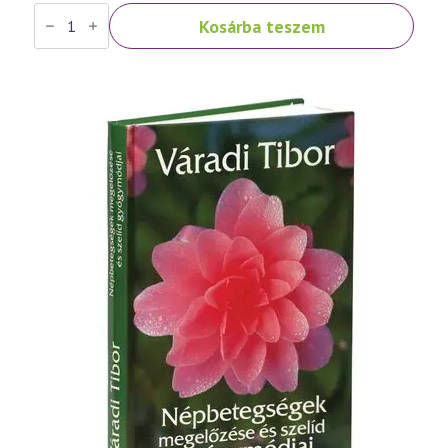
Váradi
Kosárba teszem
Tibor:
Népbetegségek
megelőzése
és
szelíd
gyógymódjai
I.
rész
mennyiség