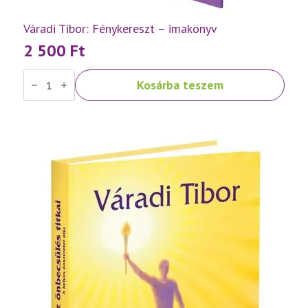
Váradi Tibor: Fénykereszt – imakönyv
2 500
Ft
Váradi
Kosárba teszem
Tibor:
Fénykereszt
–
imakönyv
mennyiség