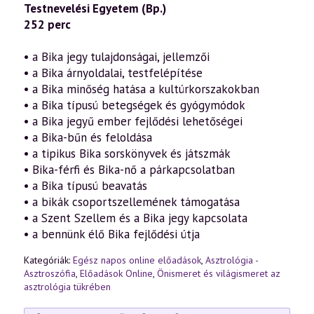
Testnevelési Egyetem (Bp.)
bennünk
élő
252 perc
BIKA
–
önismeret
• a Bika jegy tulajdonságai, jellemzői
és
• a Bika árnyoldalai, testfelépítése
világismeret
az
• a Bika minőség hatása a kultúrkorszakokban
asztrológia
• a Bika típusú betegségek és gyógymódok
tükrében
2.
• a Bika jegyű ember fejlődési lehetőségei
rész
• a Bika-bűn és feloldása
(2011.03.27.)
• a tipikus Bika sorskönyvek és játszmák
mennyiség
• Bika-férfi és Bika-nő a párkapcsolatban
• a Bika típusú beavatás
• a bikák csoportszellemének támogatása
• a Szent Szellem és a Bika jegy kapcsolata
• a bennünk élő Bika fejlődési útja
Kategóriák:
Egész napos online előadások
,
Asztrológia -
Asztroszófia
,
Előadások Online
,
Önismeret és világismeret az
asztrológia tükrében