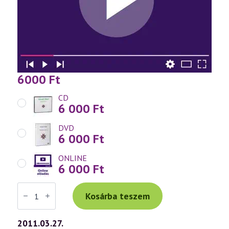
6000
Ft
CD
6 000
Ft
DVD
6 000
Ft
ONLINE
6 000
Ft
Váradi
Tibor
Kosárba teszem
előadás
(574)
—
2011.03.27.
A