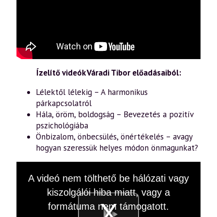
Ízelítő videók Váradi Tibor előadásaiból:
Lélektől lélekig – A harmonikus
párkapcsolatról
Hála, öröm, boldogság – Bevezetés a pozitív
pszichológiába
Önbizalom, önbecsülés, önértékelés – avagy
hogyan szeressük helyes módon önmagunkat?
This
A videó nem tölthető be hálózati vagy
is
a
kiszolgálói hiba miatt, vagy a
modal
window.
formátuma nem támogatott.