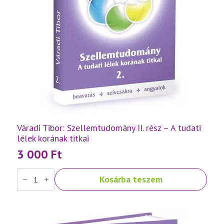
Váradi Tibor: Szellemtudomány II. rész – A tudati
lélek korának titkai
3 000
Ft
Váradi
Kosárba teszem
Tibor:
Szellemtudomány
II.
rész
-
A