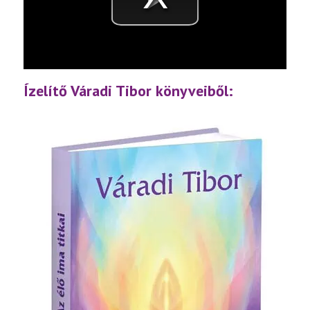
Videó
lejátsz
Ízelítő Váradi Tibor könyveiből: