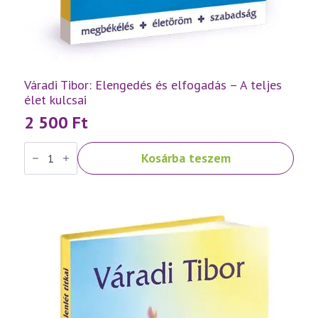
Váradi Tibor: Elengedés és elfogadás – A teljes
élet kulcsai
2 500
Ft
Váradi
Kosárba teszem
Tibor:
Elengedés
és
elfogadás
–
A
teljes
élet
kulcsai
mennyiség