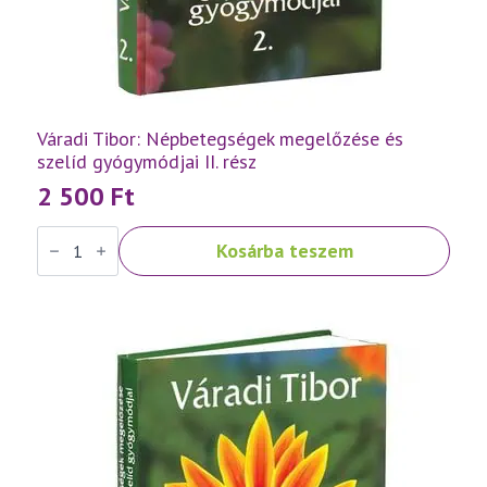
Váradi Tibor: Népbetegségek megelőzése és
szelíd gyógymódjai II. rész
2 500
Ft
Váradi
Kosárba teszem
Tibor:
Népbetegségek
megelőzése
és
szelíd
gyógymódjai
II.
rész
mennyiség