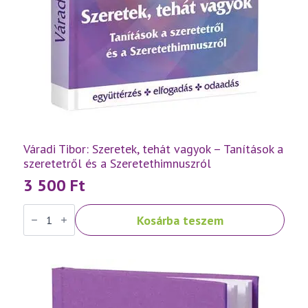
Váradi Tibor: Szeretek, tehát vagyok – Tanítások a
szeretetről és a Szeretethimnuszról
3 500
Ft
Váradi
Kosárba teszem
Tibor:
Szeretek,
tehát
vagyok
–
Tanítások
a
szeretetről