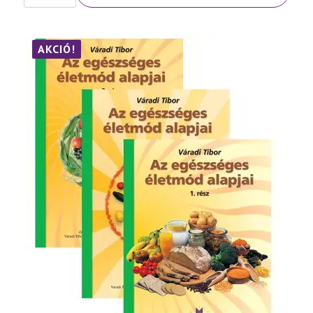
Népbetegségek
megelőzése
és
szelíd
gyógymódjai
AKCIÓ!
III.
rész
mennyiség