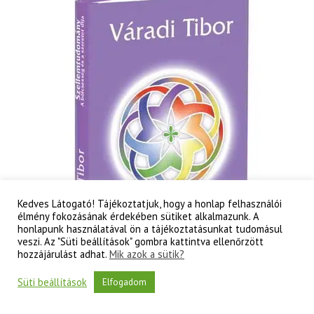
tudati
lélek
korának
titkai
mennyiség
Kedves Látogató! Tájékoztatjuk, hogy a honlap felhasználói
élmény fokozásának érdekében sütiket alkalmazunk. A
honlapunk használatával ön a tájékoztatásunkat tudomásul
veszi. Az "Süti beállítások" gombra kattintva ellenőrzött
hozzájárulást adhat.
Mik azok a sütik?
Süti beállítások
Elfogadom