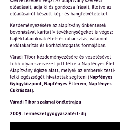
szervezésében végzi. Az alapítvány szervezi
előadásait, adja ki és gondozza írásait, illetve az
előadásairól készült kép- és hangfelvételeket.
Kezdeményezésére az alapítvány önkéntesek
bevonásával karitatív tevékenységeket is végez:
hajléktalanoknak étel- és ruhaosztás, valamint
erdőtakarítás és kórházlátogatás formájában.
Váradi Tibor kezdeményezésére és vezetésével
több olyan szervezet jött létre a Napfényes Élet
Alapítvány égisze alatt, melyek az emberek testi-
lelki egészségét hivatottak segíteni (
Napfényes
Gyógyközpont
,
Napfényes Étterem
,
Napfényes
Cukrászat
).
Váradi Tibor szakmai önéletrajza
2009. Természetgyógyászatért-díj