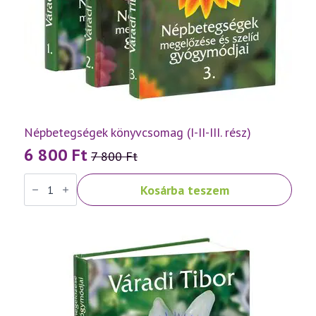
Népbetegségek könyvcsomag (I-II-III. rész)
6 800
Ft
7 800
Ft
Original
Current
Népbetegségek
price
price
Kosárba teszem
könyvcsomag
was:
is:
(I-
II-
7
6
III.
rész)
800 Ft.
800 Ft.
mennyiség