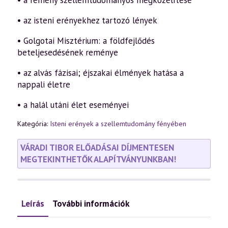
• a remény szellemtudományos megközelítése
• az isteni erényekhez tartozó lények
• Golgotai Misztérium: a földfejlődés
beteljesedésének reménye
• az alvás fázisai; éjszakai élmények hatása a
nappali életre
• a halál utáni élet eseményei
Kategória:
Isteni erények a szellemtudomány fényében
VÁRADI TIBOR ELŐADÁSAI DÍJMENTESEN
MEGTEKINTHETŐK ALAPÍTVÁNYUNKBAN!
Leírás
További információk