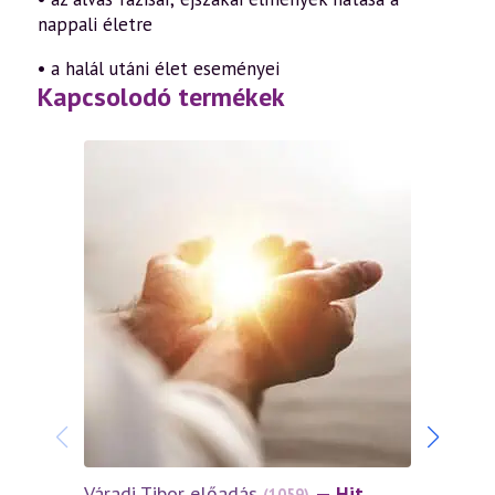
nappali életre
• a halál utáni élet eseményei
Kapcsolodó termékek
Váradi Tibor előadás
— Hit,
Várad
(1059)