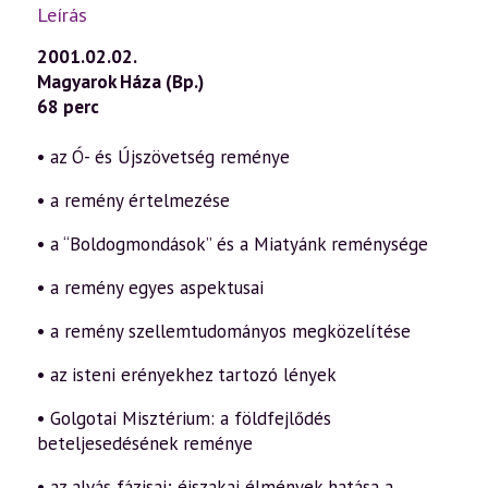
Leírás
2001.02.02.
Magyarok Háza (Bp.)
68 perc
• az Ó- és Újszövetség reménye
• a remény értelmezése
• a “Boldogmondások” és a Miatyánk reménysége
• a remény egyes aspektusai
• a remény szellemtudományos megközelítése
• az isteni erényekhez tartozó lények
• Golgotai Misztérium: a földfejlődés
beteljesedésének reménye
• az alvás fázisai; éjszakai élmények hatása a