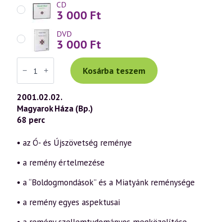
CD
3 000
Ft
DVD
3 000
Ft
Váradi
Tibor
Kosárba teszem
előadás
(183)
—
2001.02.02.
A
Magyarok Háza (Bp.)
„Névtelen
szellem”
68 perc
tanításai
az
isteni
• az Ó- és Újszövetség reménye
erényekről
2.
• a remény értelmezése
rész
–
Remény
• a “Boldogmondások” és a Miatyánk reménysége
(2001.02.02.)
mennyiség
• a remény egyes aspektusai