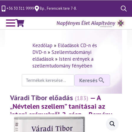
+36 30 311 9999
Bp., Ferenciek tere 7-8.
Search
for:
Kezdőlap
»
Előadások CD-n és
DVD-n
»
Szellemtudományi
előadások
»
Isteni erények a
szellemtudomány fényében
Keresés
Keresés
a
következőre:
Váradi Tibor előadás
— A
(183)
„Névtelen szellem” tanításai az
isteni erényekről 2. rész – Remény
(2001.02.02.)