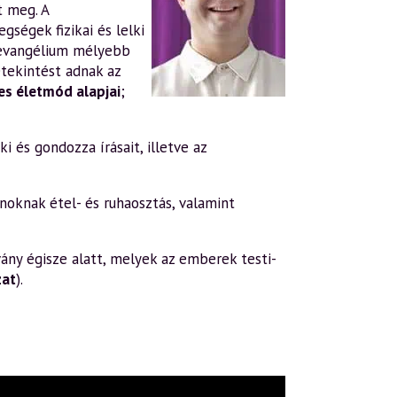
t meg. A
gségek fizikai és lelki
evangélium mélyebb
tekintést adnak az
s életmód alapjai
;
i és gondozza írásait, illetve az
oknak étel- és ruhaosztás, valamint
ány égisze alatt, melyek az emberek testi-
zat
).