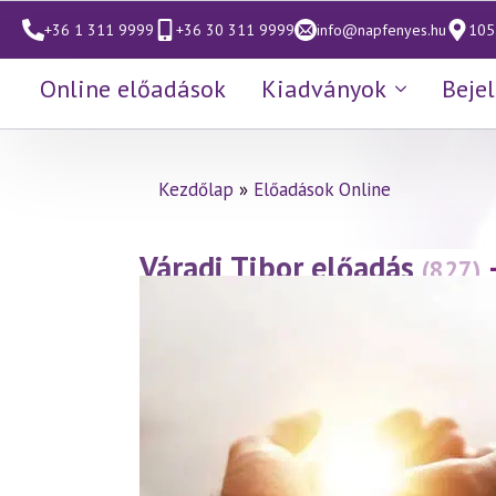
+36 1 311 9999
+36 30 311 9999
info@napfenyes.hu
1053
Online előadások
Kiadványok
Beje
Kezdőlap
»
Előadások Online
Váradi Tibor előadás
(827)
fényében
(2019.01.18.)