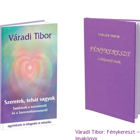
Váradi Tibor: Fénykereszt –
imakönyv