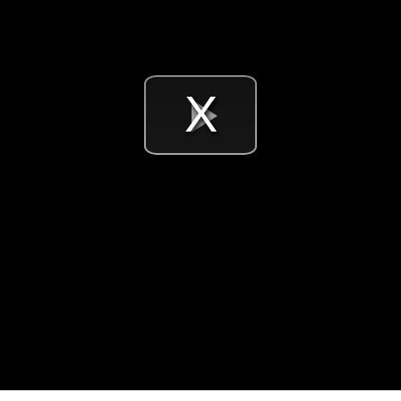
Videó
lejátsz