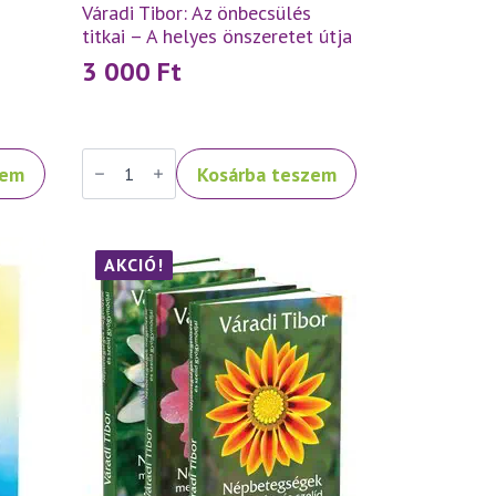
Váradi Tibor: Az önbecsülés
titkai – A helyes önszeretet útja
3 000
Ft
Váradi
zem
Kosárba teszem
Tibor:
Az
önbecsülés
titkai
–
A
AKCIÓ!
helyes
önszeretet
útja
mennyiség