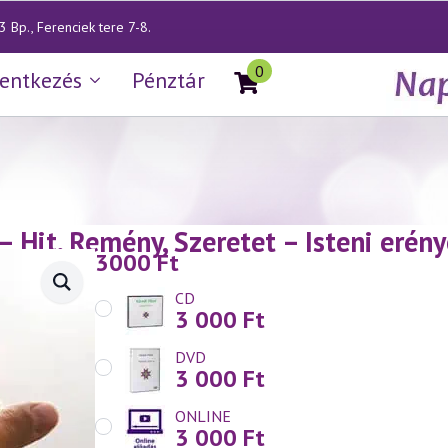
 Bp., Ferenciek tere 7-8.
0
lentkezés
Pénztár
— Hit, Remény, Szeretet – Isteni eré
3000
Ft
CD
3 000
Ft
DVD
3 000
Ft
ONLINE
3 000
Ft