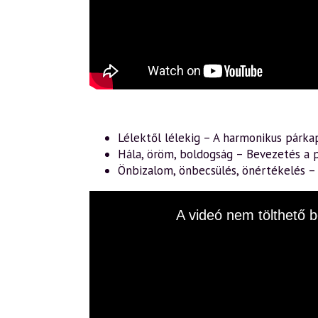
Lélektől lélekig – A harmonikus párka
Hála, öröm, boldogság – Bevezetés a p
Önbizalom, önbecsülés, önértékelés 
This
A videó nem tölthető b
is
a
modal
window.