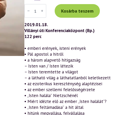
Váradi
Tibor
Kosárba teszem
előadás
(827)
—
2019.01.18.
Hit,
Villányi úti Konferenciaközpont (Bp.)
Remény,
Szeretet
122 perc
–
Isteni
erények
• emberi erények, isteni erények
a
• Pál apostol a hitről
szellemtudomány
fényében
• a három alapvető hitigazság
(2019.01.18.)
– Isten van / Isten létezik
mennyiség
– Isten teremtette a világot
– a látható világ a láthatatlanból keletkezett
• az ezoterikus kereszténység alaptézisei
• az ember szellemi felelősségérzete
• „Isten halála” Nietzschénél
• Miért idézte elő az ember „Isten halálát”?
• „Isten feltámadása” a hit által
• hitünk megvallása, felvállalása