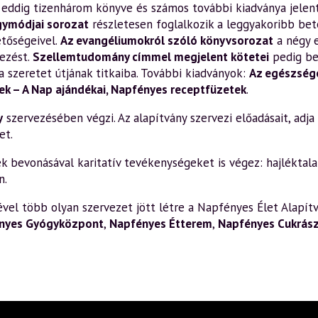
en eddig tizenhárom könyve és számos további kiadványa jelen
gymódjai sorozat
részletesen foglalkozik a leggyakoribb bete
etőségeivel.
Az evangéliumokról szóló könyvsorozat
a négy 
ezést.
Szellemtudomány címmel megjelent kötetei
pedig be
a szeretet útjának titkaiba. További kiadványok:
Az egészsége
k – A Nap ajándékai
,
Napfényes receptfüzetek
.
y
szervezésében végzi. Az alapítvány szervezi előadásait, adja k
et.
bevonásával karitatív tevékenységeket is végez: hajléktalan
n.
el több olyan szervezet jött létre a Napfényes Élet Alapítv
nyes Gyógyközpont
,
Napfényes Étterem
,
Napfényes Cukrás