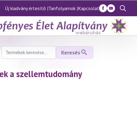
Új kiadvány értesítő |
Tanfolyamok |
Kapcsolat
Search
for:
Keresés
Keresés
a
következőre:
nyek a szellemtudomány