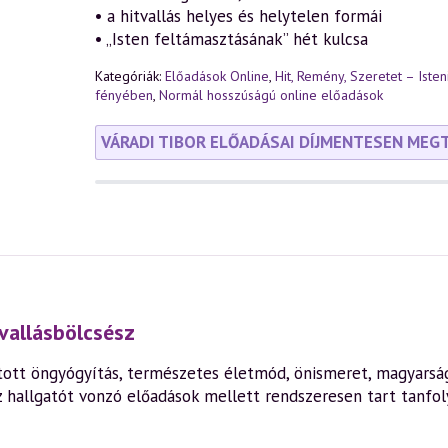
• a hitvallás helyes és helytelen formái
• „Isten feltámasztásának” hét kulcsa
Kategóriák:
Előadások Online
,
Hit, Remény, Szeretet – Iste
fényében
,
Normál hosszúságú online előadások
VÁRADI TIBOR ELŐADÁSAI DÍJMENTESEN MEG
vallásbölcsész
ott öngyógyítás, természetes életmód, önismeret, magyarság,
z hallgatót vonzó előadások mellett rendszeresen tart tanfo