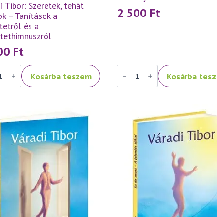
i Tibor: Szeretek, tehát
2 500
Ft
k – Tanítások a
tetről és a
etethimnuszról
500
Ft
Váradi
Kosárba teszem
Kosárba tes
Tibor:
ek,
Fénykereszt
–
k
imakönyv
mennyiség
ások
tetről
tethimnuszról
iség