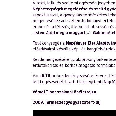
A testi, lelki és szellemi egészség jegyéb
Népbetegségek megelőzése és szelíd gyó
aspektusaival, a gyógyulás természetes leh
megértéséhez ad szellemtudományi értelm
ember és a létezés, illetve a bölcsesség és 
„Isten, áldd meg a magyart…”
;
Gabonaétele
Tevékenységét a
Napfényes Élet Alapítván
előadásairól készült kép- és hangfelvételek
Kezdeményezésére az alapítvány önkéntesek 
erdőtakarítás és kórházlátogatás formájába
Váradi Tibor kezdeményezésére és vezetésév
lelki egészségét hivatottak segíteni (
Napfé
Váradi Tibor szakmai önéletrajza
2009. Természetgyógyászatért-díj