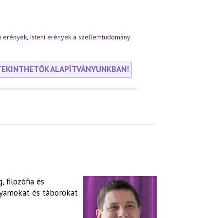
ni erények
,
Isteni erények a szellemtudomány
TEKINTHETŐK ALAPÍTVÁNYUNKBAN!
 filozófia és
lyamokat és táborokat