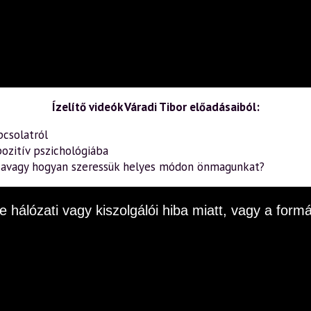
Ízelítő videók Váradi Tibor előadásaiból:
pcsolatról
ozitív pszichológiába
– avagy hogyan szeressük helyes módon önmagunkat?
e hálózati vagy kiszolgálói hiba miatt, vagy a fo