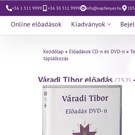
+36 1 311 9999
+36 30 311 9999
info@napfenyes.hu
1053
Online előadások
Kiadványok
Beje
Kezdőlap
»
Előadások CD-n és DVD-n
»
Te
táplálkozás
Váradi Tibor előadás
(252)
(2002.05.26.)