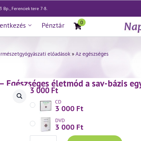
 Bp., Ferenciek tere 7-8.
0
lentkezés
Pénztár
rmészetgyógyászati előadások
»
Az egészséges
— Egészséges életmód a sav-bázis egy
3 000
Ft
CD
3 000
Ft
DVD
3 000
Ft
Váradi