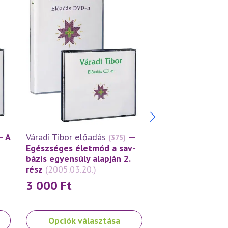
— A
Váradi Tibor előadás
—
Váradi Tibor előa
(375)
Egészséges életmód a sav-
Amit eszel, azzá 
bázis egyensúly alapján 2.
élelmiszeradalék
rész
(2005.03.20.)
szervezetre
(200
3 000
Ft
3 000
Ft
Ennek
Ennek
Opciók választása
Opciók vála
a
a