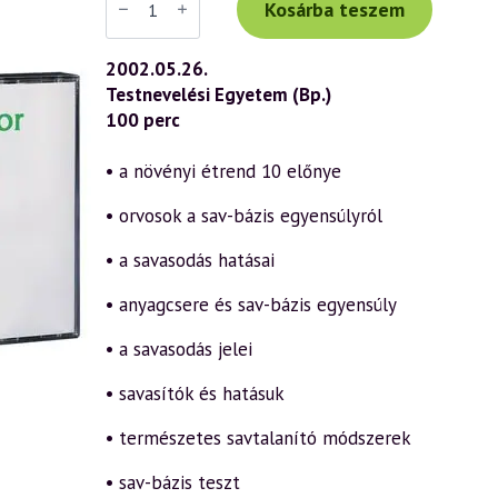
Tibor
Kosárba teszem
előadás
(252)
—
2002.05.26.
Egészséges
Testnevelési Egyetem (Bp.)
életmód
a
100 perc
sav-
bázis
egyensúly
• a növényi étrend 10 előnye
alapján
1.
• orvosok a sav-bázis egyensúlyról
rész
(2002.05.26.)
mennyiség
• a savasodás hatásai
• anyagcsere és sav-bázis egyensúly
• a savasodás jelei
• savasítók és hatásuk
• természetes savtalanító módszerek
• sav-bázis teszt