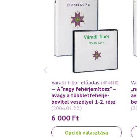
Váradi Tibor előadás
Vá
(404410)
— A “nagy fehérjemítosz” –
„n
avagy a többletfehérje-
av
bevitel veszélyei 1-2. rész
be
(2006.01.22.)
(2
6 000
Ft
Ennek
Opciók választása
a