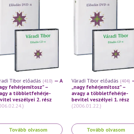
radi Tibor előadás
— A
Váradi Tibor előadás
(410)
(404)
agy fehérjemítosz” –
„nagy fehérjemítosz” –
agy a többletfehérje-
avagy a többletfehérje-
vitel veszélyei 2. rész
bevitel veszélyei 1. rész
006.02.24.)
(2006.01.22.)
Tovább olvasom
Tovább olvasom