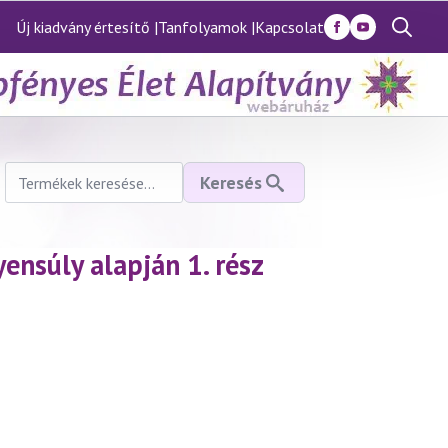
Új kiadvány értesítő |
Tanfolyamok |
Kapcsolat
Search
for:
Keresés
Keresés
a
következőre:
ensúly alapján 1. rész