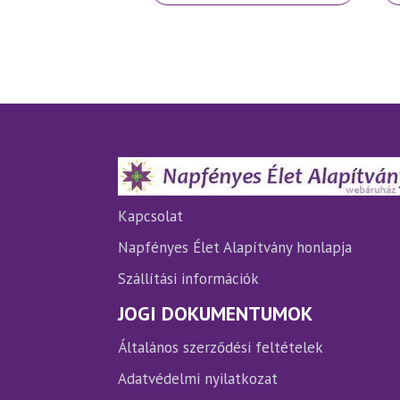
terméknek
több
variációja
van.
A
változatok
a
termékoldalon
választhatók
ki
Kapcsolat
Napfényes Élet Alapítvány honlapja
Szállítási információk
JOGI DOKUMENTUMOK
Általános szerződési feltételek
Adatvédelmi nyilatkozat