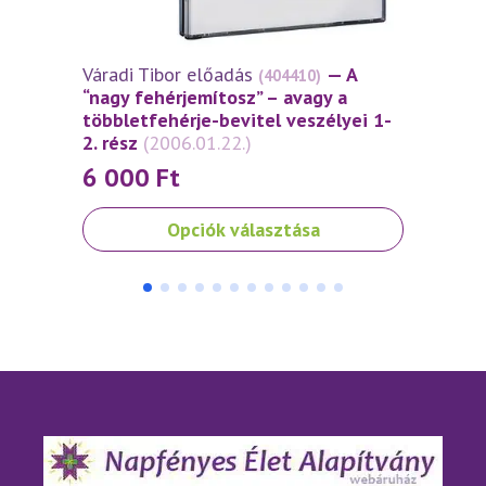
Váradi Tibor előadás
— A
Várad
(404410)
“nagy fehérjemítosz” – avagy a
fehér
többletfehérje-bevitel veszélyei 1-
többl
2. rész
(2006.01.22.)
rész
(
6 000
Ft
Ennek
Opciók választása
a
terméknek
több
variációja
van.
A
változatok
a
termékoldalon
választhatók