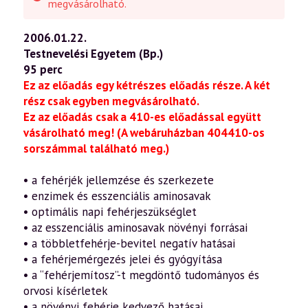
megvásárolható.
2006.01.22.
Testnevelési Egyetem (Bp.)
95 perc
Ez az előadás egy kétrészes előadás része. A két
rész csak egyben megvásárolható.
Ez az előadás csak a 410-es előadással együtt
vásárolható meg! (A webáruházban 404410-os
sorszámmal található meg.)
• a fehérjék jellemzése és szerkezete
• enzimek és esszenciális aminosavak
• optimális napi fehérjeszükséglet
• az esszenciális aminosavak növényi forrásai
• a többletfehérje-bevitel negatív hatásai
• a fehérjemérgezés jelei és gyógyítása
• a “fehérjemítosz”-t megdöntő tudományos és
orvosi kísérletek
• a növényi fehérje kedvező hatásai