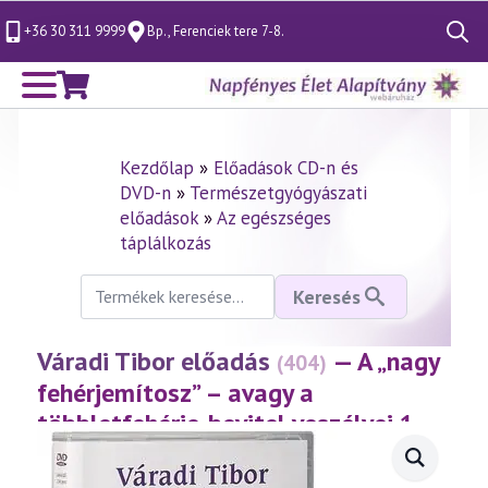
+36 30 311 9999
Bp., Ferenciek tere 7-8.
Search
for:
Kezdőlap
»
Előadások CD-n és
DVD-n
»
Természetgyógyászati
előadások
»
Az egészséges
táplálkozás
Keresés
Keresés
a
következőre:
Váradi Tibor előadás
— A „nagy
(404)
fehérjemítosz” – avagy a
többletfehérje-bevitel veszélyei 1.
rész
(2006.01.22.)