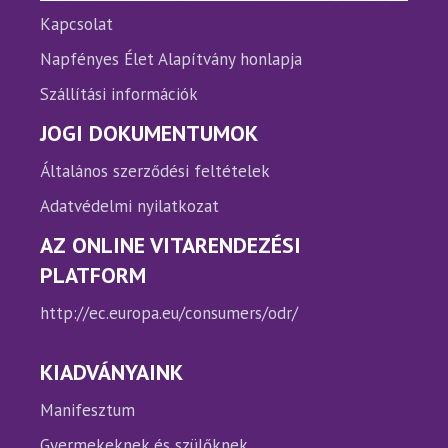
ki
Kapcsolat
Napfényes Élet Alapítvány honlapja
Szállítási információk
JOGI DOKUMENTUMOK
Általános szerződési feltételek
Adatvédelmi nyilatkozat
AZ ONLINE VITARENDEZÉSI
PLATFORM
http://ec.europa.eu/consumers/odr/
KIADVÁNYAINK
Manifesztum
Gyermekeknek és szülőknek