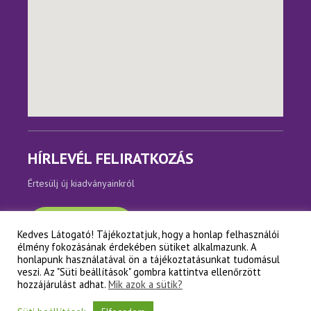
HÍRLEVÉL FELIRATKOZÁS
Értesülj új kiadványainkról
Feliratkozom
Kedves Látogató! Tájékoztatjuk, hogy a honlap felhasználói
élmény fokozásának érdekében sütiket alkalmazunk. A
honlapunk használatával ön a tájékoztatásunkat tudomásul
veszi. Az "Süti beállítások" gombra kattintva ellenőrzött
hozzájárulást adhat.
Mik azok a sütik?
Copyright © Napfényes Élet Alapítvány