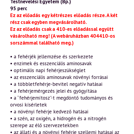
Testnevelési Egyetem (Bp.)
95 perc
Ez az előadás egy kétrészes előadás része. A két
rész csak egyben megvásárolható.
Ez az előadás csak a 410-es előadással együtt
vásárolható meg! (A webáruházban 404410-os
sorszámmal található meg.)
• a fehérjék jellemzése és szerkezete
• enzimek és esszenciális aminosavak
• optimális napi fehérjeszükséglet
• az esszenciális aminosavak növényi forrásai
• a többletfehérje-bevitel negatív hatásai
• a fehérjemérgezés jelei és gyógyítása
• a “fehérjemítosz”-t megdöntő tudományos és
orvosi kísérletek
• a növényi fehérje kedvező hatásai
• a szén, az oxigén, a hidrogén és a nitrogén
szerepe az élő szervezetekben
• az állati és a növényi fehérje szellemi hatásai az