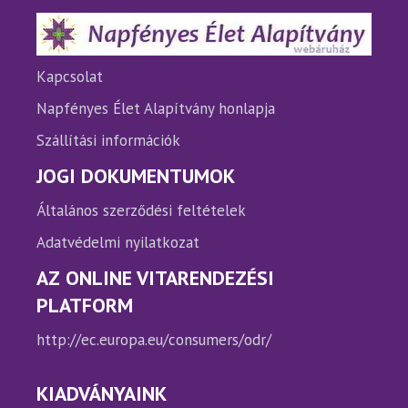
termékoldalon
termé
választhatók
válasz
ki
ki
Kapcsolat
Napfényes Élet Alapítvány honlapja
Szállítási információk
JOGI DOKUMENTUMOK
Általános szerződési feltételek
Adatvédelmi nyilatkozat
AZ ONLINE VITARENDEZÉSI
PLATFORM
http://ec.europa.eu/consumers/odr/
KIADVÁNYAINK