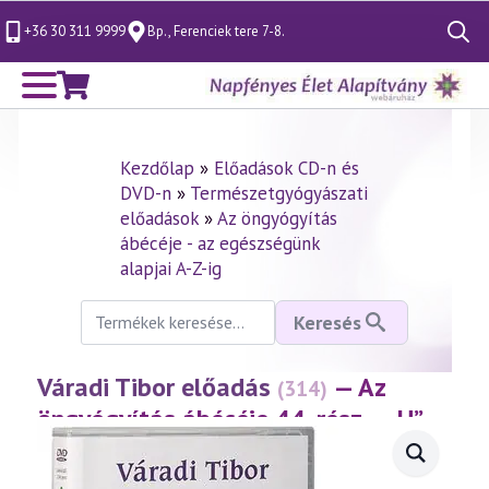
+36 30 311 9999
Bp., Ferenciek tere 7-8.
Search
for:
Kezdőlap
»
Előadások CD-n és
DVD-n
»
Természetgyógyászati
előadások
»
Az öngyógyítás
ábécéje - az egészségünk
alapjai A-Z-ig
Keresés
Keresés
a
következőre:
Váradi Tibor előadás
— Az
(314)
öngyógyítás ábécéje 44. rész – „H”
(2003.11.14.)