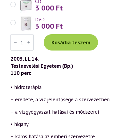
CD
3 000
Ft
DVD
3 000
Ft
Váradi
Tibor
Kosárba teszem
előadás
(314)
—
2003.11.14.
Az
Testnevelési Egyetem (Bp.)
öngyógyítás
ábécéje
110 perc
44.
rész
–
• hidroterápia
„H”
(2003.11.14.)
– eredete, a víz jelentősége a szervezetben
mennyiség
– a vízgyógyászat hatásai és módszerei
• higany
– káros hatása az emberi szervezetre