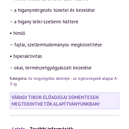
– a higanymérgezés tünetei és kezelése
– a higany lelki-szellemi háttere
• himlő
– fajtái, szellemtudományos megközelítése
• hiperaktivitás
– okai, természetgyógyászati kezelése
Kategória:
Az öngyógyítás ábécéje - az egészségünk alapjai A-
Z-ig
VÁRADI TIBOR ELŐADÁSAI DÍJMENTESEN
MEGTEKINTHETŐK ALAPÍTVÁNYUNKBAN!