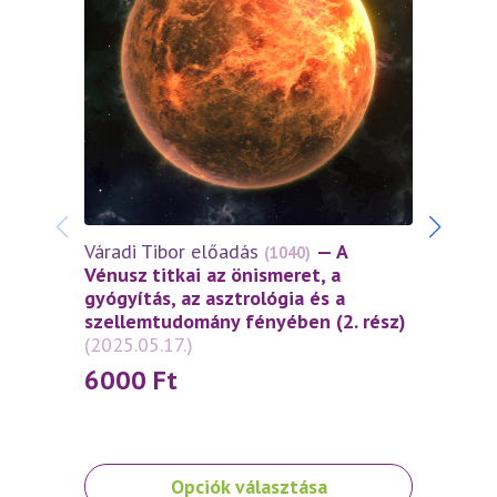
Váradi Tibor előadás
— A
Várad
(1040)
Vénusz titkai az önismeret, a
Vénus
gyógyítás, az asztrológia és a
gyógy
szellemtudomány fényében (2. rész)
szel
(2025.05.17.)
(2025
6000
Ft
60
Ennek
Ennek
Opciók választása