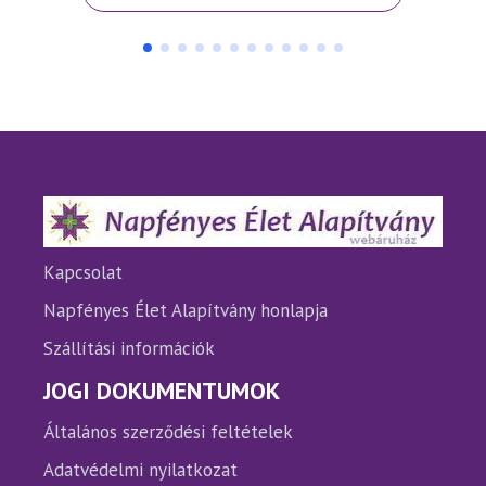
a
a
terméknek
termé
több
több
variációja
variáci
van.
van.
A
A
változatok
változ
a
a
termékoldalon
termé
választhatók
válasz
ki
ki
Kapcsolat
Napfényes Élet Alapítvány honlapja
Szállítási információk
JOGI DOKUMENTUMOK
Általános szerződési feltételek
Adatvédelmi nyilatkozat