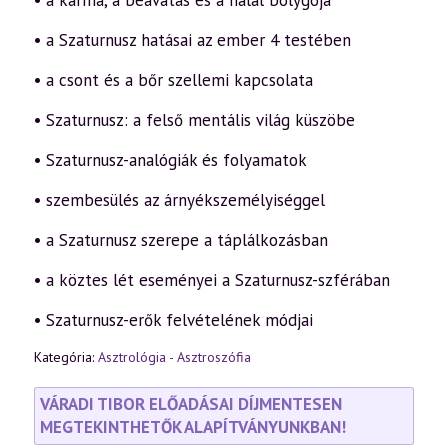
• a karma, a beavatás és a halál bolygója
• a Szaturnusz hatásai az ember 4 testében
• a csont és a bőr szellemi kapcsolata
• Szaturnusz: a felső mentális világ küszöbe
• Szaturnusz-analógiák és folyamatok
• szembesülés az árnyékszemélyiséggel
• a Szaturnusz szerepe a táplálkozásban
• a köztes lét eseményei a Szaturnusz-szférában
• Szaturnusz-erők felvételének módjai
Kategória:
Asztrológia - Asztroszófia
VÁRADI TIBOR ELŐADÁSAI DÍJMENTESEN
MEGTEKINTHETŐK ALAPÍTVÁNYUNKBAN!