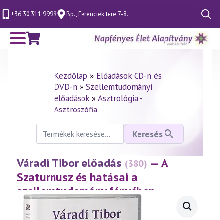
+36 30 311 9999
Bp., Ferenciek tere 7-8.
Search
for:
Kezdőlap
»
Előadások CD-n és
DVD-n
»
Szellemtudományi
előadások
»
Asztrológia -
Asztroszófia
Keresés
Keresés
a
következőre:
Váradi Tibor előadás
— A
(380)
Szaturnusz és hatásai a
szellemtudomány fényében
(2005.04.24.)