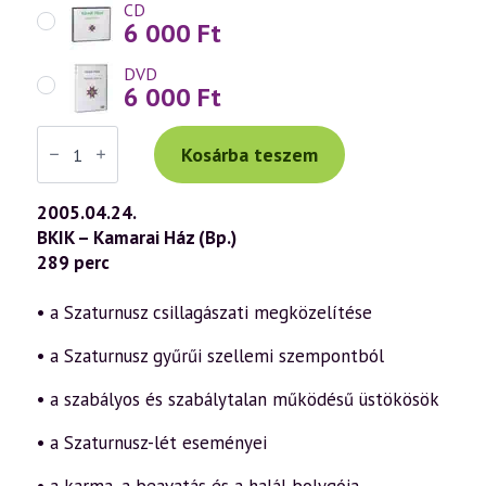
CD
6 000
Ft
DVD
6 000
Ft
Váradi
Tibor
Kosárba teszem
előadás
(380)
—
2005.04.24.
A
BKIK – Kamarai Ház (Bp.)
Szaturnusz
és
289 perc
hatásai
a
szellemtudomány
• a Szaturnusz csillagászati megközelítése
fényében
(2005.04.24.)
• a Szaturnusz gyűrűi szellemi szempontból
mennyiség
• a szabályos és szabálytalan működésű üstökösök
• a Szaturnusz-lét eseményei