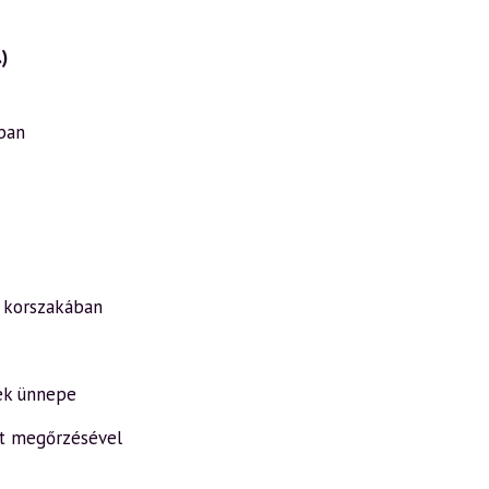
)
ban
y korszakában
ek ünnepe
at megőrzésével