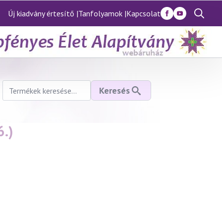
Új kiadvány értesítő |
Tanfolyamok |
Kapcsolat
Search
for:
Keresés
Keresés
a
következőre:
6.)