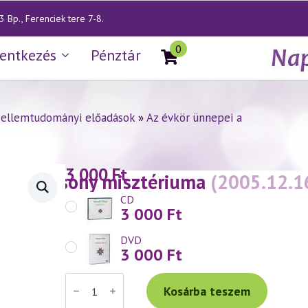
 Bp., Ferenciek tere 7-8.
0
lentkezés
Pénztár
zellemtudományi előadások
»
Az évkör ünnepei a
3 000
Ft
— Karácsony misztériuma
(2005.12.1
CD
3 000
Ft
DVD
3 000
Ft
Váradi
Tibor
Kosárba teszem
előadás