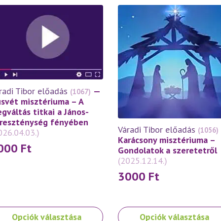
radi Tibor előadás
—
(1067)
svét misztériuma – A
gváltás titkai a János-
reszténység fényében
Váradi Tibor előadás
(1056)
026.04.03.)
Karácsony misztériuma –
000
Ft
Gondolatok a szeretetről
(2025.12.14.)
3000
Ft
nek
Ennek
Opciók választása
Opciók választása