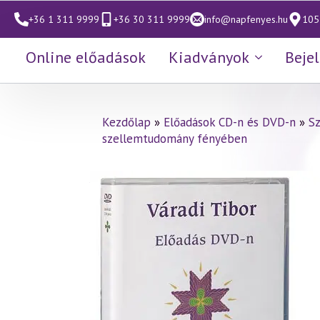
+36 1 311 9999
+36 30 311 9999
info@napfenyes.hu
1053
Online előadások
Kiadványok
Beje
Kezdőlap
»
Előadások CD-n és DVD-n
»
S
szellemtudomány fényében
Váradi Tibor előadás
(401)