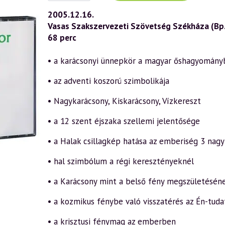
(401)
—
2005.12.16.
Karácsony
Vasas Szakszervezeti Szövetség Székháza (Bp.
misztériuma
(2005.12.16.)
68 perc
mennyiség
• a karácsonyi ünnepkör a magyar őshagyomány
• az adventi koszorú szimbolikája
• Nagykarácsony, Kiskarácsony, Vízkereszt
• a 12 szent éjszaka szellemi jelentősége
• a Halak csillagkép hatása az emberiség 3 nag
• hal szimbólum a régi keresztényeknél
• a Karácsony mint a belső fény megszületésén
• a kozmikus fénybe való visszatérés az Én-tud
• a krisztusi fénymag az emberben