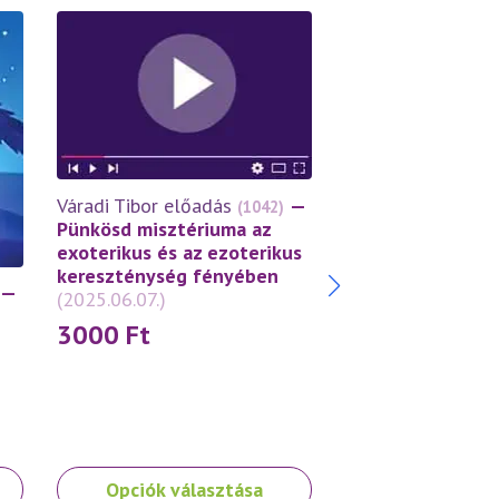
Váradi Tibor előa
Váradi Tibor előadás
—
(1042)
A Mennybemenet
Pünkösd misztériuma az
misztériuma az e
exoterikus és az ezoterikus
kereszténység f
kereszténység fényében
—
(2025.05.29.)
(2025.06.07.)
3000
Ft
3000
Ft
Ennek
Ennek
Opciók választása
Opciók vála