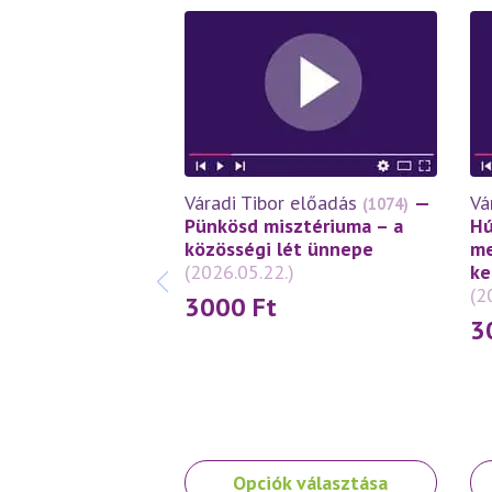
Váradi Tibor előadás
—
Vá
(1074)
Pünkösd misztériuma – a
Hú
közösségi lét ünnepe
me
(2026.05.22.)
ke
(2
3000
Ft
3
Ennek
En
Opciók választása