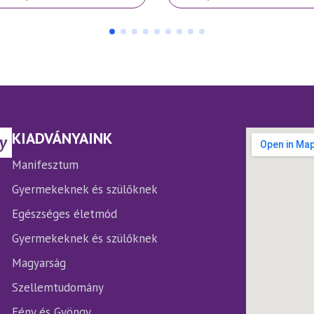
a
rméknek
terméknek
bb
több
iációja
variációja
.
van.
A
ltozatok
változatok
a
rmékoldalon
termékoldalon
KIADVÁNYAINK
laszthatók
választhatók
ki
Manifesztum
Gyermekeknek és szülőknek
Egészséges életmód
Gyermekeknek és szülőknek
Magyarság
Szellemtudomány
Fény és Gyöngy