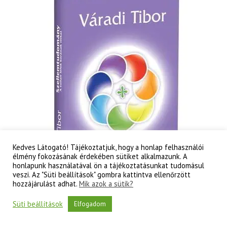
és
a
létezés
titkai
mennyiség
Kedves Látogató! Tájékoztatjuk, hogy a honlap felhasználói
élmény fokozásának érdekében sütiket alkalmazunk. A
honlapunk használatával ön a tájékoztatásunkat tudomásul
veszi. Az "Süti beállítások" gombra kattintva ellenőrzött
hozzájárulást adhat.
Mik azok a sütik?
Süti beállítások
Elfogadom