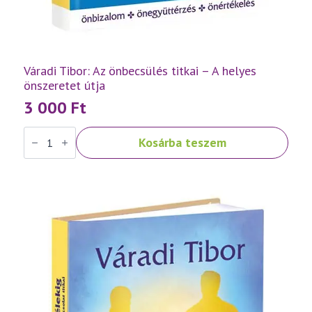
Váradi Tibor: Az önbecsülés titkai – A helyes
önszeretet útja
3 000
Ft
Váradi
Kosárba teszem
Tibor:
Az
önbecsülés
titkai
–
A
helyes
önszeretet
útja
mennyiség