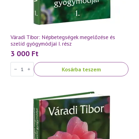
Váradi Tibor: Népbetegségek megelőzése és
szelíd gyógymódjai I. rész
3 000
Ft
Váradi
Kosárba teszem
Tibor:
Népbetegségek
megelőzése
és
szelíd
gyógymódjai
I.
rész
mennyiség