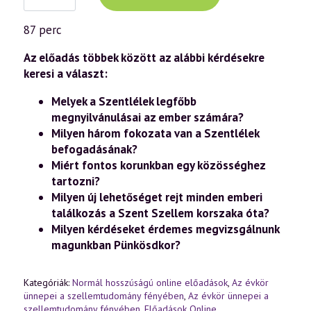
előadás
(1010)
—
87 perc
Pünkösd
misztériuma
–
Az előadás többek között az alábbi kérdésekre
a
keresi a választ:
közösségi
lét
Melyek a Szentlélek legfőbb
titkai
(2024.05.15.)
megnyilvánulásai az ember számára?
mennyiség
Milyen három fokozata van a Szentlélek
befogadásának?
Miért fontos korunkban egy közösséghez
tartozni?
Milyen új lehetőséget rejt minden emberi
találkozás a Szent Szellem korszaka óta?
Milyen kérdéseket érdemes megvizsgálnunk
magunkban Pünkösdkor?
Kategóriák:
Normál hosszúságú online előadások
,
Az évkör
ünnepei a szellemtudomány fényében
,
Az évkör ünnepei a
szellemtudomány fényében
,
Előadások Online