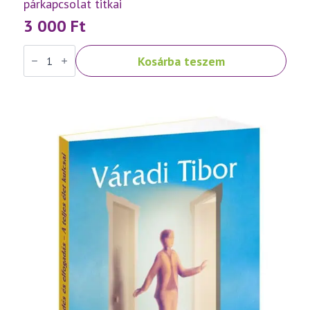
párkapcsolat titkai
3 000
Ft
Váradi
Kosárba teszem
Tibor:
Lélektől
lélekig
–
A
harmonikus
párkapcsolat
titkai
mennyiség