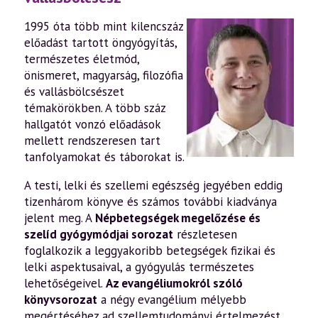
1995 óta több mint kilencszáz
előadást tartott öngyógyítás,
természetes életmód,
önismeret, magyarság, filozófia
és vallásbölcsészet
témakörökben. A több száz
hallgatót vonzó előadások
mellett rendszeresen tart
tanfolyamokat és táborokat is.
A testi, lelki és szellemi egészség jegyében eddig
tizenhárom könyve és számos további kiadványa
jelent meg. A
Népbetegségek megelőzése és
szelíd gyógymódjai sorozat
részletesen
foglalkozik a leggyakoribb betegségek fizikai és
lelki aspektusaival, a gyógyulás természetes
lehetőségeivel.
Az evangéliumokról szóló
könyvsorozat
a négy evangélium mélyebb
megértéséhez ad szellemtudományi értelmezést.