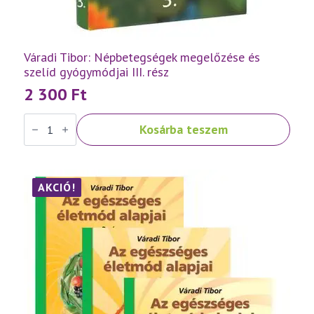
Váradi Tibor: Népbetegségek megelőzése és
szelíd gyógymódjai III. rész
2 300
Ft
Váradi
Kosárba teszem
Tibor:
Népbetegségek
megelőzése
és
szelíd
gyógymódjai
AKCIÓ!
III.
rész
mennyiség