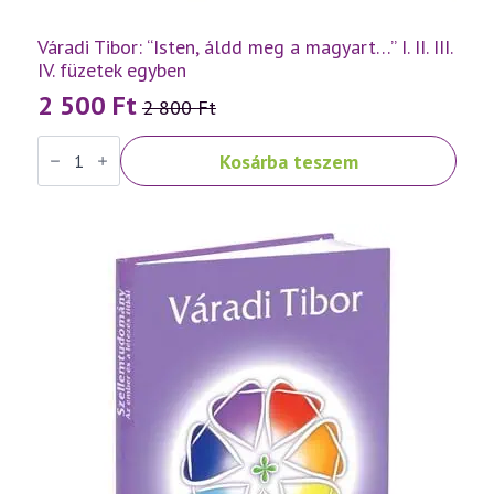
Váradi Tibor: “Isten, áldd meg a magyart…” I. II. III.
IV. füzetek egyben
2 500
Ft
2 800
Ft
Original
Current
Váradi
price
price
Kosárba teszem
Tibor:
was:
is:
"Isten,
áldd
2
2
meg
a
800 Ft.
500 Ft.
magyart..."
I.
II.
III.
IV.
füzetek
egyben
mennyiség