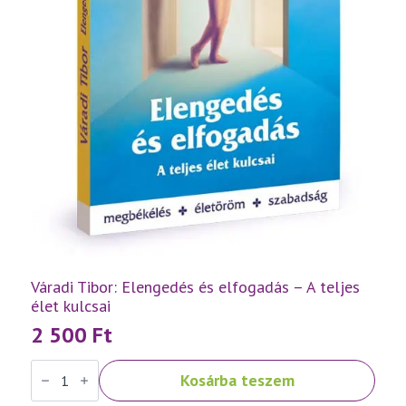
Váradi Tibor: Elengedés és elfogadás – A teljes
élet kulcsai
2 500
Ft
Váradi
Kosárba teszem
Tibor:
Elengedés