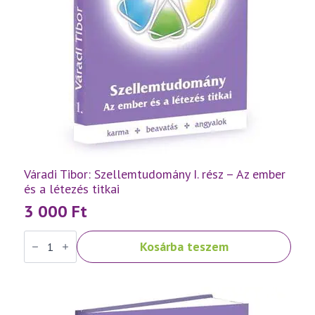
Váradi Tibor: Szellemtudomány I. rész – Az ember
és a létezés titkai
3 000
Ft
Váradi
Kosárba teszem
Tibor:
Szellemtudomány
I.
rész
-
Az
ember