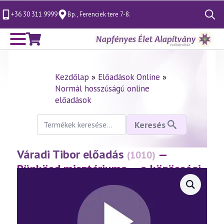
+36 30 311 9999
Bp., Ferenciek tere 7-8.
Search
for:
Kezdőlap
»
Előadások Online
»
Normál hosszúságú online
előadások
Keresés
Keresés
a
következőre:
Váradi Tibor előadás
—
(1010)
Pünkösd misztériuma – a közösségi
lét titkai
(2024.05.15.)