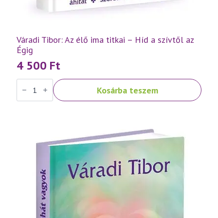
Váradi Tibor: Az élő ima titkai – Híd a szívtől az
Égig
4 500
Ft
Váradi
Kosárba teszem
Tibor:
Az
élő
ima
titkai
–
Híd
a
szívtől
az
Égig
mennyiség