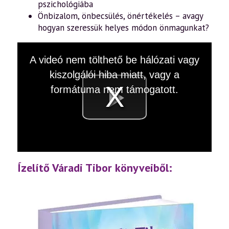
pszichológiába
Önbizalom, önbecsülés, önértékelés – avagy
hogyan szeressük helyes módon önmagunkat?
This
A videó nem tölthető be hálózati vagy
is
a
kiszolgálói hiba miatt, vagy a
modal
window.
formátuma nem támogatott.
Videó
lejátsz
Ízelítő Váradi Tibor könyveiből: