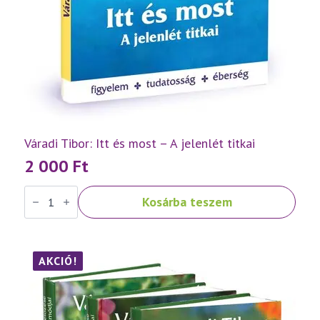
Váradi Tibor: Itt és most – A jelenlét titkai
2 000
Ft
Váradi
Kosárba teszem
Tibor:
Itt
és
most
–
A
AKCIÓ!
jelenlét
titkai
mennyiség