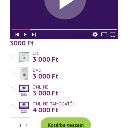
3000
Ft
CD
3 000
Ft
DVD
3 000
Ft
ONLINE
3 000
Ft
ONLINE TÁMOGATÓI
4 000
Ft
Váradi
Tibor
Kosárba teszem