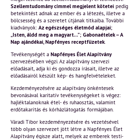
Szellemtudomány címmel megjelent kötetei
pedig
betekintést adnak az ember és a létezés, illetve a
bölcsesség és a szeretet útjának titkaiba. További
kiadványok:
Az egészséges életmód alapjai
;
„Isten, áldd meg a magyart…”
;
Gabonaételek – A
Nap ajándékai
,
Napfényes receptfüzetek
.
Tevékenységét a
Napfényes Élet Alapítvány
szervezésében végzi. Az alapítvány szervezi
előadásait, adja ki és gondozza írásait, illetve az
előadásairól készült kép- és hangfelvételeket.
Kezdeményezésére az alapítvány önkéntesek
bevonásával karitatív tevékenységeket is végez:
hajléktalanoknak étel- és ruhaosztás, valamint
erdőtakarítás és kórházlátogatás formájában.
Váradi Tibor kezdeményezésére és vezetésével
több olyan szervezet jött létre a Napfényes Élet
Alapítvány égisze alatt, melyek az emberek testi-