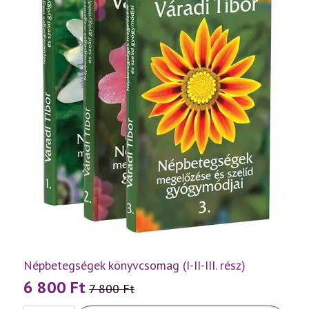
Népbetegségek könyvcsomag (I-II-III. rész)
6 800
Ft
7 800
Ft
Original
Current