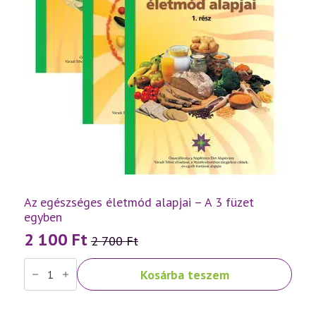
Az egészséges életmód alapjai – A 3 füzet
egyben
2 100
Ft
2 700
Ft
Original
Current
Az
price
price
Kosárba teszem
egészséges
was:
is:
életmód
alapjai
2
2
-