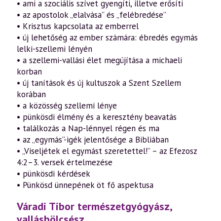
• ami a szociális szívet gyengíti, illetve erősíti
• az apostolok „elalvása” és „felébredése”
• Krisztus kapcsolata az emberrel
• új lehetőség az ember számára: ébredés egymás
lelki-szellemi lényén
• a szellemi-vallási élet megújítása a michaeli
korban
• új tanítások és új kultuszok a Szent Szellem
korában
• a közösség szellemi lénye
• pünkösdi élmény és a keresztény beavatás
• találkozás a Nap-lénnyel régen és ma
• az „egymás”-igék jelentősége a Bibliában
• „Viseljétek el egymást szeretettel!” – az Efezosz
4:2–3. versek értelmezése
• pünkösdi kérdések
• Pünkösd ünnepének öt fő aspektusa
Váradi Tibor természetgyógyász,
vallásbölcsész