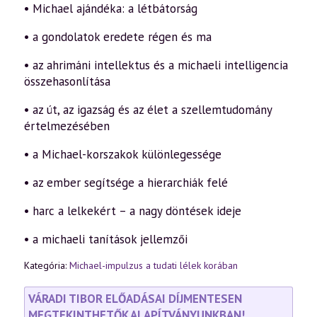
• Michael ajándéka: a létbátorság
• a gondolatok eredete régen és ma
• az ahrimáni intellektus és a michaeli intelligencia
összehasonlítása
• az út, az igazság és az élet a szellemtudomány
értelmezésében
• a Michael-korszakok különlegessége
• az ember segítsége a hierarchiák felé
• harc a lelkekért – a nagy döntések ideje
• a michaeli tanítások jellemzői
Kategória:
Michael-impulzus a tudati lélek korában
VÁRADI TIBOR ELŐADÁSAI DÍJMENTESEN
MEGTEKINTHETŐK ALAPÍTVÁNYUNKBAN!