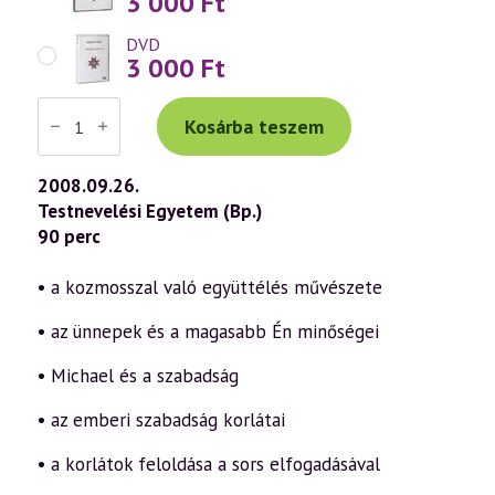
3 000
Ft
DVD
3 000
Ft
Váradi
Tibor
Kosárba teszem
előadás
(492)
—
2008.09.26.
Michael-
Testnevelési Egyetem (Bp.)
impulzus
a
90 perc
tudati
lélek
korában
• a kozmosszal való együttélés művészete
12.
rész
• az ünnepek és a magasabb Én minőségei
(2008.09.26.)
mennyiség
• Michael és a szabadság
• az emberi szabadság korlátai
• a korlátok feloldása a sors elfogadásával