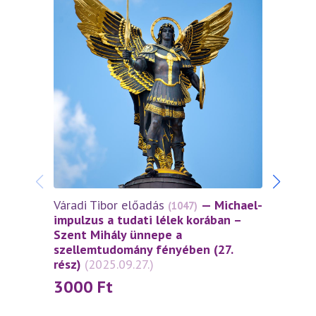
Váradi Tibor előadás
— Michael-
Várad
(1047)
impulzus a tudati lélek korában –
impul
Szent Mihály ünnepe a
Szent
szellemtudomány fényében (27.
szell
rész)
(2025.09.27.)
rész)
3000
Ft
30