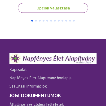
Ennek
Ennek
Opciók választása
a
a
terméknek
termé
több
több
variációja
variáci
van.
van.
A
A
változatok
változ
a
a
termékoldalon
termé
választhatók
válasz
ki
ki
Kapcsolat
Napfényes Élet Alapítvány honlapja
Szállítási információk
JOGI DOKUMENTUMOK
Általános szerződési feltételek