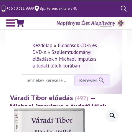
+36 30 311 9999
Bp., Ferenciek tere 7-8.
Search
for:
Kezdőlap
»
Előadások CD-n és
DVD-n
»
Szellemtudományi
előadások
»
Michael-impulzus
a tudati lélek korában
Keresés
Keresés
a
következőre:
Váradi Tibor előadás
—
(492)
Michael-impulzus a tudati lélek
korában 12. rész
(2008.09.26.)