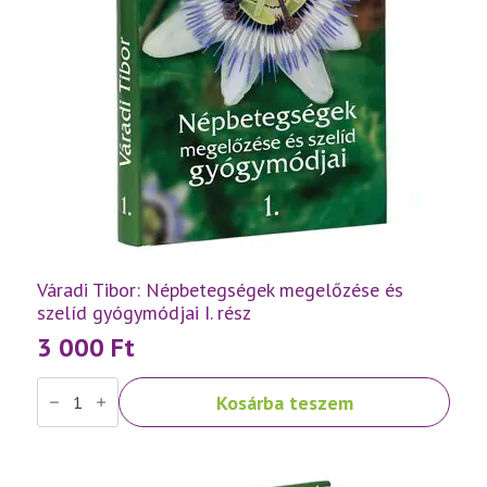
Váradi Tibor: Népbetegségek megelőzése és
szelíd gyógymódjai I. rész
3 000
Ft
Váradi
Kosárba teszem
Tibor:
Népbetegségek
megelőzése
és
szelíd