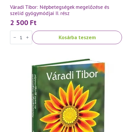
Váradi Tibor: Népbetegségek megelőzése és
szelíd gyógymódjai II. rész
2 500
Ft
Váradi
Kosárba teszem
Tibor:
Népbetegségek
megelőzése
és
szelíd
gyógymódjai
II.
rész
mennyiség