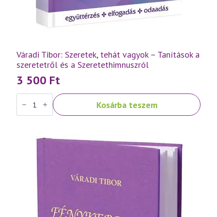
Váradi Tibor: Szeretek, tehát vagyok – Tanítások a
szeretetről és a Szeretethimnuszról
3 500
Ft
Váradi
Kosárba teszem
Tibor:
Szeretek,
tehát
vagyok
–
Tanítások
a
szeretetről
és
a
Szeretethimnuszról
mennyiség