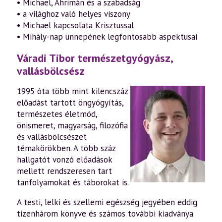
• Michael, Ahrimán és a szabadság
• a világhoz való helyes viszony
• Michael kapcsolata Krisztussal
• Mihály-nap ünnepének legfontosabb aspektusai
Váradi Tibor természetgyógyász,
vallásbölcsész
1995 óta több mint kilencszáz
előadást tartott öngyógyítás,
természetes életmód,
önismeret, magyarság, filozófia
és vallásbölcsészet
témakörökben. A több száz
hallgatót vonzó előadások
mellett rendszeresen tart
tanfolyamokat és táborokat is.
A testi, lelki és szellemi egészség jegyében eddig
tizenhárom könyve és számos további kiadványa