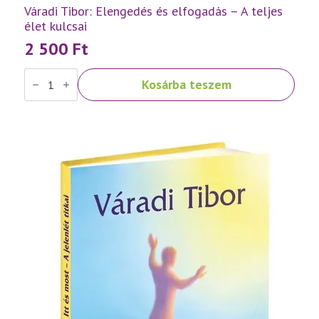
Váradi Tibor: Elengedés és elfogadás – A teljes
élet kulcsai
2 500
Ft
Váradi
Kosárba teszem
Tibor:
Elengedés
és
elfogadás
–
A
teljes
élet
kulcsai
mennyiség