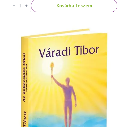
Váradi
Kosárba teszem
Tibor:
Fénykereszt
–
imakönyv
mennyiség