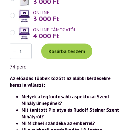
3 000
Ft
ONLINE
3 000
Ft
ONLINE TÁMOGATÓI
4 000
Ft
Váradi
Tibor
Kosárba teszem
előadás
(1016)
—
74 perc
Michael-
impulzus
a
Az előadás többek között az alábbi kérdésekre
tudati
keresi a választ:
lélek
korában
Melyek a legfontosabb aspektusai Szent
–
Szent
Mihály ünnepének?
Mihály
Mit tanított Pio atya és Rudolf Steiner Szent
ünnepe
a
Mihályról?
szellemtudomány
Mi Michael szándéka az emberrel?
fényében
(26.