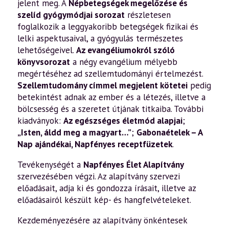
jelent meg. A
Népbetegségek megelőzése és
szelíd gyógymódjai sorozat
részletesen
foglalkozik a leggyakoribb betegségek fizikai és
lelki aspektusaival, a gyógyulás természetes
lehetőségeivel.
Az evangéliumokról szóló
könyvsorozat
a négy evangélium mélyebb
megértéséhez ad szellemtudományi értelmezést.
Szellemtudomány címmel megjelent kötetei
pedig
betekintést adnak az ember és a létezés, illetve a
bölcsesség és a szeretet útjának titkaiba. További
kiadványok:
Az egészséges életmód alapjai
;
„Isten, áldd meg a magyart…”
;
Gabonaételek – A
Nap ajándékai
,
Napfényes receptfüzetek
.
Tevékenységét a
Napfényes Élet Alapítvány
szervezésében végzi. Az alapítvány szervezi
előadásait, adja ki és gondozza írásait, illetve az
előadásairól készült kép- és hangfelvételeket.
Kezdeményezésére az alapítvány önkéntesek