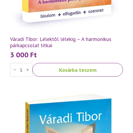
Váradi Tibor: Lélektől lélekig – A harmonikus
párkapcsolat titkai
3 000
Ft
Váradi
Kosárba teszem
Tibor:
Lélektől
lélekig
–
A
harmonikus
párkapcsolat
titkai
mennyiség