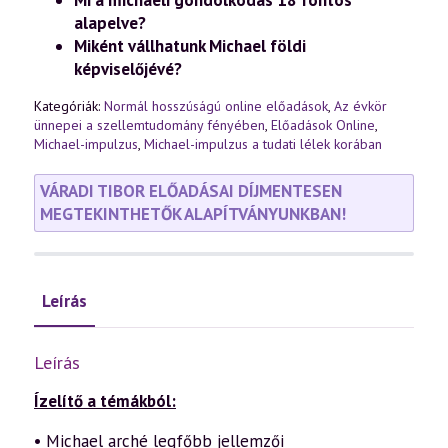
Mi a michaeli gondolkodás 18 fontos
rész)
alapelve?
(2024.09.27.)
mennyiség
Miként vállhatunk Michael földi
képviselőjévé?
Kategóriák:
Normál hosszúságú online előadások
,
Az évkör
ünnepei a szellemtudomány fényében
,
Előadások Online
,
Michael-impulzus
,
Michael-impulzus a tudati lélek korában
VÁRADI TIBOR ELŐADÁSAI DÍJMENTESEN
MEGTEKINTHETŐK ALAPÍTVÁNYUNKBAN!
Leírás
Leírás
Ízelítő a témákból:
• Michael arché legfőbb jellemzői