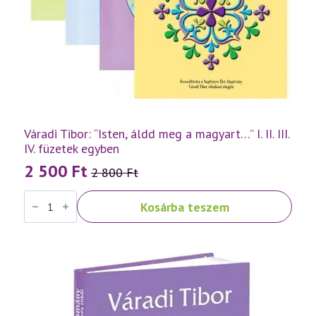
Váradi Tibor: “Isten, áldd meg a magyart…” I. II. III.
IV. füzetek egyben
2 500
Ft
2 800
Ft
Original
Current
Váradi
price
price
Kosárba teszem
Tibor:
was:
is:
"Isten,
áldd
2
2
meg
a
800 Ft.
500 Ft.
magyart..."
I.
II.
III.
IV.