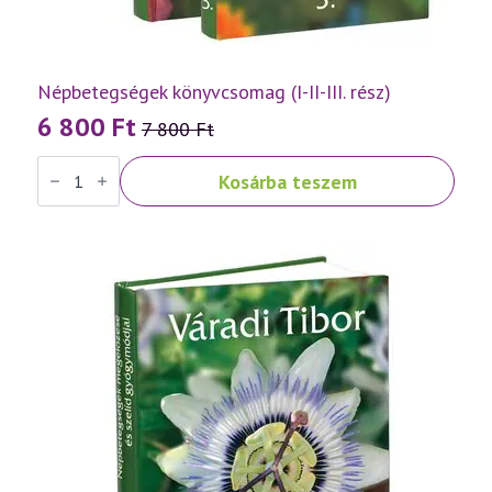
Népbetegségek könyvcsomag (I-II-III. rész)
6 800
Ft
7 800
Ft
Original
Current
Népbetegségek
price
price
Kosárba teszem
könyvcsomag
was:
is:
(I-
II-
7
6
III.
rész)
800 Ft.
800 Ft.
mennyiség