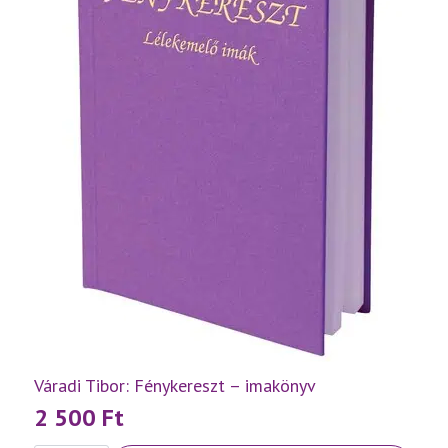
Váradi Tibor: Fénykereszt – imakönyv
2 500
Ft