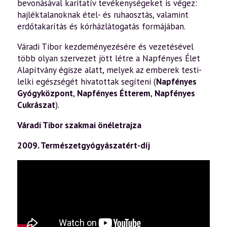
bevonásával karitatív tevékenységeket is végez:
hajléktalanoknak étel- és ruhaosztás, valamint
erdőtakarítás és kórházlátogatás formájában.
Váradi Tibor kezdeményezésére és vezetésével
több olyan szervezet jött létre a Napfényes Élet
Alapítvány égisze alatt, melyek az emberek testi-
lelki egészségét hivatottak segíteni (
Napfényes
Gyógyközpont
,
Napfényes Étterem
,
Napfényes
Cukrászat
).
Váradi Tibor szakmai önéletrajza
2009. Természetgyógyászatért-díj