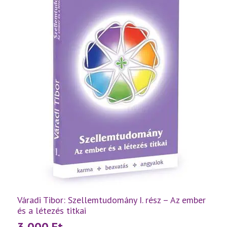
füzetek
egyben
mennyiség
Váradi Tibor: Szellemtudomány I. rész – Az ember
és a létezés titkai
3 000
Ft