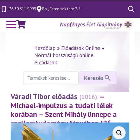
+36 30 311 9999
Bp., Ferenciek tere 7-8.
Search
for:
Kezdőlap
»
Előadások Online
»
Normál hosszúságú online
előadások
Keresés
Keresés
a
következőre:
Váradi Tibor előadás
—
(1016)
Michael-impulzus a tudati lélek
korában – Szent Mihály ünnepe a
szellemtudomány fényében (26.
rész)
(2024.09.27.)