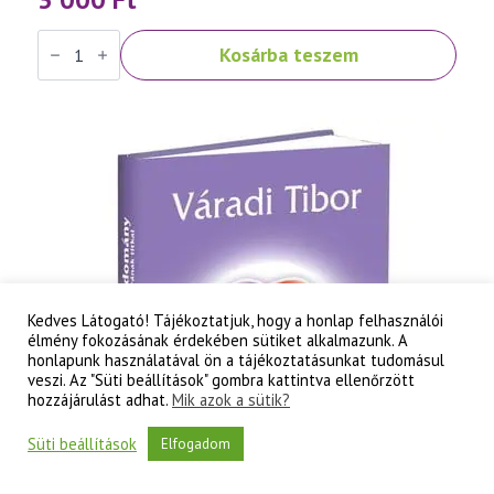
Váradi
Kosárba teszem
Tibor:
Szellemtudomány
I.
rész
-
Az
ember
és
a
létezés
titkai
mennyiség
Kedves Látogató! Tájékoztatjuk, hogy a honlap felhasználói
élmény fokozásának érdekében sütiket alkalmazunk. A
honlapunk használatával ön a tájékoztatásunkat tudomásul
veszi. Az "Süti beállítások" gombra kattintva ellenőrzött
hozzájárulást adhat.
Mik azok a sütik?
Süti beállítások
Elfogadom