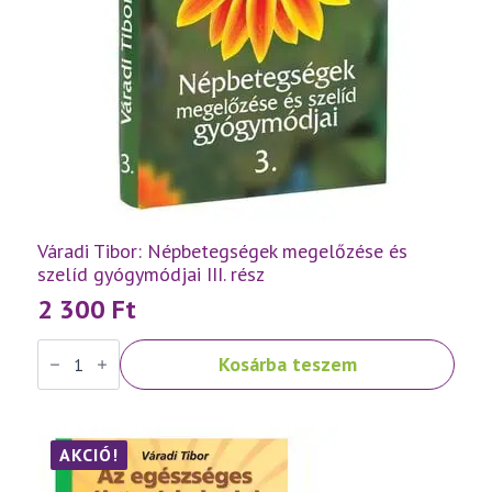
Váradi Tibor: Népbetegségek megelőzése és
szelíd gyógymódjai III. rész
2 300
Ft
Váradi
Kosárba teszem
Tibor:
Népbetegségek
megelőzése
és
szelíd
gyógymódjai
AKCIÓ!
III.
rész