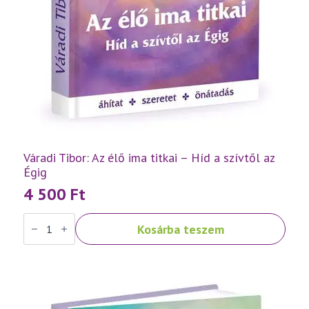
Váradi Tibor: Az élő ima titkai – Híd a szívtől az
Égig
4 500
Ft
Váradi
Kosárba teszem
Tibor:
Az
élő
ima
titkai
–
Híd
a