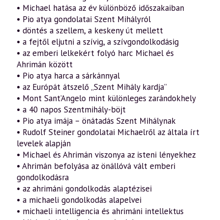
• Michael hatása az év különböző időszakaiban
• Pio atya gondolatai Szent Mihályról
• döntés a szellem, a keskeny út mellett
• a fejtől eljutni a szívig, a szívgondolkodásig
• az emberi lelkekért folyó harc Michael és
Ahrimán között
• Pio atya harca a sárkánnyal
• az Európát átszelő „Szent Mihály kardja”
• Mont Sant’Angelo mint különleges zarándokhely
• a 40 napos Szentmihály-böjt
• Pio atya imája – önátadás Szent Mihálynak
• Rudolf Steiner gondolatai Michaelről az általa írt
levelek alapján
• Michael és Ahrimán viszonya az isteni lényekhez
• Ahrimán befolyása az önállóvá vált emberi
gondolkodásra
• az ahrimáni gondolkodás alaptézisei
• a michaeli gondolkodás alapelvei
• michaeli intelligencia és ahrimáni intellektus