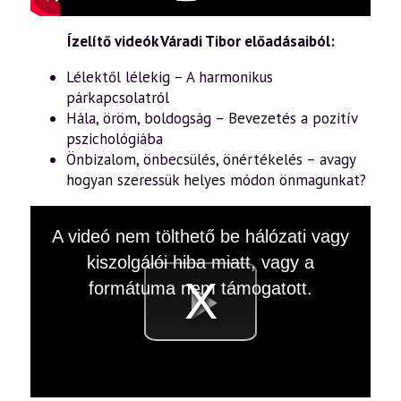
Ízelítő videók Váradi Tibor előadásaiból:
Lélektől lélekig – A harmonikus
párkapcsolatról
Hála, öröm, boldogság – Bevezetés a pozitív
pszichológiába
Önbizalom, önbecsülés, önértékelés – avagy
hogyan szeressük helyes módon önmagunkat?
This
A videó nem tölthető be hálózati vagy
is
a
kiszolgálói hiba miatt, vagy a
modal
window.
formátuma nem támogatott.
Videó