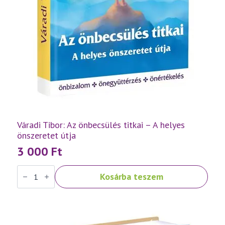
Váradi Tibor: Az önbecsülés titkai – A helyes
önszeretet útja
3 000
Ft
Váradi
Kosárba teszem
Tibor:
Az
önbecsülés
titkai
–
A
helyes