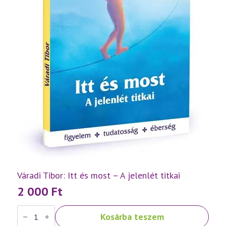
Váradi Tibor: Itt és most – A jelenlét titkai
2 000
Ft
Váradi
Kosárba teszem
Tibor:
Itt