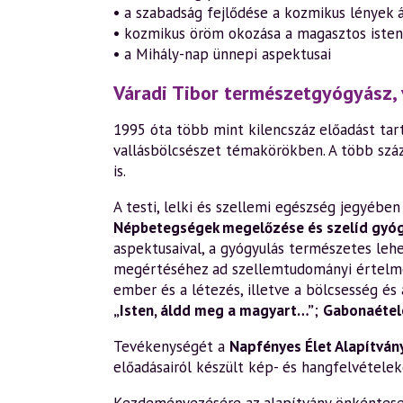
• a szabadság fejlődése a kozmikus lények 
• kozmikus öröm okozása a magasztos isten
• a Mihály-nap ünnepi aspektusai
Váradi Tibor természetgyógyász, 
1995 óta több mint kilencszáz előadást tart
vallásbölcsészet témakörökben. A több szá
is.
A testi, lelki és szellemi egészség jegyéb
Népbetegségek megelőzése és szelíd gyó
aspektusaival, a gyógyulás természetes leh
megértéséhez ad szellemtudományi értelm
ember és a létezés, illetve a bölcsesség és 
„Isten, áldd meg a magyart…”
;
Gabonaétele
Tevékenységét a
Napfényes Élet Alapítván
előadásairól készült kép- és hangfelvételek