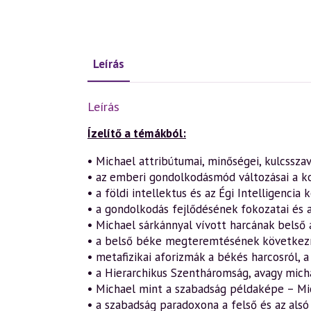
Leírás
Leírás
Ízelítő a témákból:
• Michael attribútumai, minőségei, kulcsszav
• az emberi gondolkodásmód változásai a k
• a földi intellektus és az Égi Intelligencia
• a gondolkodás fejlődésének fokozatai és a
• Michael sárkánnyal vívott harcának belső 
• a belső béke megteremtésének követke
• metafizikai aforizmák a békés harcosról, 
• a Hierarchikus Szentháromság, avagy michae
• Michael mint a szabadság példaképe – Mi
• a szabadság paradoxona a felső és az al