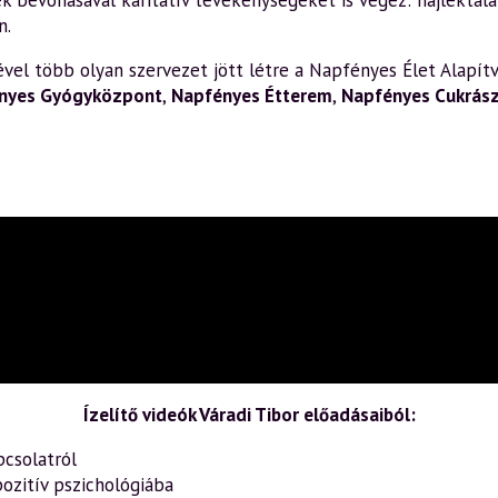
bevonásával karitatív tevékenységeket is végez: hajléktalan
n.
el több olyan szervezet jött létre a Napfényes Élet Alapítv
nyes Gyógyközpont
,
Napfényes Étterem
,
Napfényes Cukrás
Ízelítő videók Váradi Tibor előadásaiból:
pcsolatról
ozitív pszichológiába