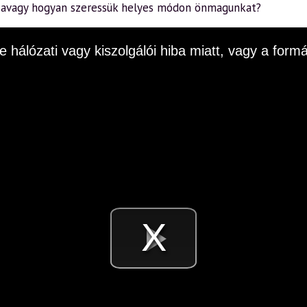
– avagy hogyan szeressük helyes módon önmagunkat?
e hálózati vagy kiszolgálói hiba miatt, vagy a fo
Videó