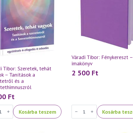
Váradi Tibor: Fénykereszt –
imakönyv
i Tibor: Szeretek, tehát
2 500
Ft
k – Tanítások a
tetről és a
etethimnuszról
500
Ft
Váradi
Kosárba teszem
Kosárba tes
Tibor:
ek,
Fénykereszt
–
k
imakönyv
mennyiség