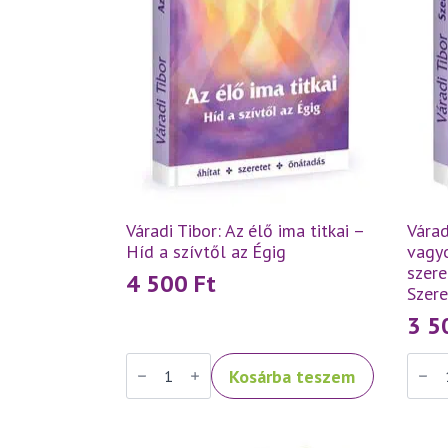
Váradi Tibor: Az élő ima titkai –
Várad
Híd a szívtől az Égig
vagyo
szere
4 500
Ft
Szer
3 
Váradi
Váradi
Kosárba teszem
Tibor:
Tibor:
Az
Szeret
élő
tehát
ima
vagyo
titkai
–