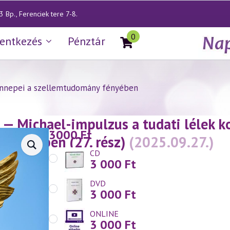
 Bp., Ferenciek tere 7-8.
0
lentkezés
Pénztár
ünnepei a szellemtudomány fényében
— Michael-impulzus a tudati lélek k
3000
Ft
fényében (27. rész)
(2025.09.27.)
CD
3 000
Ft
DVD
3 000
Ft
ONLINE
3 000
Ft