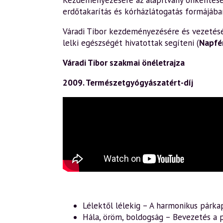
Kezdeményezésére az alapítvány önkéntesek 
erdőtakarítás és kórházlátogatás formájába
Váradi Tibor kezdeményezésére és vezetésév
lelki egészségét hivatottak segíteni (
Napfé
Váradi Tibor szakmai önéletrajza
2009. Természetgyógyászatért-díj
Lélektől lélekig – A harmonikus párka
Hála, öröm, boldogság – Bevezetés a p