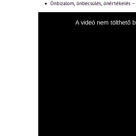
Önbizalom, önbecsülés, önértékelés 
This
A videó nem tölthető b
is
a
modal
window.