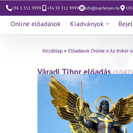
+36 1 311 9999
+36 30 311 9999
info@napfenyes.hu
1053
Online előadások
Kiadványok
Beje
Kezdőlap
»
Előadások Online
»
Az évkör 
Váradi Tibor előadás
(1047)
ünnepe a szellemtudomány 