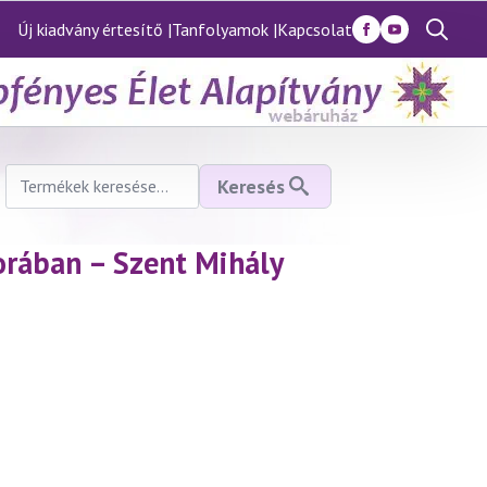
Új kiadvány értesítő |
Tanfolyamok |
Kapcsolat
Search
for:
Keresés
Keresés
a
következőre:
orában – Szent Mihály