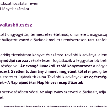
áldozathozatalai révén
i lények számára
vallásbölcsész
ott öngyógyítás, természetes életmód, önismeret, magyarság,
z hallgatót vonzó előadások mellett rendszeresen tart tanfo
en eddig tizenhárom könyve és számos további kiadványa jelen
gymódjai sorozat
részletesen foglalkozik a leggyakoribb bete
etőségeivel.
Az evangéliumokról szóló könyvsorozat
a négy 
ezést.
Szellemtudomány címmel megjelent kötetei
pedig be
a szeretet útjának titkaiba. További kiadványok:
Az egészsége
k – A Nap ajándékai
,
Napfényes receptfüzetek
.
y
szervezésében végzi. Az alapítvány szervezi előadásait, adja k
et.