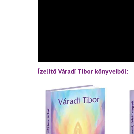
Ízelítő Váradi Tibor könyveiből: