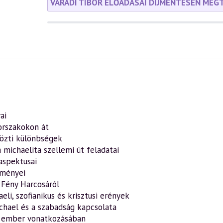
VÁRADI TIBOR ELŐADÁSAI DÍJMENTESEN MEG
ai
orszakokon át
 közti különbségek
 michaelita szellemi út feladatai
aspektusai
zményei
a Fény Harcosáról
li, szofianikus és krisztusi erények
chael és a szabadság kapcsolata
só ember vonatkozásában