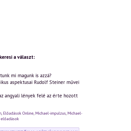
eresi a választ:
atunk mi magunk is azzá?
ikus aspektusai Rudolf Steiner művei
az angyali lények felé az érte hozott
n
,
Előadások Online
,
Michael-impulzus
,
Michael-
 előadások