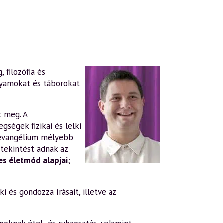
 filozófia és
lyamokat és táborokat
t meg. A
gségek fizikai és lelki
evangélium mélyebb
tekintést adnak az
s életmód alapjai
;
i és gondozza írásait, illetve az