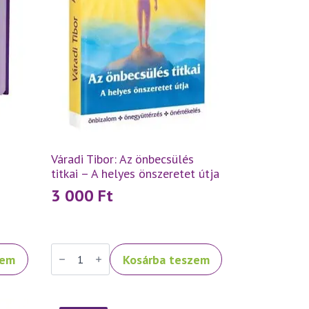
Váradi Tibor: Az önbecsülés
titkai – A helyes önszeretet útja
3 000
Ft
Váradi
zem
Kosárba teszem
Tibor:
Az
önbecsülés
titkai
–