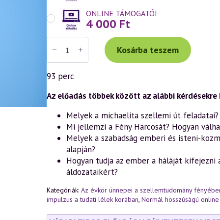
ONLINE TÁMOGATÓI
4 000
Ft
Váradi
Tibor
Kosárba teszem
előadás
(1047)
—
93 perc
Michael-
impulzus
a
Az előadás többek között az alábbi kérdésekre k
tudati
lélek
Melyek a michaelita szellemi út feladatai?
korában
Mi jellemzi a Fény Harcosát? Hogyan válh
–
Szent
Melyek a szabadság emberi és isteni-kozm
Mihály
alapján?
ünnepe
a
Hogyan tudja az ember a háláját kifejezni 
szellemtudomány
áldozataikért?
fényében
(27.
rész)
Kategóriák:
Az évkör ünnepei a szellemtudomány fényébe
(2025.09.27.)
impulzus a tudati lélek korában
,
Normál hosszúságú online
mennyiség