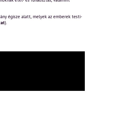
oknak étel- és ruhaosztás, valamint
ány égisze alatt, melyek az emberek testi-
zat
).