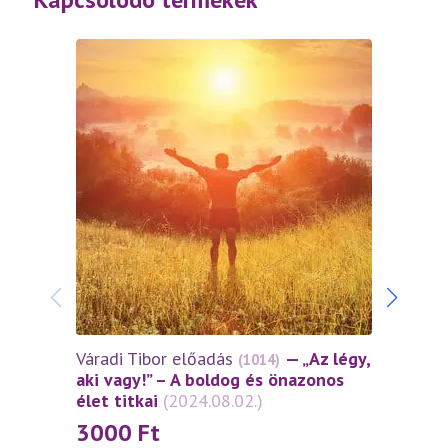
Várad
Önbiz
– ava
módon
(2024
30
Váradi Tibor előadás
— „Az légy,
(1014)
aki vagy!” – A boldog és önazonos
élet titkai
(2024.08.02.)
3000
Ft