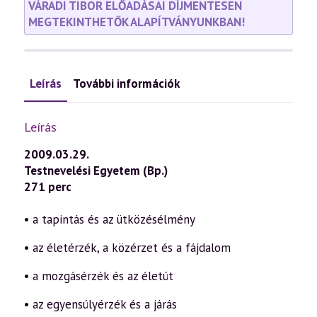
VÁRADI TIBOR ELŐADÁSAI DÍJMENTESEN
MEGTEKINTHETŐK ALAPÍTVÁNYUNKBAN!
Leírás
További információk
Leírás
2009.03.29.
Testnevelési Egyetem (Bp.)
271 perc
• a tapintás és az ütközésélmény
• az életérzék, a közérzet és a fájdalom
• a mozgásérzék és az életút
• az egyensúlyérzék és a járás