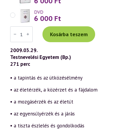
6 000
Ft
DVD
6 000
Ft
Váradi
Tibor
Kosárba teszem
előadás
(515)
—
2009.03.29.
Világismeret
Testnevelési Egyetem (Bp.)
és
önismeret
271 perc
a
12
érzékszerv
• a tapintás és az ütközésélmény
által
(2009.03.29.)
• az életérzék, a közérzet és a fájdalom
mennyiség
• a mozgásérzék és az életút
• az egyensúlyérzék és a járás
• a tiszta észlelés és gondolkodás