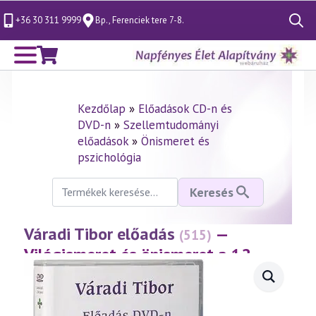
+36 30 311 9999
Bp., Ferenciek tere 7-8.
Search
for:
Kezdőlap
»
Előadások CD-n és
DVD-n
»
Szellemtudományi
előadások
»
Önismeret és
pszichológia
Keresés
Keresés
a
következőre:
Váradi Tibor előadás
—
(515)
Világismeret és önismeret a 12
érzékszerv által
(2009.03.29.)