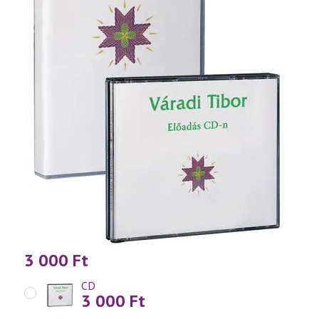
3 000
Ft
CD
3 000
Ft