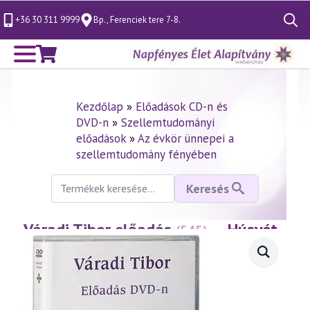
+36 30 311 9999
Bp., Ferenciek tere 7-8.
Search
for:
Kezdőlap
»
Előadások CD-n és
DVD-n
»
Szellemtudományi
előadások
»
Az évkör ünnepei a
szellemtudomány fényében
Keresés
Keresés
a
következőre:
Váradi Tibor előadás
— Húsvét
(545)
misztériuma
(2010.04.02.)