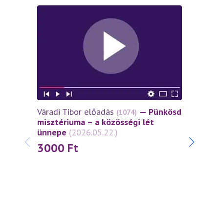
Váradi Tibor előadás
— Pünkösd
Várad
(1074)
misztériuma – a közösségi lét
miszt
ünnepe
(2026.05.22.)
János
(2026
3000
Ft
30