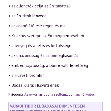
• az ellenerők célja az Én-tudattal
• az Én-titok lényege
• az agapé átélése régen és ma
• Krisztus szerepe az Én megmentésében
• a lényeg és a létezés kettőssége
• az önazonosság és az önmeghasonlás
• emberi sajátosság: a bűnre való lehetőség
• a Húsvéti örömhír
• Bodza Klára: Húsvéti ének
Kategória:
Az évkör ünnepei a szellemtudomány fényében
VÁRADI TIBOR ELŐADÁSAI DÍJMENTESEN