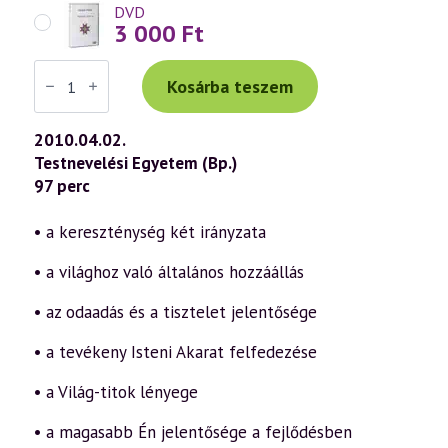
DVD
3 000
Ft
Váradi
Tibor
Kosárba teszem
előadás
(545)
—
2010.04.02.
Húsvét
Testnevelési Egyetem (Bp.)
misztériuma
(2010.04.02.)
97 perc
mennyiség
• a kereszténység két irányzata
• a világhoz való általános hozzáállás
• az odaadás és a tisztelet jelentősége
• a tevékeny Isteni Akarat felfedezése
• a Világ-titok lényege
• a magasabb Én jelentősége a fejlődésben