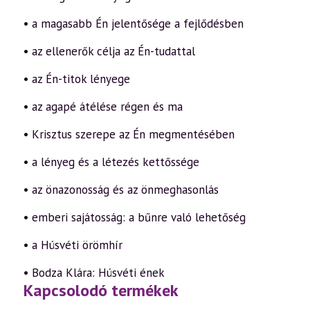
• a magasabb Én jelentősége a fejlődésben
• az ellenerők célja az Én-tudattal
• az Én-titok lényege
• az agapé átélése régen és ma
• Krisztus szerepe az Én megmentésében
• a lényeg és a létezés kettőssége
• az önazonosság és az önmeghasonlás
• emberi sajátosság: a bűnre való lehetőség
• a Húsvéti örömhír
• Bodza Klára: Húsvéti ének
Kapcsolodó termékek