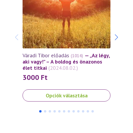
Várad
Önbiz
– ava
módon
(2024
30
Váradi Tibor előadás
— „Az légy,
(1014)
aki vagy!” – A boldog és önazonos
élet titkai
(2024.08.02.)
3000
Ft
Ennek
Ennek
Opciók választása
a
a
terméknek
termé
több
több
variációja
variáci
van.
van.