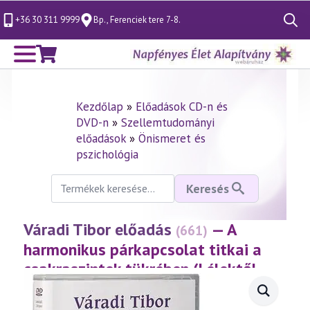
+36 30 311 9999
Bp., Ferenciek tere 7-8.
Search
for:
Kezdőlap
»
Előadások CD-n és
DVD-n
»
Szellemtudományi
előadások
»
Önismeret és
pszichológia
Keresés
Keresés
a
következőre:
Váradi Tibor előadás
— A
(661)
harmonikus párkapcsolat titkai a
csakraszintek tükrében (Lélektől
lélekig 10. rész)
(2014.02.16.)