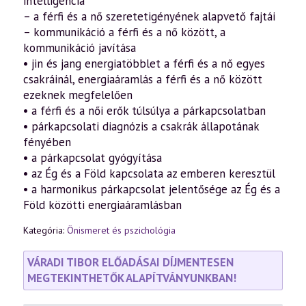
intelligencia
– a férfi és a nő szeretetigényének alapvető fajtái
– kommunikáció a férfi és a nő között, a
kommunikáció javítása
• jin és jang energiatöbblet a férfi és a nő egyes
csakráinál, energiaáramlás a férfi és a nő között
ezeknek megfelelően
• a férfi és a női erők túlsúlya a párkapcsolatban
• párkapcsolati diagnózis a csakrák állapotának
fényében
• a párkapcsolat gyógyítása
• az Ég és a Föld kapcsolata az emberen keresztül
• a harmonikus párkapcsolat jelentősége az Ég és a
Föld közötti energiaáramlásban
Kategória:
Önismeret és pszichológia
VÁRADI TIBOR ELŐADÁSAI DÍJMENTESEN
MEGTEKINTHETŐK ALAPÍTVÁNYUNKBAN!