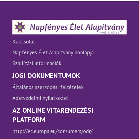
A
A
változatok
változ
a
a
termékoldalon
termé
választhatók
válasz
ki
ki
Kapcsolat
Napfényes Élet Alapítvány honlapja
Szállítási információk
JOGI DOKUMENTUMOK
Általános szerződési feltételek
Adatvédelmi nyilatkozat
AZ ONLINE VITARENDEZÉSI
PLATFORM
http://ec.europa.eu/consumers/odr/