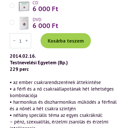
CD
6 000
Ft
DVD
6 000
Ft
Váradi
Tibor
Kosárba teszem
előadás
(661)
—
2014.02.16.
A
Testnevelési Egyetem (Bp.)
harmonikus
párkapcsolat
229 perc
titkai
a
csakraszintek
• az ember csakrarendszerének áttekintése
tükrében
• a férfi és a nő csakraállapotának hét lehetséges
(Lélektől
lélekig
kombinációja
10.
• harmonikus és diszharmonikus működés a férfinál
rész)
(2014.02.16.)
és a nőnél a hét csakra szintjén
mennyiség
• néhány speciális téma az egyes csakráknál:
– pénz, szexualitás, érzelmi zsarolás és érzelmi