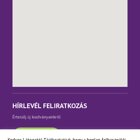
HÍRLEVÉL FELIRATKOZÁS
Értesülj új kiadványainkról
Feliratkozom
Kedves Látogató! Tájékoztatjuk, hogy a honlap felhasználói