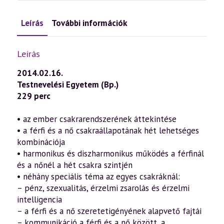
Leírás
További információk
Leírás
2014.02.16.
Testnevelési Egyetem (Bp.)
229 perc
• az ember csakrarendszerének áttekintése
• a férfi és a nő csakraállapotának hét lehetséges
kombinációja
• harmonikus és diszharmonikus működés a férfinál
és a nőnél a hét csakra szintjén
• néhány speciális téma az egyes csakráknál:
– pénz, szexualitás, érzelmi zsarolás és érzelmi
intelligencia
– a férfi és a nő szeretetigényének alapvető fajtái
– kommunikáció a férfi és a nő között, a