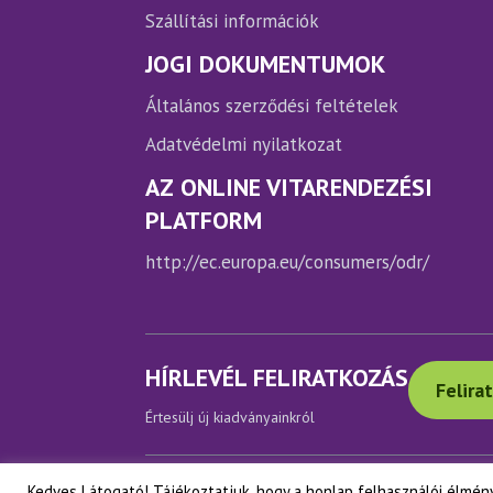
Szállítási információk
JOGI DOKUMENTUMOK
Általános szerződési feltételek
Adatvédelmi nyilatkozat
AZ ONLINE VITARENDEZÉSI
PLATFORM
http://ec.europa.eu/consumers/odr/
HÍRLEVÉL FELIRATKOZÁS
Felira
Értesülj új kiadványainkról
Kedves Látogató! Tájékoztatjuk, hogy a honlap felhasználói élmén
Copyright © Napfényes Élet Alapítvány