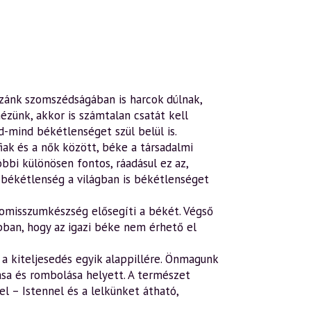
azánk szomszédságában is harcok dúlnak,
zünk, akkor is számtalan csatát kell
d-mind békétlenséget szül belül is.
ak és a nők között, béke a társadalmi
bi különösen fontos, ráadásul ez az,
ő békétlenség a világban is békétlenséget
romisszumkészség elősegíti a békét. Végső
bban, hogy az igazi béke nem érhető el
 a kiteljesedés egyik alappillére. Önmagunk
ása és rombolása helyett. A természet
l – Istennel és a lelkünket átható,