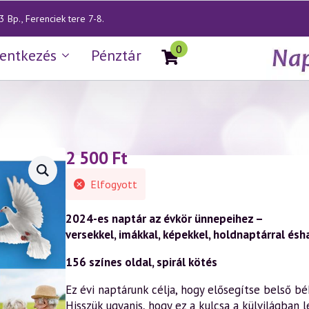
 Bp., Ferenciek tere 7-8.
0
lentkezés
Pénztár
2 500
Ft
Elfogyott
2024-es naptár az évkör ünnepeihez –
versekkel, imákkal, képekkel, holdnaptárral ésh
156 színes oldal, spirál kötés
Ez évi naptárunk célja, hogy elősegítse belső
Hisszük ugyanis, hogy ez a kulcsa a külvilágban 