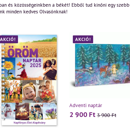
kban és közösségeinkben a békét! Ebből tud kinőni egy szebb 
nunk minden kedves Olvasónknak!
AKCIÓ!
AKCIÓ!
Adventi naptár
2 900
Ft
3 900
Ft
Original
Current
price
price