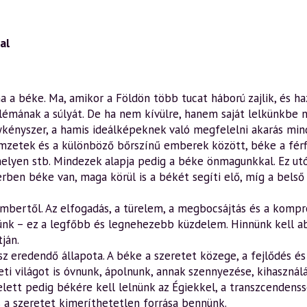
al
 a béke. Ma, amikor a Földön több tucat háború zajlik, és h
mának a súlyát. De ha nem kívülre, hanem saját lelkünkbe né
ykényszer, a hamis ideálképeknek való megfelelni akarás min
zetek és a különböző bőrszínű emberek között, béke a férfi
elyen stb. Mindezek alapja pedig a béke önmagunkkal. Ez utób
erben béke van, maga körül is a békét segíti elő, míg a bels
 embertől. Az elfogadás, a türelem, a megbocsájtás és a komp
ünk – ez a legfőbb és legnehezebb küzdelem. Hinnünk kell a
ján.
 eredendő állapota. A béke a szeretet közege, a fejlődés és
ti világot is óvnunk, ápolnunk, annak szennyezése, kihasznál
ett pedig békére kell lelnünk az Égiekkel, a transzcendensse
és a szeretet kimeríthetetlen forrása bennünk.