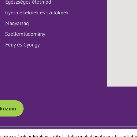
Egészséges életmód
Gyermekeknek és szülőknek
Magyarság
Szellemtudomány
Fény és Gyöngy
tkozom
y fokozásának érdekében sütiket alkalmazunk. A honlapunk használatá
+36 1 311 9999
+36 30 311 9999
info@napfenyes.hu
105