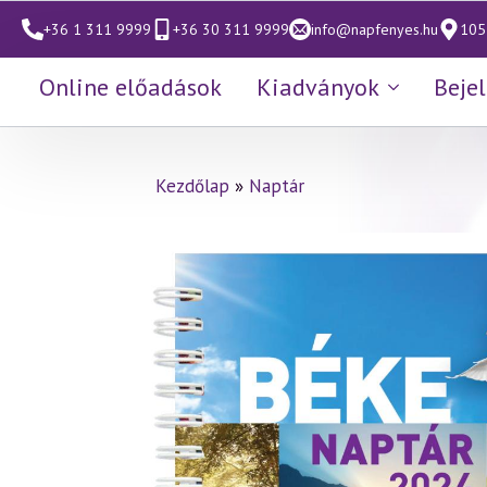
+36 1 311 9999
+36 30 311 9999
info@napfenyes.hu
1053
Online előadások
Kiadványok
Beje
Kezdőlap
»
Naptár
Béke naptár 2024