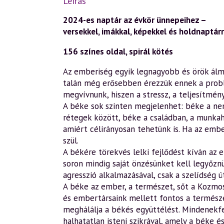
Leírás
2024-es naptár az évkör ünnepeihez –
versekkel, imákkal, képekkel és holdnaptárr
156 színes oldal, spirál kötés
Az emberiség egyik legnagyobb és örök álma
talán még erősebben érezzük ennek a problé
megvívnunk, hiszen a stressz, a teljesítmén
A béke sok szinten megjelenhet: béke a nem
rétegek között, béke a családban, a munkah
amiért célirányosan tehetünk is. Ha az emb
szül.
A békére törekvés lelki fejlődést kíván az
soron mindig saját önzésünket kell legyőzn
agresszió alkalmazásával, csak a szelídség út
A béke az ember, a természet, sőt a Kozmosz
és embertársaink mellett fontos a természe
meghálálja a békés együttélést. Mindenekfel
halhatatlan isteni szikrával, amely a béke 