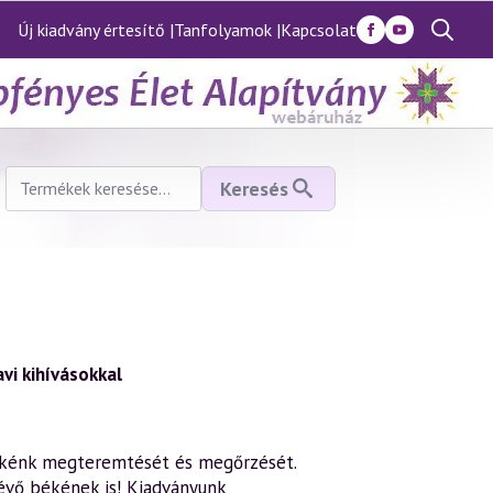
Új kiadvány értesítő |
Tanfolyamok |
Kapcsolat
Search
for:
Keresés
Keresés
a
következőre:
avi kihívásokkal
 békénk megteremtését és megőrzését.
lévő békének is! Kiadványunk