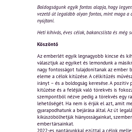
Boldogságunk egyik fontos alapja, hogy legyen
vezető út legalább olyan fontos, mint maga a 
nyújtani.
Heti kihívás, éves célok, bakancslista és még
Köszöntő
Az emberlét egyik legnagyobb kincse és kih
választjuk az egyiket és lemondunk a másik
nagy fontosságot tulajdonítanak az ember b
eleme a célok kitűzése. A célkitűzés művé
irányt – és a boldogság keresése. A pozitív
kitűzése és a feléjük való törekvés is fokoz
szempontból nézve pedig a törekvés egy raj
lehetőségét. Ha nem is érjük el azt, amit m
gyarapodhatunk a bejárása által. Az út lega
kiküszöbölhetjük hiányosságainkat, szembe
embertársainkat.
2022-es naptárunkkal ezúttal a célok melle