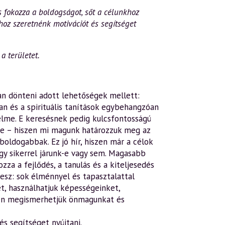
s fokozza a boldogságot, sőt a célunkhoz
hoz szeretnénk motivációt és segítséget
a területet.
an dönteni adott lehetőségek mellett:
n és a spirituális tanítások egybehangzóan
elme. E keresésnek pedig kulcsfontosságú
se – hiszen mi magunk határozzuk meg az
boldogabbak. Ez jó hír, hiszen már a célok
ogy sikerrel járunk-e vagy sem. Magasabb
a a fejlődés, a tanulás és a kiteljesedés
lesz: sok élménnyel és tapasztalattal
et, használhatjuk képességeinket,
ben megismerhetjük önmagunkat és
s segítséget nyújtani.