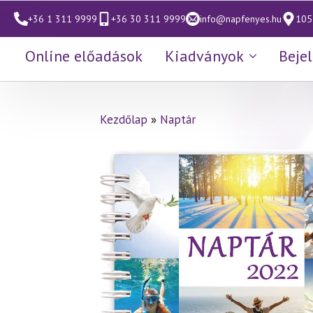
+36 1 311 9999
+36 30 311 9999
info@napfenyes.hu
1053
Online előadások
Kiadványok
Beje
Kezdőlap
»
Naptár
Naptár 2022 – Célok, rem