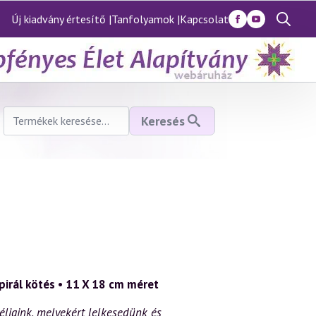
Új kiadvány értesítő |
Tanfolyamok |
Kapcsolat
Search
for:
Keresés
Keresés
a
következőre:
pirál kötés • 11 X 18 cm méret
éljaink, melyekért lelkesedünk és