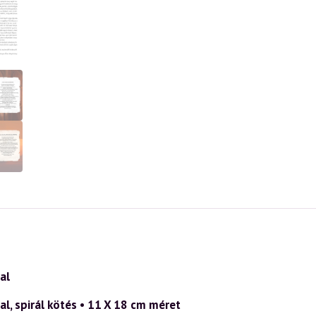
al
al, spirál kötés • 11 X 18 cm méret