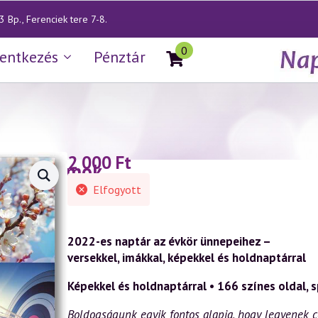
 Bp., Ferenciek tere 7-8.
0
lentkezés
Pénztár
2 000
Ft
ények, álmok
Elfogyott
2022-es naptár az évkör ünnepeihez –
versekkel, imákkal, képekkel és holdnaptárral
Képekkel és holdnaptárral • 166 színes oldal, s
Boldogságunk egyik fontos alapja, hogy legyenek c