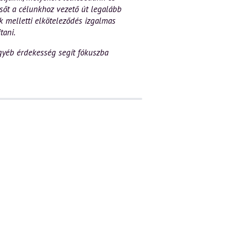
 sőt a célunkhoz vezető út legalább
k melletti elköteleződés izgalmas
tani.
yéb érdekesség segít fókuszba