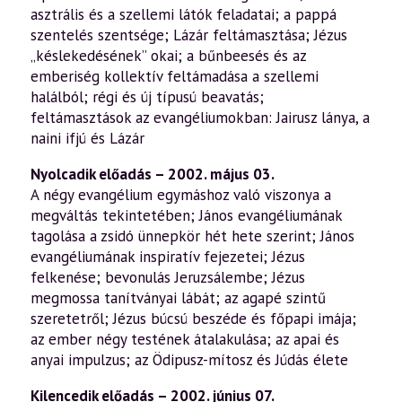
asztrális és a szellemi látók feladatai; a pappá
szentelés szentsége; Lázár feltámasztása; Jézus
„késlekedésének” okai; a bűnbeesés és az
emberiség kollektív feltámadása a szellemi
halálból; régi és új típusú beavatás;
feltámasztások az evangéliumokban: Jairusz lánya, a
naini ifjú és Lázár
Nyolcadik előadás – 2002. május 03.
A négy evangélium egymáshoz való viszonya a
megváltás tekintetében; János evangéliumának
tagolása a zsidó ünnepkör hét hete szerint; János
evangéliumának inspiratív fejezetei; Jézus
felkenése; bevonulás Jeruzsálembe; Jézus
megmossa tanítványai lábát; az agapé szintű
szeretetről; Jézus búcsú beszéde és főpapi imája;
az ember négy testének átalakulása; az apai és
anyai impulzus; az Ödipusz-mítosz és Júdás élete
Kilencedik előadás – 2002. június 07.