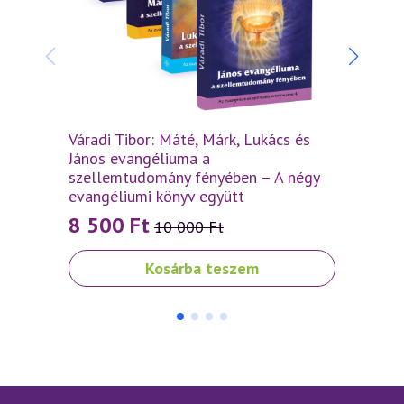
Váradi Tibor: Máté, Márk, Lukács és
Várad
János evangéliuma a
szell
szellemtudomány fényében – A négy
2 5
evangéliumi könyv együtt
8 500
Ft
10 000
Ft
Original
Current
price
price
Kosárba teszem
was:
is:
10
8
000 Ft.
500 Ft.