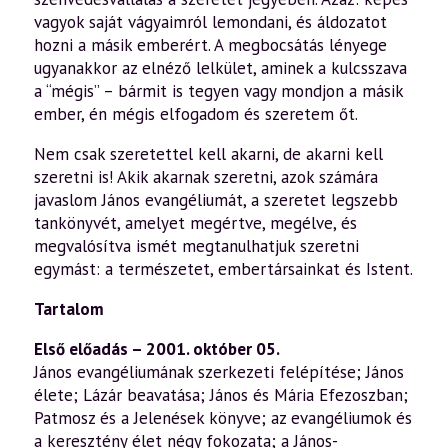
vagyok saját vágyaimról lemondani, és áldozatot
hozni a másik emberért. A megbocsátás lényege
ugyanakkor az elnéző lelkület, aminek a kulcsszava
a “mégis” – bármit is tegyen vagy mondjon a másik
ember, én mégis elfogadom és szeretem őt.
Nem csak szeretettel kell akarni, de akarni kell
szeretni is! Akik akarnak szeretni, azok számára
javaslom János evangéliumát, a szeretet legszebb
tankönyvét, amelyet megértve, megélve, és
megvalósítva ismét megtanulhatjuk szeretni
egymást: a természetet, embertársainkat és Istent.
Tartalom
Első előadás – 2001. október 05.
János evangéliumának szerkezeti felépítése; János
élete; Lázár beavatása; János és Mária Efezoszban;
Patmosz és a Jelenések könyve; az evangéliumok és
a keresztény élet négy fokozata; a János-