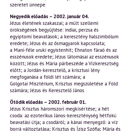
szeretet ünnepe
Negyedik előadás – 2002. január 04.
Jézus életének szakaszai; a múlt szellemi
örökségének begyűjtése: indiai, perzsa és
egyiptomi beavatások; a keresztény halszimbólum
eredete; Jézus és az ősmagyarok kapcsolata;
a Mani-féle uruki egyistenhit; Ehnaton fáraó és az
esszénusok eredete; Jézus látomásai az esszénusok
között; Jézus és Mária párbeszéde a Vízkeresztség
előtt; a Jordán-keresztelő, a krisztusi lény
megfoganása a földi lét számára; a
Golgotai Misztérium, Krisztus megszületése a Föld
számára; Jézus és Keresztelő János
Ötödik előadás – 2002. február 01.
Jézus Krisztus háromszori megkísértése; a hét
csoda: az ezoterikus János-kereszténység hétfokú
beavatási útja; a csodáról; a kánai menyegző: a víz
borrá változtatása; Krisztus és Ízisz Szófia; Mária és