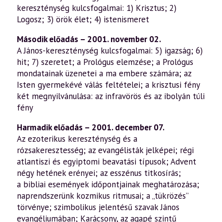
kereszténység kulcsfogalmai: 1) Krisztus; 2)
Logosz; 3) örök élet; 4) istenismeret
Második előadás – 2001. november 02.
A János-kereszténység kulcsfogalmai: 5) igazság; 6)
hit; 7) szeretet; a Prológus elemzése; a Prológus
mondatainak üzenetei a ma embere számára; az
Isten gyermekévé válás feltételei; a krisztusi fény
két megnyilvánulása: az infravörös és az ibolyán túli
fény
Harmadik előadás – 2001. december 07.
Az ezoterikus kereszténység és a
rózsakeresztesség; az evangélisták jelképei; régi
atlantiszi és egyiptomi beavatási típusok; Advent
négy hetének erényei; az esszénus titkosírás;
a bibliai események időpontjainak meghatározása;
naprendszerünk kozmikus ritmusai; a „tükrözés”
törvénye; szimbolikus jelentésű szavak János
evangéliumában; Karácsony, az agapé szintű