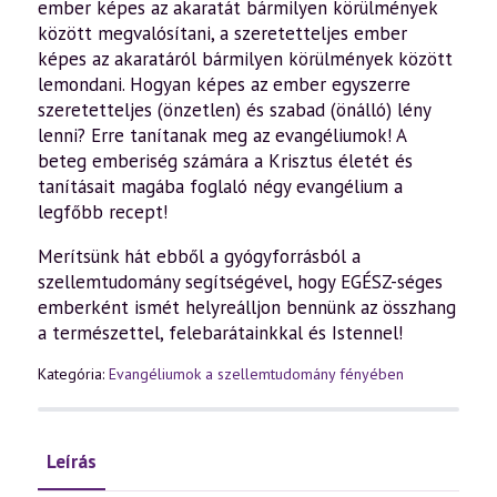
ember képes az akaratát bármilyen körülmények
között megvalósítani, a szeretetteljes ember
képes az akaratáról bármilyen körülmények között
lemondani. Hogyan képes az ember egyszerre
szeretetteljes (önzetlen) és szabad (önálló) lény
lenni? Erre tanítanak meg az evangéliumok! A
beteg emberiség számára a Krisztus életét és
tanításait magába foglaló négy evangélium a
legfőbb recept!
Merítsünk hát ebből a gyógyforrásból a
szellemtudomány segítségével, hogy EGÉSZ-séges
emberként ismét helyreálljon bennünk az összhang
a természettel, felebarátainkkal és Istennel!
Kategória:
Evangéliumok a szellemtudomány fényében
Leírás