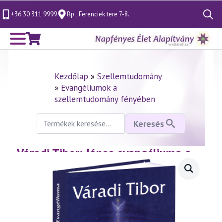
+36 30 311 9999
Bp., Ferenciek tere 7-8.
Search
for:
Kezdőlap
»
Szellemtudomány
»
Evangéliumok a
szellemtudomány fényében
Keresés
Keresés
a
következőre:
Váradi Tibor: János evangéliuma a
szellemtudomány fényében (könyv)