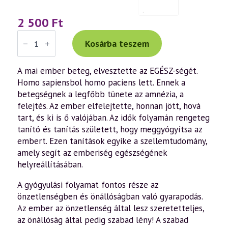
2 500
Ft
Váradi
Tibor:
Kosárba teszem
János
evangéliuma
a
A mai ember beteg, elvesztette az EGÉSZ-ségét.
szellemtudomány
Homo sapiensbol homo paciens lett. Ennek a
fényében
(könyv)
betegségnek a legfőbb tünete az amnézia, a
mennyiség
felejtés. Az ember elfelejtette, honnan jött, hová
tart, és ki is ő valójában. Az idők folyamán rengeteg
tanító és tanítás született, hogy meggyógyítsa az
embert. Ezen tanítások egyike a szellemtudomány,
amely segít az emberiség egészségének
helyreállításában.
A gyógyulási folyamat fontos része az
önzetlenségben és önállóságban való gyarapodás.
Az ember az önzetlenség által lesz szeretetteljes,
az önállóság által pedig szabad lény! A szabad