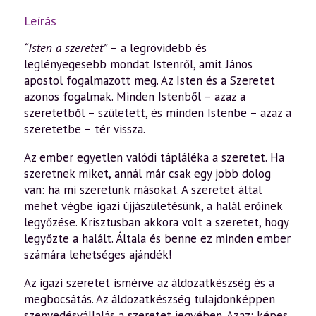
Leírás
“Isten a szeretet”
– a legrövidebb és
leglényegesebb mondat Istenről, amit János
apostol fogalmazott meg. Az Isten és a Szeretet
azonos fogalmak. Minden Istenből – azaz a
szeretetből – született, és minden Istenbe – azaz a
szeretetbe – tér vissza.
Az ember egyetlen valódi tápláléka a szeretet. Ha
szeretnek miket, annál már csak egy jobb dolog
van: ha mi szeretünk másokat. A szeretet által
mehet végbe igazi újjászületésünk, a halál erőinek
legyőzése. Krisztusban akkora volt a szeretet, hogy
legyőzte a halált. Általa és benne ez minden ember
számára lehetséges ajándék!
Az igazi szeretet ismérve az áldozatkészség és a
megbocsátás. Az áldozatkészség tulajdonképpen
szenvedésvállalás a szeretet jegyében. Azaz: képes