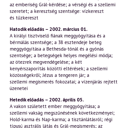
az emberiség Grál-kérdése; a vérségi és a szellemi
szeretet; a keresztség szentsége: vízkereszt
és tűzkereszt
Hatodik előadás – 2002. március 01.
A királyi tisztviselő fiának meggyógyítása és a
bérmálás szentsége; a 38 esztendeje beteg
meggyógyítása a Bethesda-tónál és a gyónás
szentsége; a betegségek helyes megélési módja;
az ötezrek megvendégelése; a két
kenyérszaporítás közötti eltérések; a szellemi
közösségekről; Jézus a tengeren jár; a
szellemi megismerés fokozatai; a vízenjárás rejtett
üzenetei
Hetedik előadás – 2002. április 05.
A vakon született ember meggyógyítása; a
szellemi vakság megszűnésének következményei;
Hold-karma és Nap-karma; a tisztánlátásról; régi
típusú asztrális látás és Grál-megismerés; az