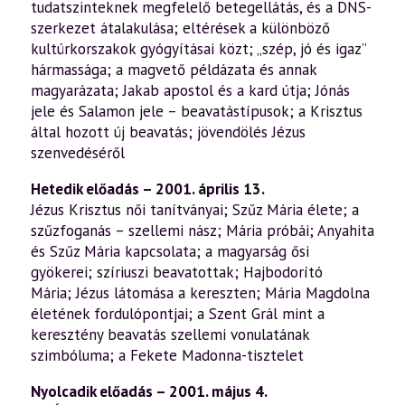
tudatszinteknek megfelelő betegellátás, és a DNS-
szerkezet átalakulása; eltérések a különböző
kultúrkorszakok gyógyításai közt; „szép, jó és igaz”
hármassága; a magvető példázata és annak
magyarázata; Jakab apostol és a kard útja; Jónás
jele és Salamon jele – beavatástípusok; a Krisztus
által hozott új beavatás; jövendölés Jézus
szenvedéséről
Hetedik előadás – 2001. április 13.
Jézus Krisztus női tanítványai; Szűz Mária élete; a
szűzfoganás – szellemi nász; Mária próbái; Anyahita
és Szűz Mária kapcsolata; a magyarság ősi
gyökerei; szíriuszi beavatottak; Hajbodorító
Mária; Jézus látomása a kereszten; Mária Magdolna
életének fordulópontjai; a Szent Grál mint a
keresztény beavatás szellemi vonulatának
szimbóluma; a Fekete Madonna-tisztelet
Nyolcadik előadás – 2001. május 4.