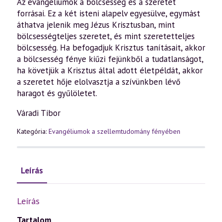
Az evangéliumok a bölcsesség és a szeretet
forrásai. Ez a két isteni alapelv egyesülve, egymást
áthatva jelenik meg Jézus Krisztusban, mint
bölcsességteljes szeretet, és mint szeretetteljes
bölcsesség. Ha befogadjuk Krisztus tanításait, akkor
a bölcsesség fénye kiűzi fejünkből a tudatlanságot,
ha követjük a Krisztus által adott életpéldát, akkor
a szeretet hője elolvasztja a szívünkben lévő
haragot és gyűlöletet.
Váradi Tibor
Kategória:
Evangéliumok a szellemtudomány fényében
Leírás
Leírás
Tartalom