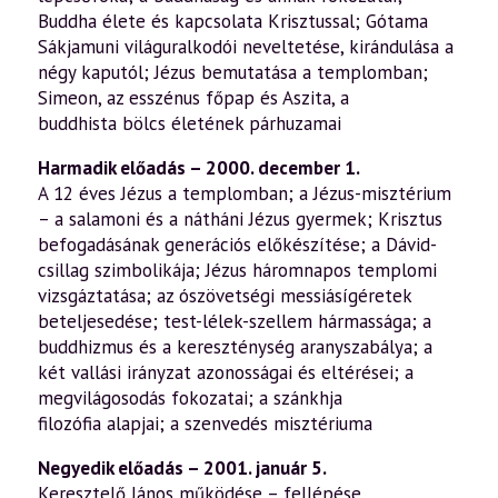
Buddha élete és kapcsolata Krisztussal; Gótama
Sákjamuni világuralkodói neveltetése, kirándulása a
négy kaputól; Jézus bemutatása a templomban;
Simeon, az esszénus főpap és Aszita, a
buddhista bölcs életének párhuzamai
Harmadik előadás – 2000. december 1.
A 12 éves Jézus a templomban; a Jézus-misztérium
– a salamoni és a nátháni Jézus gyermek; Krisztus
befogadásának generációs előkészítése; a Dávid-
csillag szimbolikája; Jézus háromnapos templomi
vizsgáztatása; az ószövetségi messiásígéretek
beteljesedése; test-lélek-szellem hármassága; a
buddhizmus és a kereszténység aranyszabálya; a
két vallási irányzat azonosságai és eltérései; a
megvilágosodás fokozatai; a szánkhja
filozófia alapjai; a szenvedés misztériuma
Negyedik előadás – 2001. január 5.
Keresztelő János működése – fellépése,