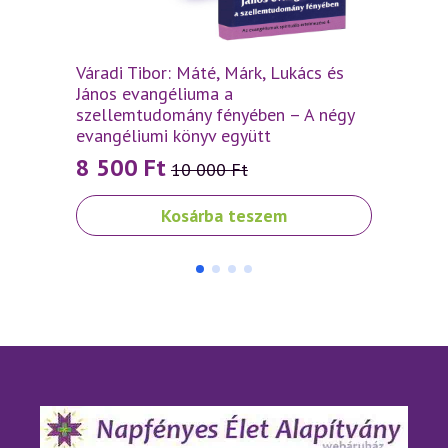
Váradi Tibor: Máté, Márk, Lukács és
Várad
János evangéliuma a
szell
szellemtudomány fényében – A négy
2 5
evangéliumi könyv együtt
8 500
Ft
10 000
Ft
Original
Current
price
price
Kosárba teszem
was:
is:
10
8
000 Ft.
500 Ft.