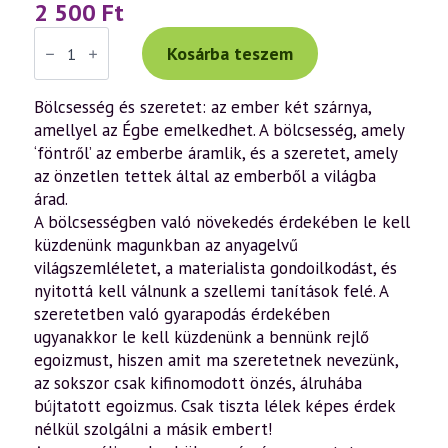
2 500
Ft
Váradi
Tibor:
Kosárba teszem
Lukács
evangéliuma
a
Bölcsesség és szeretet: az ember két szárnya,
szellemtudomány
amellyel az Égbe emelkedhet. A bölcsesség, amely
fényében
(könyv)
‘föntről’ az emberbe áramlik, és a szeretet, amely
mennyiség
az önzetlen tettek által az emberből a világba
árad.
A bölcsességben való növekedés érdekében le kell
küzdenünk magunkban az anyagelvű
világszemléletet, a materialista gondoilkodást, és
nyitottá kell válnunk a szellemi tanítások felé. A
szeretetben való gyarapodás érdekében
ugyanakkor le kell küzdenünk a bennünk rejlő
egoizmust, hiszen amit ma szeretetnek nevezünk,
az sokszor csak kifinomodott önzés, álruhába
bújtatott egoizmus. Csak tiszta lélek képes érdek
nélkül szolgálni a másik embert!