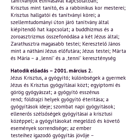
tanítványok elhívásával kapcsolatban;
Krisztus mint tanító, és a rabbinikus kor mesterei;
Krisztus hallgatói és tanítvá­nyi körei; a
szellemtudományi úton járó tanítvány által
kiépítendő hat kapcsolat; a buddhizmus és a
zoroasztrizmus összefonódása a két Jézus által;
Zarathusztra magasabb testei; Keresztelő János
mint a nátháni Jézus előfutára; Jézus testei; Márta
és Mária – a „lenni” és a „tenni” kereszténység
Hatodik előadás – 2001. március 2.
Jézus Krisztus, a gyógyító; különbségek a gyermek
Jézus és Krisztus gyó­gyításai közt; egyiptomi és
görög gyógyászat; a gyógyító esszénus
rend; földrajzi helyek gyógyító éteritása; a
gyógyítások ideje; szombat napi gyógyítások;
ellenerős szélsőségek gyógyításai a krisztusi
középpel; a gyó­gyításokat megelőző és követő
események sorrendisége; az ember
testeihez igazodó gyógyítás jövője –