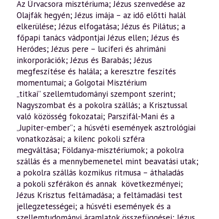
Az Úrvacsora misztériuma; Jézus szenvedése az
Olajfák hegyén; Jézus imája – az idő előtti halál
elkerülése; Jézus elfogatása; Jézus és Pilátus; a
főpapi tanács vádpontjai Jézus ellen; Jézus és
Heródes; Jézus pere – luciferi és ahrimáni
inkorporációk; Jézus és Barabás; Jézus
megfeszítése és halála; a keresztre feszítés
momentumai; a Golgotai Misztérium
„titkai” szellemtudományi szempont szerint;
Nagyszombat és a pokolra szállás; a Krisztussal
való közösség fokozatai; Parszifál-Mani és a
„Jupiter-ember”; a húsvéti események asztrológiai
vonatkozásai; a kilenc pokoli szféra
megváltása; Földanya-misztériumok; a pokolra
szállás és a mennybemenetel mint beavatási utak;
a pokolra szállás kozmikus ritmusa – áthaladás
a pokoli szférákon és annak következményei;
Jézus Krisztus feltámadása; a feltámadási test
jellegzetességei; a húsvéti események és a
szellemtudományi áramlatok összefüggései; Jézus