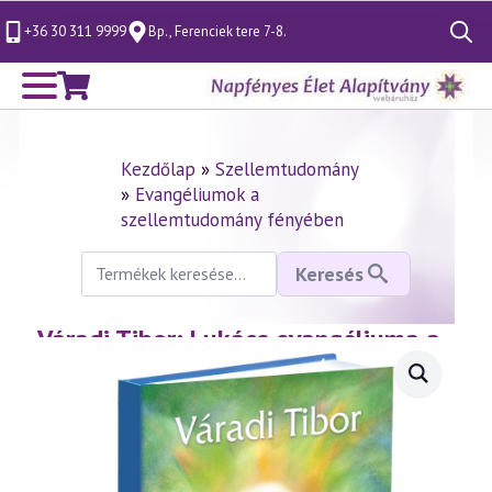
+36 30 311 9999
Bp., Ferenciek tere 7-8.
Search
for:
Kezdőlap
»
Szellemtudomány
»
Evangéliumok a
szellemtudomány fényében
Keresés
Keresés
a
következőre:
Váradi Tibor: Lukács evangéliuma a
szellemtudomány fényében (könyv)