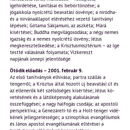
igehirdetése, tanításai és bebörtönzése; a
jógaiskola nyolcrétű beavatási ösvénye; a niródha-
és a nirvá­naállapot eléréséhez vezető tanítványi
lépések; Gótama Sákjamuni, az aszkéta; Márá
kísértései; Buddha megvilágosodása; a négy nemes
igazság és a nemes nyolcrétű ösvény; Jézus
megkeresztelkedése; a Krisztusmisztérium – az Ige
testté válásának folyamata; Vízkereszt
napjának ünnepi jelentősége
Ötödik előadás – 2001. február 9.
Az első tanítványok elhívása; partra szállás a
tengerről; a Krisztus által hozott új beavatási út és
az ellenerők két szélsőséges kísértése; Jézus kö­
vetésének és a látóképesség alakulásának
összefüggései; a nagy halfogás csodája; az apostoli
perspektíva; a Genezáreti-tó és a Holt-tenger vidé­
kének jellegzetességei; a szinoptikus evangéliumok
és János apostol evangéliumának eltérései a