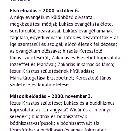
Első előadás – 2000. október 6.
A négy evangélium különböző olvasatai,
megközelítési módjai; Lukács evangélista élete,
sorsfordulói, beavatásai; Lukács evangéliumának
tagolása, egyedi vonásai; látók és beavatottak – az
Ige szemtanúi és szolgái; előző életek felidézése;
az evangélium előszava; híradás Keresztelő
János születéséről; Zakariás és Erzsébet kapcsolata
Józseffel és Máriával; Zakariás inkarnációs lánca;
Jézus Krisztus születésének hírül adása;
Mária látogatása Erzsébetnél; Keresztelő János
születése és körülmetélése
Második előadás – 2000. november 3.
Jézus Krisztus születése; Lukács és a buddhizmus
kapcsolata; az „Úr angyala”, Widár és a „mennyei
seregek”; buddhák és bódhiszattvák;
bódhiszattvatípusok; a bódhiszattvaút tíz
lépcsőfoka; a buddhaság és annak fokozatai;