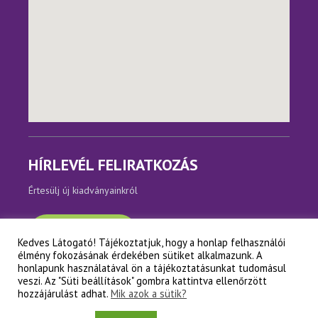
HÍRLEVÉL FELIRATKOZÁS
Értesülj új kiadványainkról
Feliratkozom
Kedves Látogató! Tájékoztatjuk, hogy a honlap felhasználói
élmény fokozásának érdekében sütiket alkalmazunk. A
honlapunk használatával ön a tájékoztatásunkat tudomásul
veszi. Az "Süti beállítások" gombra kattintva ellenőrzött
Copyright © Napfényes Élet Alapítvány
hozzájárulást adhat.
Mik azok a sütik?