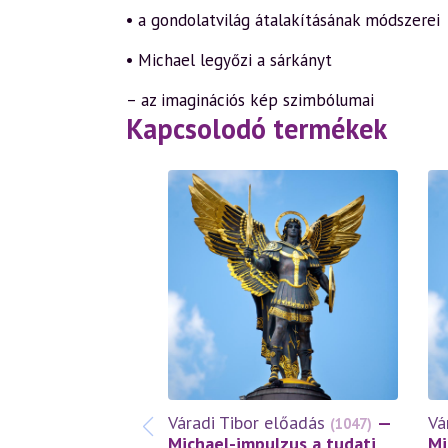
• a gondolatvilág átalakításának módszerei
• Michael legyőzi a sárkányt
– az imaginációs kép szimbólumai
Kapcsolodó termékek
Váradi Tibor előadás
—
Vá
(1047)
Michael-impulzus a tudati
Mi