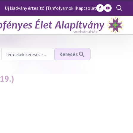
Új kiadvány értesítő |
Tanfolyamok |
Kapcsolat
Search
for:
Keresés
Keresés
a
következőre:
19.)