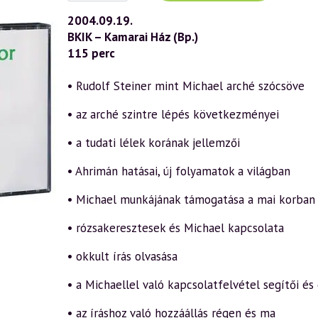
(349)
—
2004.09.19.
Michael-
BKIK – Kamarai Ház (Bp.)
impulzus
8.
115 perc
rész
(2004.09.19.)
mennyiség
• Rudolf Steiner mint Michael arché szócsöve
• az arché szintre lépés következményei
• a tudati lélek korának jellemzői
• Ahrimán hatásai, új folyamatok a világban
• Michael munkájának támogatása a mai korban
• rózsakeresztesek és Michael kapcsolata
• okkult írás olvasása
• a Michaellel való kapcsolatfelvétel segítői és 
• az íráshoz való hozzáállás régen és ma