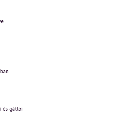
ve
rban
i és gátlói