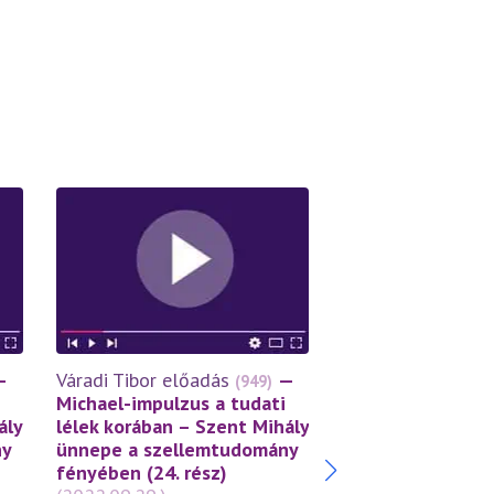
Váradi Tibor előa
—
Váradi Tibor előadás
—
(949)
Michael-impulzus
Michael-impulzus a tudati
lélek korában – 
ály
lélek korában – Szent Mihály
ünnepe a szelle
ny
ünnepe a szellemtudomány
fényében (23. ré
fényében (24. rész)