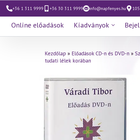
+36 1 311 9999
+36 30 311 9999
info@napfenyes.hu
1053
Online előadások
Kiadványok
Beje
Kezdőlap
»
Előadások CD-n és DVD-n
»
S
tudati lélek korában
Váradi Tibor előadás
(349)