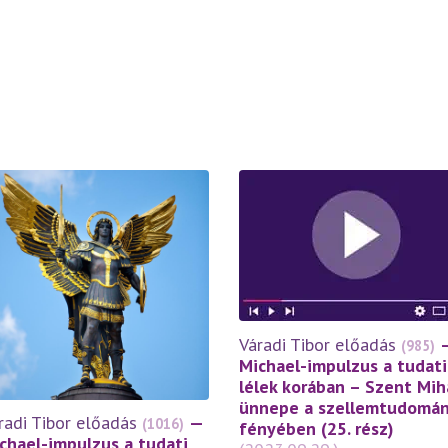
Váradi Tibor előadás
(985)
Michael-impulzus a tudati
lélek korában – Szent Mih
ünnepe a szellemtudomá
radi Tibor előadás
—
(1016)
fényében (25. rész)
chael-impulzus a tudati