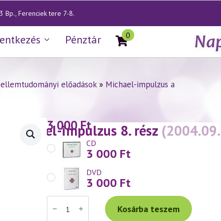
 Bp., Ferenciek tere 7-8.
0
lentkezés
Pénztár
zellemtudományi előadások
»
Michael-impulzus a
3 000
Ft
— Michael-impulzus 8. rész
(2004.09.
CD
3 000
Ft
DVD
3 000
Ft
Váradi
Tibor
Kosárba teszem
előadás