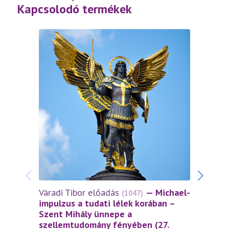
Kapcsolodó termékek
Váradi Tibor előadás
— Michael-
Várad
(1047)
impulzus a tudati lélek korában –
impul
Szent Mihály ünnepe a
Szent
szellemtudomány fényében (27.
szell