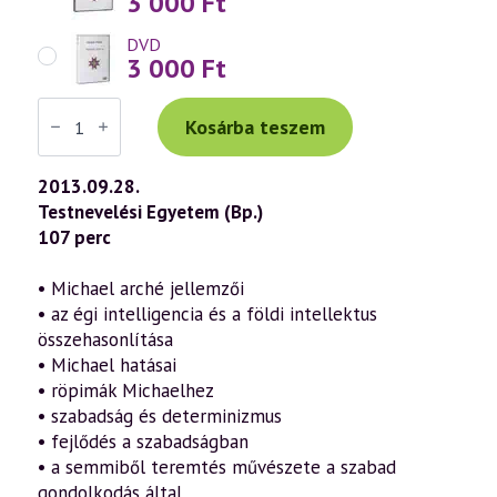
3 000
Ft
DVD
3 000
Ft
Váradi
Tibor
Kosárba teszem
előadás
(644)
—
2013.09.28.
Michael-
Testnevelési Egyetem (Bp.)
impulzus
a
107 perc
tudati
lélek
korában
• Michael arché jellemzői
17.
• az égi intelligencia és a földi intellektus
rész
(2013.09.28.)
összehasonlítása
mennyiség
• Michael hatásai
• röpimák Michaelhez
• szabadság és determinizmus
• fejlődés a szabadságban
• a semmiből teremtés művészete a szabad
gondolkodás által