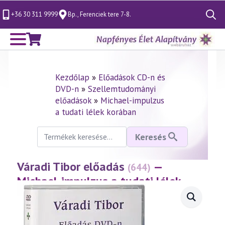
+36 30 311 9999
Bp., Ferenciek tere 7-8.
Search
for:
Kezdőlap
»
Előadások CD-n és
DVD-n
»
Szellemtudományi
előadások
»
Michael-impulzus
a tudati lélek korában
Keresés
Keresés
a
következőre:
Váradi Tibor előadás
—
(644)
Michael-impulzus a tudati lélek
korában 17. rész
(2013.09.28.)