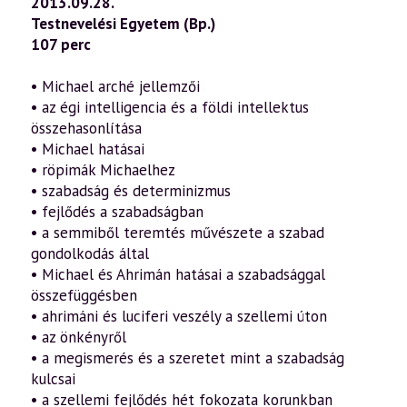
2013.09.28.
Testnevelési Egyetem (Bp.)
107 perc
• Michael arché jellemzői
• az égi intelligencia és a földi intellektus
összehasonlítása
• Michael hatásai
• röpimák Michaelhez
• szabadság és determinizmus
• fejlődés a szabadságban
• a semmiből teremtés művészete a szabad
gondolkodás által
• Michael és Ahrimán hatásai a szabadsággal
összefüggésben
• ahrimáni és luciferi veszély a szellemi úton
• az önkényről
• a megismerés és a szeretet mint a szabadság
kulcsai
• a szellemi fejlődés hét fokozata korunkban