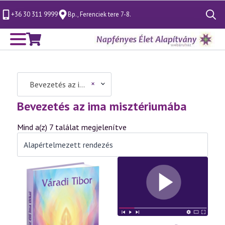
+36 30 311 9999
Bp., Ferenciek tere 7-8.
Search
for:
×
Bevezetés az ima misztériumába (7)
Bevezetés az ima misztériumába
Mind a(z) 7 találat megjelenítve