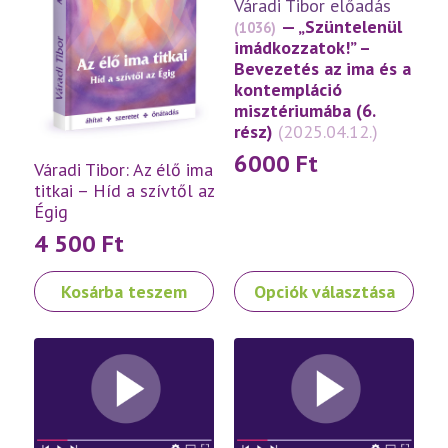
Váradi Tibor előadás
— „Szüntelenül
(1036)
imádkozzatok!” –
Bevezetés az ima és a
kontempláció
misztériumába (6.
rész)
(2025.04.12.)
6000
Ft
Váradi Tibor: Az élő ima
titkai – Híd a szívtől az
Égig
4 500
Ft
Ennek
Kosárba teszem
Opciók választása
a
terméknek
több
variációja
van.
A
változatok