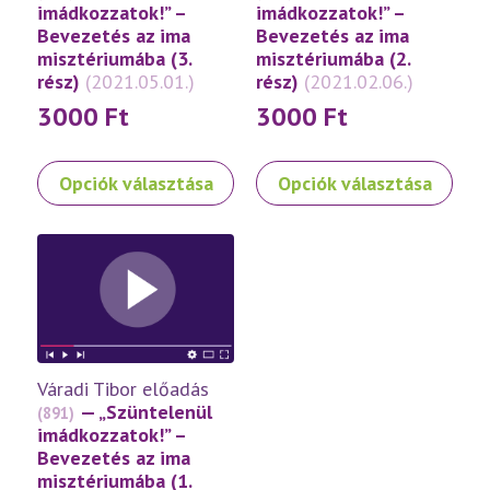
választhatók
választhatók
imádkozzatok!” –
imádkozzatok!” –
ki
ki
Bevezetés az ima
Bevezetés az ima
misztériumába (3.
misztériumába (2.
rész)
(2021.05.01.)
rész)
(2021.02.06.)
3000
Ft
3000
Ft
Ennek
Ennek
Opciók választása
Opciók választása
a
a
terméknek
terméknek
több
több
variációja
variációja
van.
van.
A
A
változatok
változatok
a
a
Váradi Tibor előadás
termékoldalon
termékoldalon
— „Szüntelenül
(891)
választhatók
választhatók
imádkozzatok!” –
ki
ki
Bevezetés az ima
misztériumába (1.