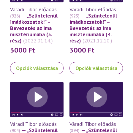
a
Váradi Tibor előadás
Váradi Tibor előadás
termékoldalon
— „Szüntelenül
— „Szüntelenül
(926)
(923)
választhatók
imádkozzatok!” –
imádkozzatok!” –
ki
Bevezetés az ima
Bevezetés az ima
misztériumába (5.
misztériumába (4.
rész)
(2022.01.14.)
rész)
(2021.12.10.)
3000
Ft
3000
Ft
Ennek
Ennek
Opciók választása
Opciók választása
a
a
terméknek
terméknek
több
több
variációja
variációja
van.
van.
A
A
változatok
változatok
a
a
Váradi Tibor előadás
Váradi Tibor előadás
termékoldalon
termékoldalon
— „Szüntelenül
— „Szüntelenül
(904)
(894)