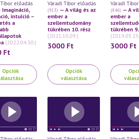
 Tibor előadás
Váradi Tibor előadás
Váradi Tibo
thatók
választhatók
választhatók
 Imagináció,
— A világ és az
— A vi
(913)
(846)
ki
ki
áció, intuíció –
ember a
ember a
etés a
szellemtudomány
szellemtu
abb
tükrében 10. rész
tükrében 9.
llapotok
(2021.10.09.)
(2019.05.25
ba
(2022.04.30.)
3000
Ft
3000
Ft
0
Ft
Ennek
Ennek
Opciók
Opciók
Opc
a
a
választása
választása
válas
knek
terméknek
terméknek
több
több
ója
variációja
variációja
van.
van.
A
A
atok
változatok
változatok
a
a
oldalon
termékoldalon
termékoldal
 Tibor előadás
Váradi Tibor előadás
Váradi Tibo