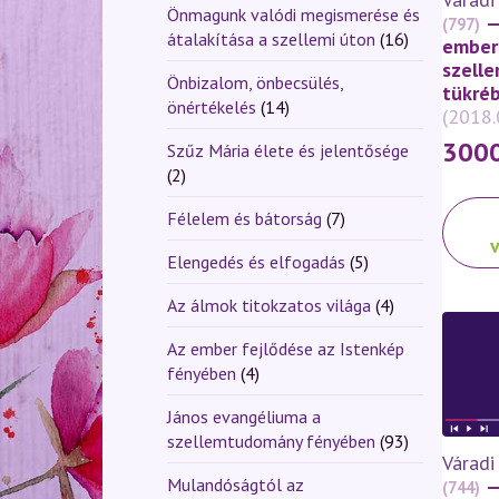
válasz
Önmagunk valódi megismerése és
—
(797)
ki
átalakítása a szellemi úton
(16)
ember
szell
Önbizalom, önbecsülés,
tükréb
önértékelés
(14)
(2018.
300
Szűz Mária élete és jelentősége
(2)
Ennek
Félelem és bátorság
(7)
a
termé
Elengedés és elfogadás
(5)
több
Az álmok titokzatos világa
(4)
variáci
van.
Az ember fejlődése az Istenkép
A
fényében
(4)
változ
a
János evangéliuma a
termék
szellemtudomány fényében
(93)
Váradi
válasz
—
Mulandóságtól az
(744)
ki