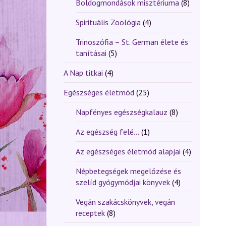
Boldogmondások misztériuma
(8)
Spirituális Zoológia
(4)
Trinoszófia – St. German élete és
tanításai
(5)
A Nap titkai
(4)
Egészséges életmód
(25)
Napfényes egészségkalauz
(8)
Az egészség felé...
(1)
Az egészséges életmód alapjai
(4)
Népbetegségek megelőzése és
szelíd gyógymódjai könyvek
(4)
Vegán szakácskönyvek, vegán
receptek
(8)