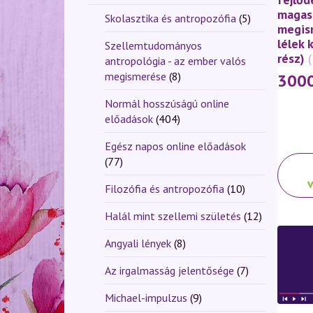
magas
Skolasztika és antropozófia
(5)
megis
lélek 
Szellemtudományos
rész)
antropológia - az ember valós
megismerése
(8)
300
Normál hosszúságú online
előadások
(404)
Egész napos online előadások
Ennek
(77)
a
Filozófia és antropozófia
(10)
termé
több
Halál mint szellemi születés
(12)
variáci
van.
Angyali lények
(8)
A
Az irgalmasság jelentősége
(7)
változ
a
Michael-impulzus
(9)
termék