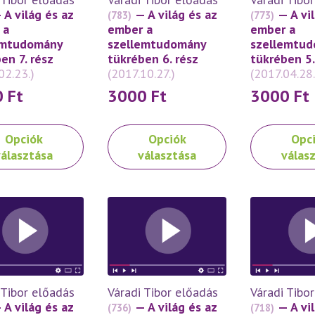
thatók
választhatók
választhatók
 A világ és az
— A világ és az
— A vi
(783)
(773)
ki
ki
 a
ember a
ember a
emtudomány
szellemtudomány
szellemtu
en 7. rész
tükrében 6. rész
tükrében 5.
02.23.)
(2017.10.27.)
(2017.04.28.
0
Ft
3000
Ft
3000
Ft
Ennek
Ennek
Opciók
Opciók
Opc
a
a
választása
választása
válas
knek
terméknek
terméknek
több
több
ója
variációja
variációja
van.
van.
A
A
atok
változatok
változatok
a
a
oldalon
termékoldalon
termékoldal
 Tibor előadás
Váradi Tibor előadás
Váradi Tibo
thatók
választhatók
választhatók
 A világ és az
— A világ és az
— A vi
(736)
(718)
ki
ki