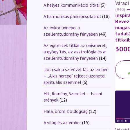
Váradi
válasz
A helyes kommunikáció titkai
(3)
—
(940)
ki
inspir
A harmonikus párkapcsolatról
(18)
Bevez
magas
Az évkör ünnepei a
tudatá
szellemtudomány fényében
(49)
titkai
Az égitestek titkai az önismeret,
300
a gyógyítás, az asztrológia és a
szellemtudomány fényében
(14)
Ennek
„Jól csak a szívével lát az ember”
a
– „A kis herceg” rejtett üzenetei
termé
spirituális szemmel
(6)
több
variáci
Hit, Remény, Szeretet – Isteni
van.
erények
(12)
A
változ
Hála, öröm, boldogság
(12)
a
A világ és az ember
(15)
termék
Váradi