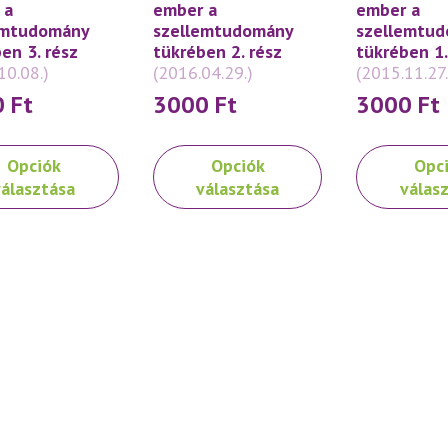
 a
ember a
ember a
emtudomány
szellemtudomány
szellemtu
en 3. rész
tükrében 2. rész
tükrében 1.
10.08.)
(2016.04.29.)
(2015.11.27.
0
Ft
3000
Ft
3000
Ft
Ennek
Ennek
Opciók
Opciók
Opc
a
a
választása
választása
válas
knek
terméknek
terméknek
több
több
ója
variációja
variációja
van.
van.
A
A
atok
változatok
változatok
a
a
oldalon
termékoldalon
termékoldal
thatók
választhatók
választhatók
ki
ki