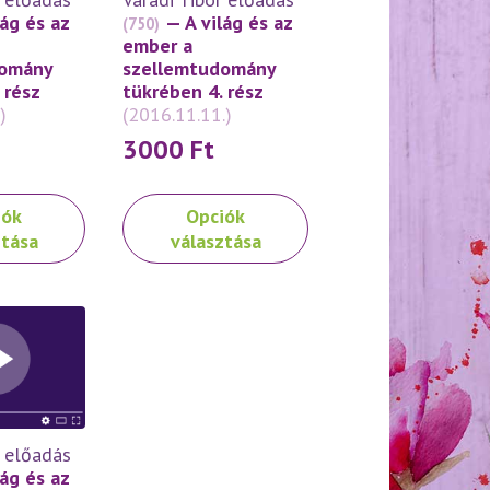
választhatók
lág és az
— A világ és az
(750)
ki
ember a
domány
szellemtudomány
 rész
tükrében 4. rész
)
(2016.11.11.)
3000
Ft
Ennek
iók
Opciók
a
ztása
választása
terméknek
több
variációja
van.
A
változatok
a
on
termékoldalon
r előadás
választhatók
lág és az
ki