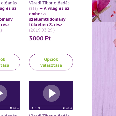
r előadás
Váradi Tibor előadás
választhatók
lág és az
— A világ és az
(838)
ki
ember a
domány
szellemtudomány
 rész
tükrében 8. rész
.)
(2019.03.29.)
3000
Ft
Ennek
iók
Opciók
a
ztása
választása
terméknek
több
variációja
van.
A
változatok
a
on
termékoldalon
r előadás
Váradi Tibor előadás