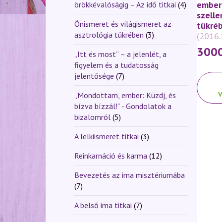
ember
örökkévalóságig – Az idő titkai
(4)
szell
Önismeret és világismeret az
tükréb
asztrológia tükrében
(3)
(2016.
300
„Itt és most” – a jelenlét, a
figyelem és a tudatosság
jelentősége
(7)
Ennek
a
„Mondottam, ember: Küzdj, és
termé
bízva bízzál!” - Gondolatok a
több
bizalomról
(5)
variáci
van.
A lelkiismeret titkai
(3)
A
Reinkarnáció és karma
(12)
változ
a
Bevezetés az ima misztériumába
termék
(7)
válasz
ki
A belső ima titkai
(7)