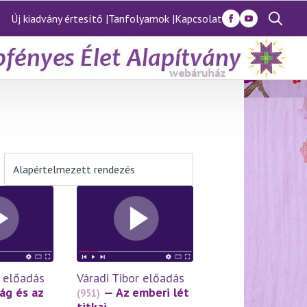
Új kiadvány értesítő |
Tanfolyamok |
Kapcsolat
Search
for:
r előadás
Váradi Tibor előadás
lág és az
— Az emberi lét
(951)
titkai –