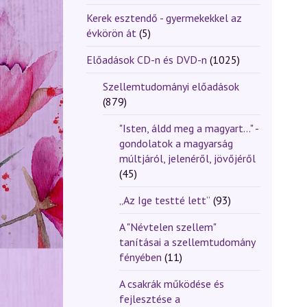
Kerek esztendő - gyermekekkel az
évkörön át
(5)
Előadások CD-n és DVD-n
(1025)
Szellemtudományi előadások
(879)
"Isten, áldd meg a magyart..." -
gondolatok a magyarság
múltjáról, jelenéről, jövőjéről
(45)
„Az Ige testté lett”
(93)
A "Névtelen szellem"
tanításai a szellemtudomány
fényében
(11)
A csakrák működése és
fejlesztése a