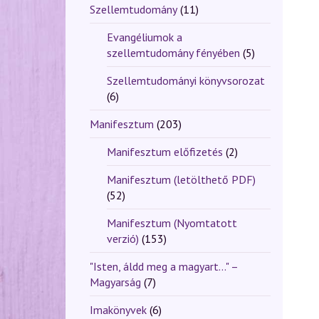
Szellemtudomány
(11)
Evangéliumok a
szellemtudomány fényében
(5)
Szellemtudományi könyvsorozat
(6)
Manifesztum
(203)
Manifesztum előfizetés
(2)
Manifesztum (letölthető PDF)
(52)
Manifesztum (Nyomtatott
verzió)
(153)
"Isten, áldd meg a magyart..." –
Magyarság
(7)
Imakönyvek
(6)