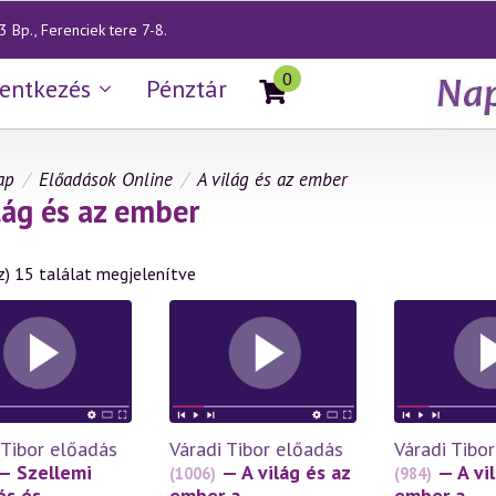
 Bp., Ferenciek tere 7-8.
0
lentkezés
Pénztár
ap
Előadások Online
A világ és az ember
lág és az ember
z) 15 találat megjelenítve
 Tibor előadás
Váradi Tibor előadás
Váradi Tibo
— Szellemi
— A világ és az
— A vi
(1006)
(984)
és és
ember a
ember a