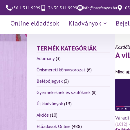
+36 1 311 9999
+36 30 311 9999
info@napfenyes.hu
1053
Online előadások
Kiadványok
Beje
Kezdől
TERMÉK KATEGÓRIÁK
A vi
Adomány
(3)
Önismereti könyvsorozat
(6)
Mind a(
Belépőjegyek
(3)
Gyermekeknek és szülőknek
(8)
Új kiadványok
(13)
Akciós
(10)
Váradi
(1012)
Előadások Online
(488)
fejlőd