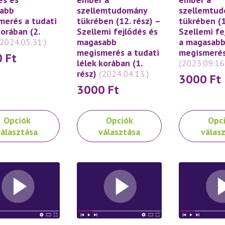
abb
szellemtudomány
szellemtu
merés a tudati
tükrében (12. rész) –
tükrében (1
korában (2.
Szellemi fejlődés és
Szellemi fe
(2024.05.31.)
magasabb
a magasab
megismerés a tudati
megismeré
0
Ft
lélek korában (1.
(2023.09.16
rész)
(2024.04.13.)
3000
Ft
3000
Ft
Ennek
Ennek
Opciók
Opciók
Opc
a
a
választása
választása
válas
knek
terméknek
terméknek
több
több
ója
variációja
variációja
van.
van.
A
A
atok
változatok
változatok
a
a
oldalon
termékoldalon
termékoldal