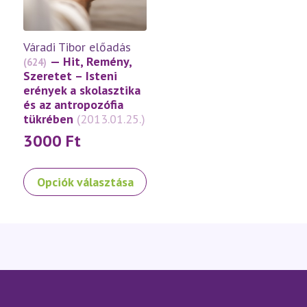
termékoldalon
termékoldalon
választhatók
választhatók
ki
ki
Váradi Tibor előadás
— Hit, Remény,
(624)
Szeretet – Isteni
erények a skolasztika
és az antropozófia
tükrében
(2013.01.25.)
3000
Ft
Ennek
Opciók választása
a
terméknek
több
variációja
van.
A
változatok
a