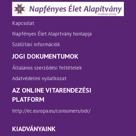
termékoldalon
választhatók
ki
Kapcsolat
Napfényes Élet Alapítvány honlapja
Szállítási információk
JOGI DOKUMENTUMOK
Általános szerződési feltételek
Adatvédelmi nyilatkozat
AZ ONLINE VITARENDEZÉSI
PLATFORM
http://ec.europa.eu/consumers/odr/
KIADVÁNYAINK