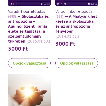
változatok
változatok
a
a
Váradi Tibor előadás
Váradi Tibor előadás
termékoldalon
termékoldalon
— Skolasztika és
— A Miatyánk hét
(693)
(659)
választhatók
választhatók
antropozófia –
kérése a skolasztika
ki
ki
Aquinói Szent Tamás
és az antropozófia
élete és tanításai a
fényében
szellemtudomány
(2014.01.31.)
tükrében
(2015.01.30.)
3000
Ft
3000
Ft
Ennek
Ennek
Opciók választása
Opciók választása
a
a
terméknek
terméknek
több
több
variációja
variációja
van.
van.
A
A
változatok
változatok
a
a