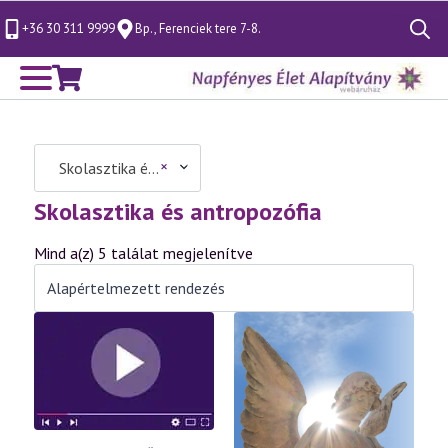
+36 30 311 9999
Bp., Ferenciek tere 7-8.
Search
for:
×
Skolasztika és antropozófia (5)
Skolasztika és antropozófia
Mind a(z) 5 találat megjelenítve