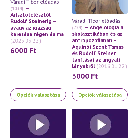
Váradi Tibor előadás
—
(1034)
Arisztotelésztől
Váradi Tibor előadás
Rudolf Steinerig –
— Angelológia a
avagy az igazság
(724)
skolasztikában és az
keresése régen és ma
antropozófiában –
(2025.03.22.)
Aquinói Szent Tamás
6000
Ft
és Rudolf Steiner
tanításai az angyali
lényekről
(2016.01.22.)
3000
Ft
Ennek
Ennek
Opciók választása
Opciók választása
a
a
terméknek
terméknek
több
több
variációja
variációja
van.
van.
A
A