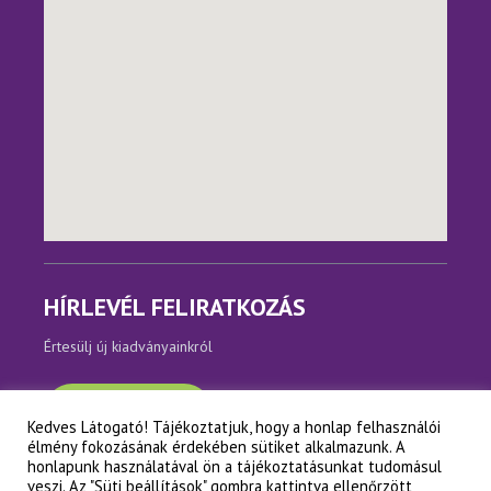
HÍRLEVÉL FELIRATKOZÁS
Értesülj új kiadványainkról
Feliratkozom
Kedves Látogató! Tájékoztatjuk, hogy a honlap felhasználói
élmény fokozásának érdekében sütiket alkalmazunk. A
honlapunk használatával ön a tájékoztatásunkat tudomásul
veszi. Az "Süti beállítások" gombra kattintva ellenőrzött