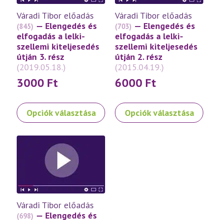
a
Váradi Tibor előadás
Váradi Tibor előadás
termékoldalon
— Elengedés és
— Elengedés és
(845)
(703)
választhatók
elfogadás a lelki-
elfogadás a lelki-
ki
szellemi kiteljesedés
szellemi kiteljesedés
útján 3. rész
útján 2. rész
(2019.05.18.)
(2015.04.19.)
3000
Ft
6000
Ft
Ennek
Ennek
Opciók választása
Opciók választása
a
a
terméknek
terméknek
több
több
variációja
variációja
van.
van.
A
A
változatok
változatok
a
a
Váradi Tibor előadás
termékoldalon
termékoldalon
— Elengedés és
(698)