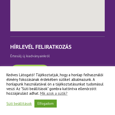
HÍRLEVÉL FELIRATKOZÁS
Értesülj új kiadványainkról
Feliratkozom
Kedves Látogató! Tájékoztatjuk, hogy a honlap felhasználói
élmény fokozásának érdekében sütiket alkalmazunk. A
honlapunk használatával ön a tájékoztatásunkat tudomásul
veszi. Az "Süti beállítások" gombra kattintva ellenőrzött
Copyright © Napfényes Élet Alapítvány
hozzájárulást adhat.
Mik azok a sütik?
Süti beállítások
Elfogadom