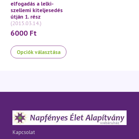
választhatók
választhatók
elfogadás a lelki-
ki
ki
szellemi kiteljesedés
útján 1. rész
(2015.03.14.)
6000
Ft
Ennek
Opciók választása
a
terméknek
több
variációja
van.
A
változatok
a
termékoldalon
választhatók
ki
Kapcsolat