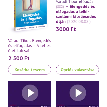
Váradi Tibor előadás
— Elengedés és
(882)
elfogadás a lelki-
szellemi kiteljesedés
útján
(2020.08.08.)
3000
Ft
Váradi Tibor: Elengedés
és elfogadás – A teljes
élet kulcsai
2 500
Ft
Ennek
Kosárba teszem
Opciók választása
a
terméknek
több
variációja
van.
A
változatok