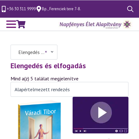
+36 30 311 9999
Bp., Ferenciek tere 7-8.
Search
for:
×
Elengedés és elfogadás (5)
Elengedés és elfogadás
Mind a(z) 5 találat megjelenítve