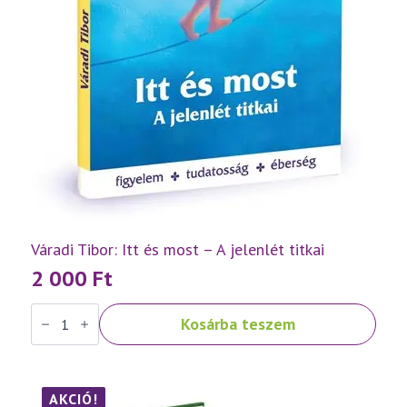
Váradi Tibor: Itt és most – A jelenlét titkai
2 000
Ft
Váradi
Kosárba teszem
Tibor:
Itt
és
most
–
A
AKCIÓ!