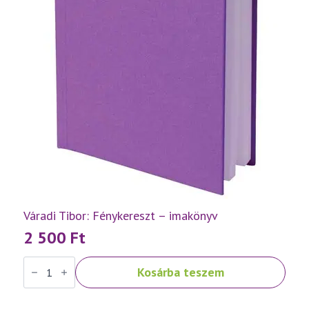
Váradi Tibor: Fénykereszt – imakönyv
2 500
Ft
Váradi
Kosárba teszem
Tibor:
Fénykereszt
–
imakönyv