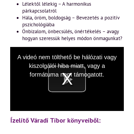
Lélektől lélekig – A harmonikus
párkapcsolatról
Hála, öröm, boldogság – Bevezetés a pozitív
pszichológiába
Önbizalom, önbecsülés, önértékelés – avagy
hogyan szeressük helyes módon önmagunkat?
This
A videó nem tölthető be hálózati vagy
is
a
kiszolgálói hiba miatt, vagy a
modal
window.
formátuma nem támogatott.
Videó
lejátsz
Ízelítő Váradi Tibor könyveiből: