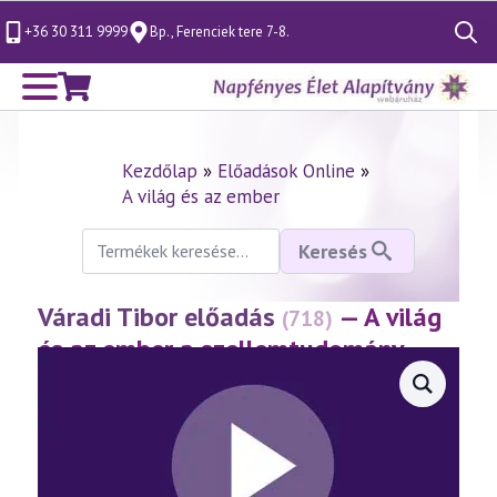
+36 30 311 9999
Bp., Ferenciek tere 7-8.
Search
for:
Kezdőlap
»
Előadások Online
»
A világ és az ember
Keresés
Keresés
a
következőre:
Váradi Tibor előadás
— A világ
(718)
és az ember a szellemtudomány
tükrében 1. rész
(2015.11.27.)