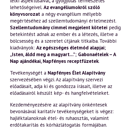
lelki aspektusaival, a gyógyulás természetes
lehetőségeivel.
Az evangéliumokról szóló
könyvsorozat
a négy evangélium mélyebb
megértéséhez ad szellemtudományi értelmezést.
Szellemtudomány címmel megjelent kötetei
pedig
betekintést adnak az ember és a létezés, illetve a
bölcsesség és a szeretet útjának titkaiba. További
kiadványok:
Az egészséges életmód alapjai
;
„Isten, áldd meg a magyart…”
;
Gabonaételek – A
Nap ajándékai
,
Napfényes receptfüzetek
.
Tevékenységét a
Napfényes Élet Alapítvány
szervezésében végzi. Az alapítvány szervezi
előadásait, adja ki és gondozza írásait, illetve az
előadásairól készült kép- és hangfelvételeket.
Kezdeményezésére az alapítvány önkéntesek
bevonásával karitatív tevékenységeket is végez:
hajléktalanoknak étel- és ruhaosztás, valamint
erdőtakarítás és kórházlátogatás formájában.