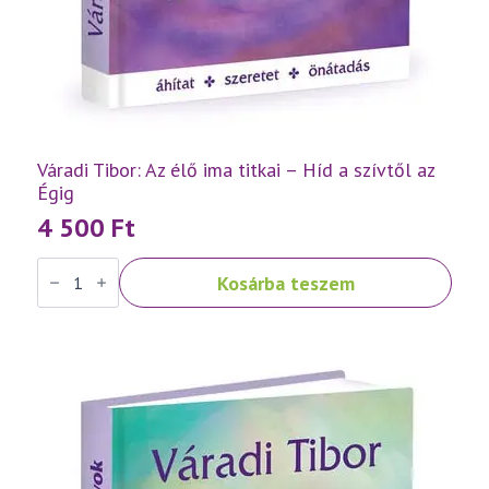
Váradi Tibor: Az élő ima titkai – Híd a szívtől az
Égig
4 500
Ft
Váradi
Kosárba teszem
Tibor:
Az
élő
ima
titkai
–
Híd
a
szívtől
az
Égig
mennyiség