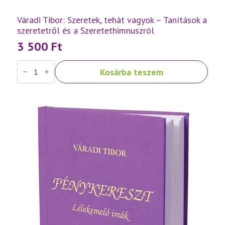
Váradi Tibor: Szeretek, tehát vagyok – Tanítások a
szeretetről és a Szeretethimnuszról
3 500
Ft
Váradi
Kosárba teszem
Tibor:
Szeretek,
tehát
vagyok
–
Tanítások
a
szeretetről
és
a
Szeretethimnuszról
mennyiség