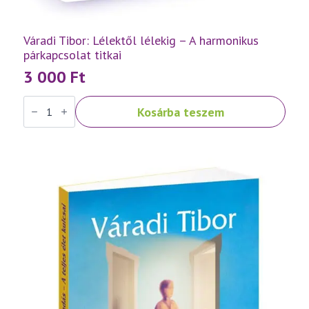
Váradi Tibor: Lélektől lélekig – A harmonikus
párkapcsolat titkai
3 000
Ft
Váradi
Kosárba teszem
Tibor:
Lélektől
lélekig
–
A
harmonikus
párkapcsolat
titkai
mennyiség