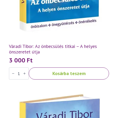
Váradi Tibor: Az önbecsülés titkai – A helyes
önszeretet útja
3 000
Ft
Váradi
Kosárba teszem
Tibor:
Az
önbecsülés
titkai
–
A
helyes
önszeretet
útja
mennyiség