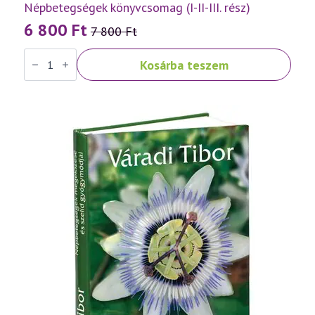
Népbetegségek könyvcsomag (I-II-III. rész)
6 800
Ft
7 800
Ft
Original
Current
Népbetegségek
price
price
Kosárba teszem
könyvcsomag
was:
is:
(I-
II-
7
6
III.
rész)
800 Ft.
800 Ft.
mennyiség