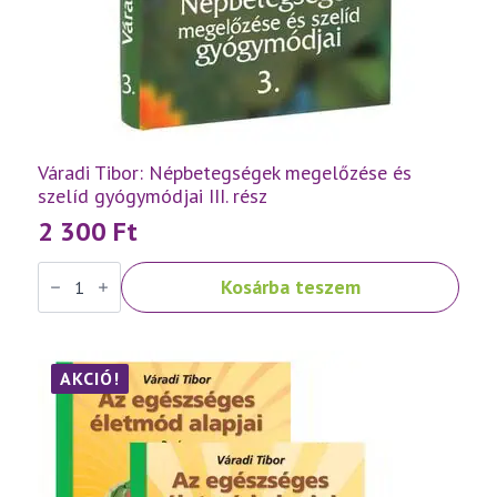
Váradi Tibor: Népbetegségek megelőzése és
szelíd gyógymódjai III. rész
2 300
Ft
Váradi
Kosárba teszem
Tibor:
Népbetegségek
megelőzése
és
szelíd
gyógymódjai
AKCIÓ!
III.
rész
mennyiség