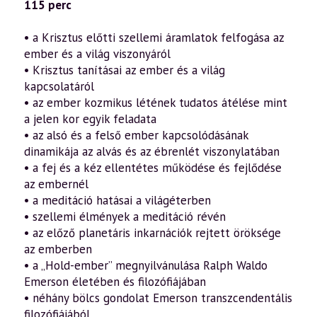
és
115 perc
az
ember
a
• a Krisztus előtti szellemi áramlatok felfogása az
szellemtudomány
ember és a világ viszonyáról
tükrében
1.
• Krisztus tanításai az ember és a világ
rész
kapcsolatáról
(2015.11.27.)
mennyiség
• az ember kozmikus létének tudatos átélése mint
a jelen kor egyik feladata
• az alsó és a felső ember kapcsolódásának
dinamikája az alvás és az ébrenlét viszonylatában
• a fej és a kéz ellentétes működése és fejlődése
az embernél
• a meditáció hatásai a világéterben
• szellemi élmények a meditáció révén
• az előző planetáris inkarnációk rejtett öröksége
az emberben
• a „Hold-ember” megnyilvánulása Ralph Waldo
Emerson életében és filozófiájában
• néhány bölcs gondolat Emerson transzcendentális
filozófiájából