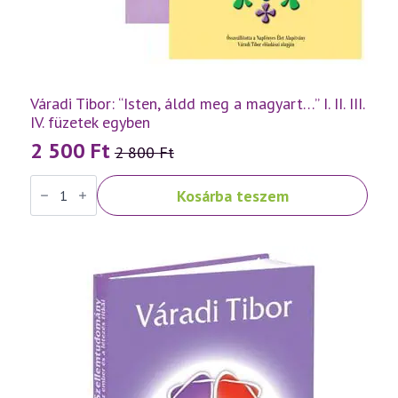
Váradi Tibor: “Isten, áldd meg a magyart…” I. II. III.
IV. füzetek egyben
2 500
Ft
2 800
Ft
Original
Current
Váradi
price
price
Kosárba teszem
Tibor:
was:
is:
"Isten,
áldd
2
2
meg
a
800 Ft.
500 Ft.
magyart..."
I.
II.
III.
IV.
füzetek
egyben
mennyiség