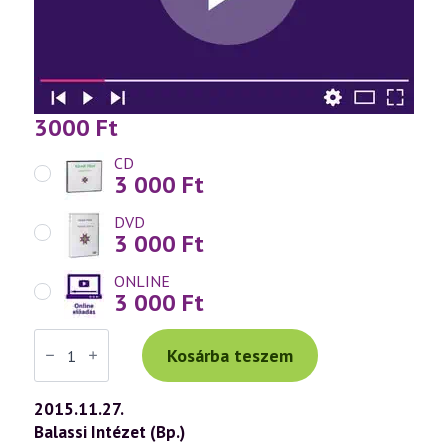
3000
Ft
CD
3 000
Ft
DVD
3 000
Ft
ONLINE
3 000
Ft
Váradi
Tibor
Kosárba teszem
előadás
(718)
—
2015.11.27.
A
Balassi Intézet (Bp.)
világ