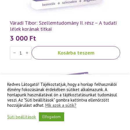
Váradi Tibor: Szellemtudomány II. rész – A tudati
lélek korának titkai
3 000
Ft
Váradi
Kosárba teszem
Tibor:
Szellemtudomány
II.
rész
-
A
tudati
Kedves Látogató! Tájékoztatjuk, hogy a honlap felhasználói
lélek
élmény fokozásának érdekében sütiket alkalmazunk. A
korának
titkai
honlapunk használatával ön a tájékoztatásunkat tudomásul
mennyiség
veszi. Az "Süti beállítások" gombra kattintva ellenőrzött
hozzájárulást adhat.
Mik azok a sütik?
Süti beállítások
Elfogadom