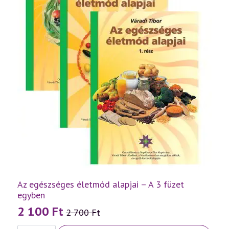
Az egészséges életmód alapjai – A 3 füzet
egyben
2 100
Ft
2 700
Ft
Original
Current
Az