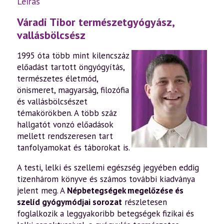
Leírás
Váradi Tibor természetgyógyász,
vallásbölcsész
1995 óta több mint kilencszáz
előadást tartott öngyógyítás,
természetes életmód,
önismeret, magyarság, filozófia
és vallásbölcsészet
témakörökben. A több száz
hallgatót vonzó előadások
mellett rendszeresen tart
tanfolyamokat és táborokat is.
A testi, lelki és szellemi egészség jegyében eddig
tizenhárom könyve és számos további kiadványa
jelent meg. A
Népbetegségek megelőzése és
szelíd gyógymódjai sorozat
részletesen
foglalkozik a leggyakoribb betegségek fizikai és