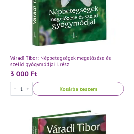
Váradi Tibor: Népbetegségek megelőzése és
szelíd gyógymódjai I. rész
3 000
Ft
Váradi
Kosárba teszem
Tibor:
Népbetegségek
megelőzése
és
szelíd
gyógymódjai
I.
rész
mennyiség