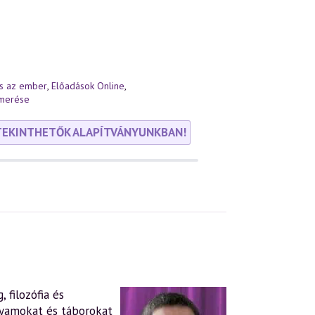
és az ember
,
Előadások Online
,
smerése
TEKINTHETŐK ALAPÍTVÁNYUNKBAN!
 filozófia és
lyamokat és táborokat