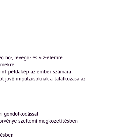
 hő-, levegő- és víz-elemre
lemekre
 mint példakép az ember számára
ól jövő impulzusoknak a találkozása az
ri gondolkodással
örvénye szellemi megközelítésben
gésben