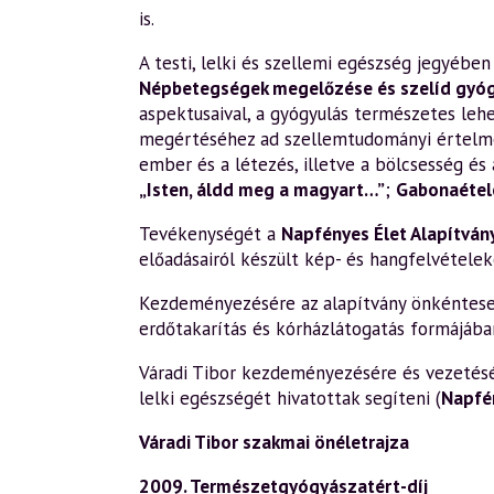
is.
A testi, lelki és szellemi egészség jegyéb
Népbetegségek megelőzése és szelíd gyó
aspektusaival, a gyógyulás természetes leh
megértéséhez ad szellemtudományi értelm
ember és a létezés, illetve a bölcsesség és 
„Isten, áldd meg a magyart…”
;
Gabonaétele
Tevékenységét a
Napfényes Élet Alapítván
előadásairól készült kép- és hangfelvételek
Kezdeményezésére az alapítvány önkéntesek 
erdőtakarítás és kórházlátogatás formájába
Váradi Tibor kezdeményezésére és vezetésév
lelki egészségét hivatottak segíteni (
Napfé
Váradi Tibor szakmai önéletrajza
2009. Természetgyógyászatért-díj