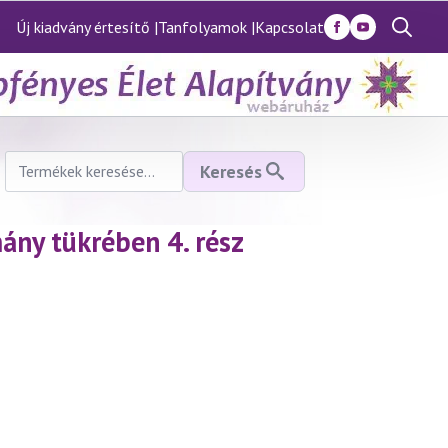
Új kiadvány értesítő |
Tanfolyamok |
Kapcsolat
Search
for:
Keresés
Keresés
a
következőre:
ány tükrében 4. rész