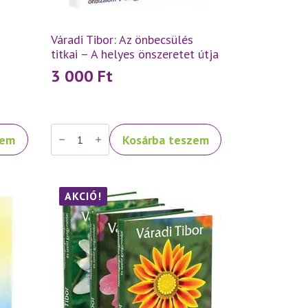
Váradi Tibor: Az önbecsülés
titkai – A helyes önszeretet útja
3 000
Ft
Váradi
zem
Kosárba teszem
Tibor:
Az
önbecsülés
titkai
–
A
AKCIÓ!
helyes
önszeretet
útja
mennyiség