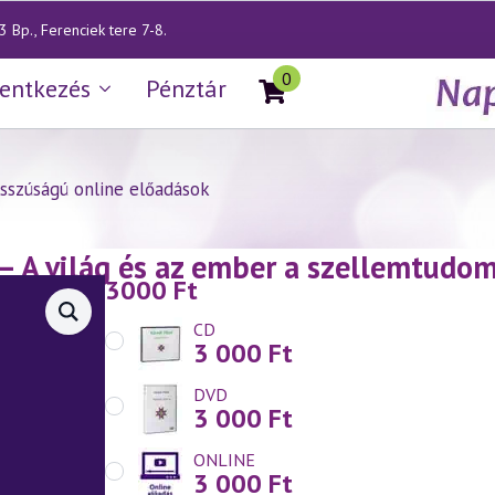
 Bp., Ferenciek tere 7-8.
0
lentkezés
Pénztár
sszúságú online előadások
— A világ és az ember a szellemtudom
3000
Ft
CD
3 000
Ft
DVD
3 000
Ft
ONLINE
3 000
Ft