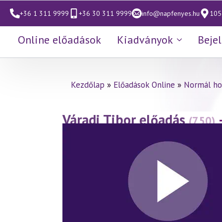
+36 1 311 9999
+36 30 311 9999
info@napfenyes.hu
1053
Online előadások
Kiadványok
Beje
Kezdőlap
»
Előadások Online
»
Normál ho
Váradi Tibor előadás
(750)
(2016.11.11.)