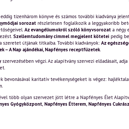
en eddig tizenhárom könyve és számos további kiadványa jelen
gymódjai sorozat
részletesen foglalkozik a leggyakoribb bete
etőségeivel.
Az evangéliumokról szóló könyvsorozat
a négy 
ezést.
Szellemtudomány címmel megjelent kötetei
pedig be
a szeretet útjának titkaiba. További kiadványok:
Az egészsége
k – A Nap ajándékai
,
Napfényes receptfüzetek
.
y
szervezésében végzi. Az alapítvány szervezi előadásait, adja k
et.
bevonásával karitatív tevékenységeket is végez: hajléktalan
n.
el több olyan szervezet jött létre a Napfényes Élet Alapítv
nyes Gyógyközpont
,
Napfényes Étterem
,
Napfényes Cukrás