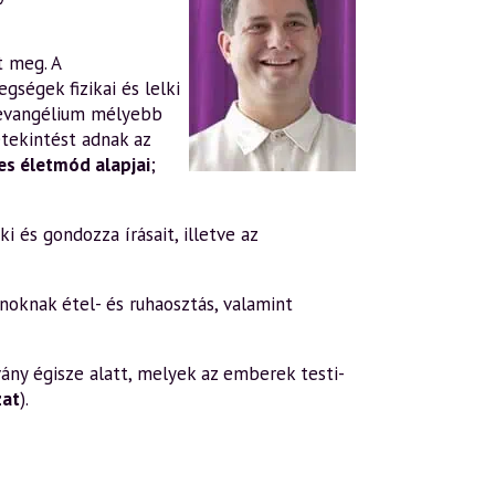
t meg. A
gségek fizikai és lelki
evangélium mélyebb
tekintést adnak az
s életmód alapjai
;
i és gondozza írásait, illetve az
oknak étel- és ruhaosztás, valamint
ány égisze alatt, melyek az emberek testi-
zat
).