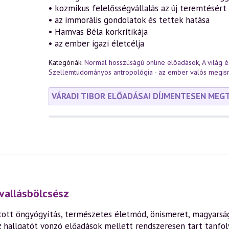
• kozmikus felelősségvállalás az új teremtésért
• az immorális gondolatok és tettek hatása
• Hamvas Béla korkritikája
• az ember igazi életcélja
Kategóriák:
Normál hosszúságú online előadások
,
A világ 
Szellemtudományos antropológia - az ember valós megi
VÁRADI TIBOR ELŐADÁSAI DÍJMENTESEN MEG
vallásbölcsész
ott öngyógyítás, természetes életmód, önismeret, magyarság,
z hallgatót vonzó előadások mellett rendszeresen tart tanfo