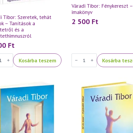
Váradi Tibor: Fénykereszt –
imakönyv
i Tibor: Szeretek, tehát
2 500
Ft
k – Tanítások a
tetről és a
etethimnuszról
500
Ft
Váradi
Kosárba teszem
Kosárba tes
Tibor:
ek,
Fénykereszt
–
k
imakönyv
mennyiség
ások
tetről
tethimnuszról
iség