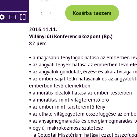
Váradi
Tibor
Kosárba teszem
előadás
(750)
—
2016.11.11.
A
Villányi úti Konferenciaközpont (Bp.)
világ
és
82 perc
az
ember
a
• a magasabb lénytagok hatása az emberben lévő
szellemtudomány
• az angyali lények hatása az emberben lévő e
tükrében
4.
• az angyalok gondolat-, érzés- és akaratvilága
rész
• az ember saját lelki hatásának és az angyalokt
(2016.11.11.)
mennyiség
emberben lévő elemekben
• a morális ideálok hatása az ember testeiben
• a moralitás mint világteremtő erő
• az ember mint társteremtő lény
• az elhaló világegyetem összefüggése az embe
• az anyagmegmaradás és energiamegmaradás t
• egy új makrokozmosz születése
– a Golgotai Misztérium hatásai ezzel összefüg