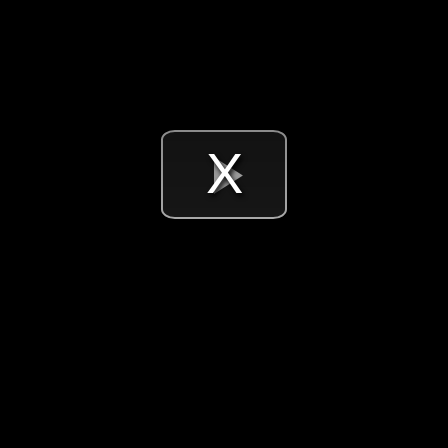
Videó
lejátsz