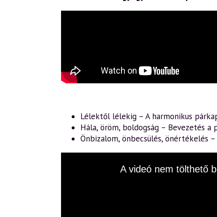
Lélektől lélekig – A harmonikus párka
Hála, öröm, boldogság – Bevezetés a p
Önbizalom, önbecsülés, önértékelés 
This
A videó nem tölthető b
is
a
modal
window.