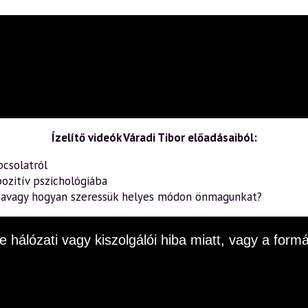
Ízelítő videók Váradi Tibor előadásaiból:
pcsolatról
ozitív pszichológiába
– avagy hogyan szeressük helyes módon önmagunkat?
e hálózati vagy kiszolgálói hiba miatt, vagy a fo