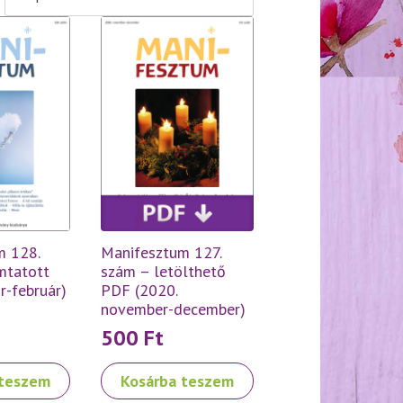
m 128.
Manifesztum 127.
mtatott
szám – letölthető
r-február)
PDF (2020.
november-december)
500
Ft
 teszem
Kosárba teszem