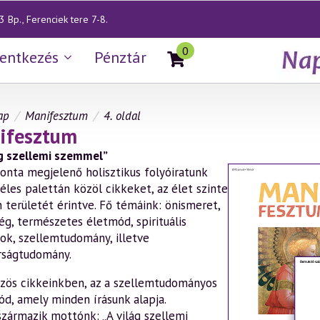
 Bp., Ferenciek tere 7-8.
0
lentkezés
Pénztár
ap
Manifesztum
4. oldal
ifesztum
ág szellemi szemmel”
onta megjelenő holisztikus folyóiratunk
éles palettán közöl cikkeket, az élet szinte
 területét érintve. Fő témáink: önismeret,
ég, természetes életmód, spirituális
sok, szellemtudomány, illetve
ságtudomány.
zös cikkeinkben, az a szellemtudományos
ód, amely minden írásunk alapja.
származik mottónk: „A világ szellemi