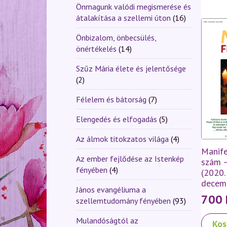
Önmagunk valódi megismerése és
átalakítása a szellemi úton
(16)
Önbizalom, önbecsülés,
önértékelés
(14)
Szűz Mária élete és jelentősége
(2)
Félelem és bátorság
(7)
Elengedés és elfogadás
(5)
Az álmok titokzatos világa
(4)
Manife
Az ember fejlődése az Istenkép
szám 
fényében
(4)
(2020.
decem
János evangéliuma a
700
szellemtudomány fényében
(93)
Mulandóságtól az
Kos