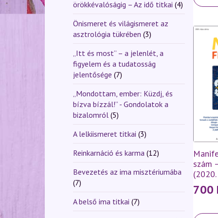
örökkévalóságig – Az idő titkai
(4)
Önismeret és világismeret az
asztrológia tükrében
(3)
„Itt és most” – a jelenlét, a
figyelem és a tudatosság
jelentősége
(7)
„Mondottam, ember: Küzdj, és
bízva bízzál!” - Gondolatok a
bizalomról
(5)
A lelkiismeret titkai
(3)
Reinkarnáció és karma
(12)
Manife
szám 
Bevezetés az ima misztériumába
(2020.
(7)
700
A belső ima titkai
(7)