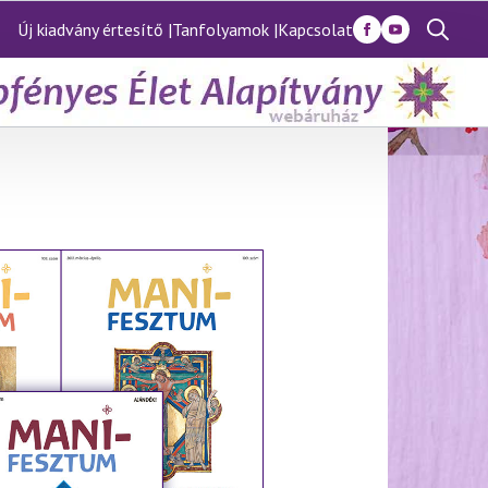
Új kiadvány értesítő |
Tanfolyamok |
Kapcsolat
Search
for: