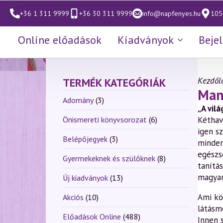
+36 1 311 9999
+36 30 311 9999
info@napfenyes.hu
1053
Online előadások
Kiadványok
Beje
Kezdől
TERMÉK KATEGÓRIÁK
Man
Adomány
(3)
„A vil
Önismereti könyvsorozat
(6)
Kéthav
igen sz
Belépőjegyek
(3)
minden
egészs
Gyermekeknek és szülőknek
(8)
tanítá
magyar
Új kiadványok
(13)
Ami kö
Akciós
(10)
látásm
Előadások Online
(488)
Innen 