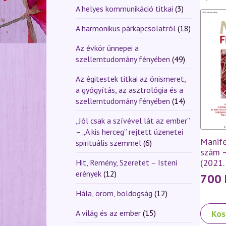
A helyes kommunikáció titkai
(3)
A harmonikus párkapcsolatról
(18)
Az évkör ünnepei a
szellemtudomány fényében
(49)
Az égitestek titkai az önismeret,
a gyógyítás, az asztrológia és a
szellemtudomány fényében
(14)
„Jól csak a szívével lát az ember”
– „A kis herceg” rejtett üzenetei
Manife
spirituális szemmel
(6)
szám 
(2021. 
Hit, Remény, Szeretet – Isteni
erények
(12)
700
Hála, öröm, boldogság
(12)
Kos
A világ és az ember
(15)