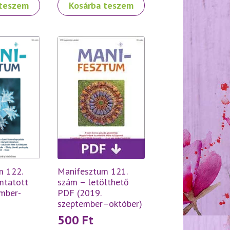
 teszem
Kosárba teszem
Manifesztum 121.
m 122.
szám – letölthető
mtatott
PDF (2019.
mber-
szeptember–október)
500
Ft