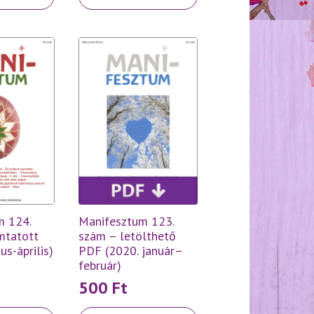
m 124.
Manifesztum 123.
mtatott
szám – letölthető
us-április)
PDF (2020. január–
február)
500
Ft