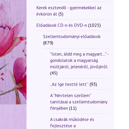
Kerek esztendő - gyermekekkel az
évkörön át
(5)
Előadások CD-n és DVD-n
(1025)
Szellemtudományi előadások
(879)
"Isten, áldd meg a magyart..." -
gondolatok a magyarság
múltjáról, jelenéről, jövőjéről
(45)
„Az Ige testté lett”
(93)
A "Névtelen szellem"
tanításai a szellemtudomány
fényében
(11)
A csakrák működése és
fejlesztése a