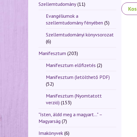
Szellemtudomány
(11)
Kos
Evangéliumok a
szellemtudomány fényében
(5)
Szellemtudományi könyvsorozat
(6)
Manifesztum
(203)
Manifesztum előfizetés
(2)
Manifesztum (letölthető PDF)
(52)
Manifesztum (Nyomtatott
verzió)
(153)
"Isten, áldd meg a magyart..." –
Magyarság
(7)
Imakönyvek
(6)