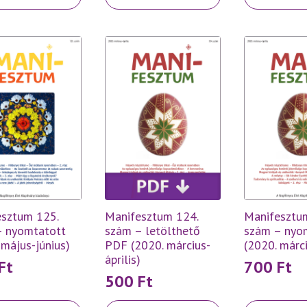
sztum 125.
Manifesztum 124.
Manifesztu
– nyomtatott
szám – letölthető
szám – nyo
 május-június)
PDF (2020. március-
(2020. márci
április)
Ft
700
Ft
500
Ft