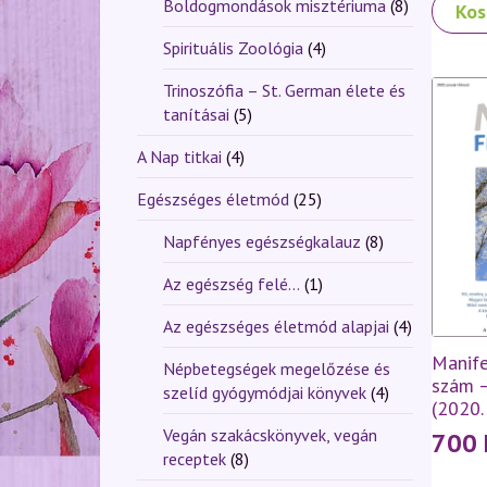
Boldogmondások misztériuma
(8)
Kos
Spirituális Zoológia
(4)
Trinoszófia – St. German élete és
tanításai
(5)
A Nap titkai
(4)
Egészséges életmód
(25)
Napfényes egészségkalauz
(8)
Az egészség felé...
(1)
Az egészséges életmód alapjai
(4)
Manife
Népbetegségek megelőzése és
szám 
szelíd gyógymódjai könyvek
(4)
(2020.
Vegán szakácskönyvek, vegán
700
receptek
(8)