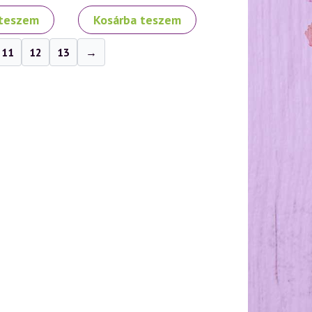
 teszem
Kosárba teszem
11
12
13
→