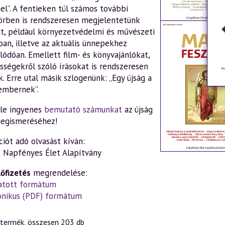
l”. A fentieken túl számos további
rben is rendszeresen megjelentetünk
at, például környezetvédelmi és művészeti
an, illetve az aktuális ünnepekhez
lódóan. Emellett film- és könyvajánlókat,
sségekről szóló írásokat is rendszeresen
. Erre utal másik szlogenünk: „Egy újság a
 embernek”.
 le ingyenes
bemutató számunkat
az újság
egismeréséhez!
ciót adó olvasást kíván:
ó Napfényes Élet Alapítvány
lőfizetés
megrendelése:
atott formátum
onikus (PDF) formátum
termék, összesen 203 db