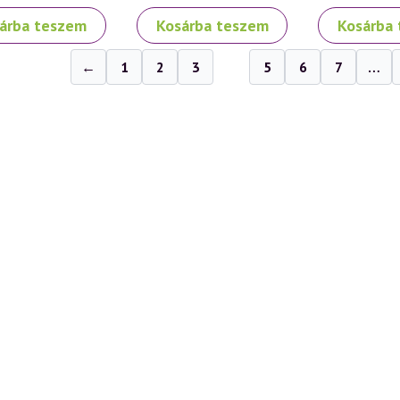
árba teszem
Kosárba teszem
Kosárba
←
1
2
3
4
5
6
7
…