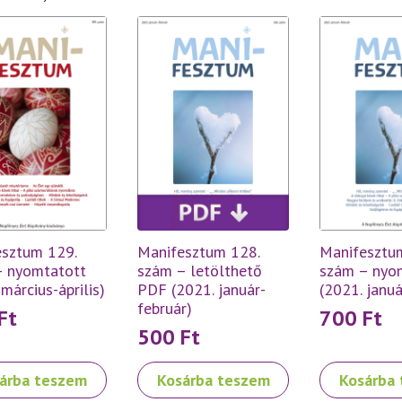
sztum 129.
Manifesztum 128.
Manifesztu
– nyomtatott
szám – letölthető
szám – nyo
március-április)
PDF (2021. január-
(2021. januá
február)
Ft
700
Ft
500
Ft
árba teszem
Kosárba teszem
Kosárba