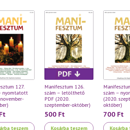
sztum 127.
Manifesztum 126.
Manifesztu
– nyomtatott
szám – letölthető
szám – nyo
 november-
PDF (2020.
(2020. szep
ber)
szeptember-október)
október)
Ft
500
Ft
700
Ft
árba teszem
Kosárba teszem
Kosárba