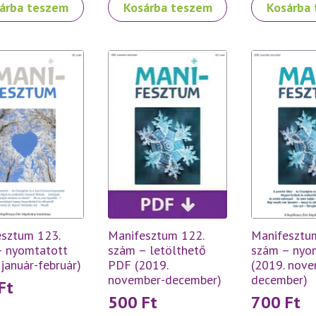
árba teszem
Kosárba teszem
Kosárba
Manifesztum 122.
sztum 123.
Manifesztu
szám – letölthető
– nyomtatott
szám – nyo
PDF (2019.
 január-február)
(2019. nove
november-december)
december)
Ft
500
Ft
700
Ft