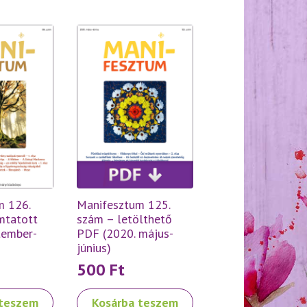
m 126.
Manifesztum 125.
mtatott
szám – letölthető
tember-
PDF (2020. május-
június)
500
Ft
 teszem
Kosárba teszem