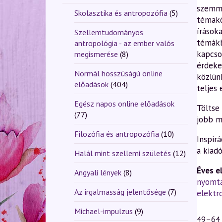
szemme
Skolasztika és antropozófia
(5)
témakö
írások
Szellemtudományos
témákb
antropológia - az ember valós
kapcso
megismerése
(8)
érdeke
Normál hosszúságú online
közlünk
előadások
(404)
teljes
Egész napos online előadások
Töltse
(77)
jobb m
Filozófia és antropozófia
(10)
Inspirá
a kiad
Halál mint szellemi születés
(12)
Éves e
Angyali lények
(8)
nyomt
Az irgalmasság jelentősége
(7)
elektr
Michael-impulzus
(9)
49–64 