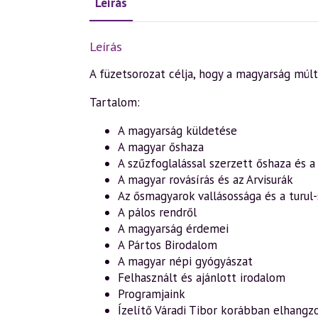
Leírás
Leírás
A füzetsorozat célja, hogy a magyarság múltj
Tartalom:
A magyarság küldetése
A magyar őshaza
A szűzfoglalással szerzett őshaza és a
A magyar rovásírás és az Arvisurák
Az ősmagyarok vallásossága és a turu
A pálos rendről
A magyarság érdemei
A Pártos Birodalom
A magyar népi gyógyászat
Felhasznált és ajánlott irodalom
Programjaink
Ízelítő Váradi Tibor korábban elhangz