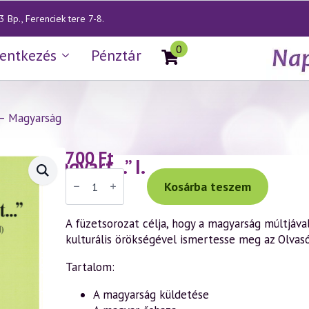
 Bp., Ferenciek tere 7-8.
0
lentkezés
Pénztár
" – Magyarság
700
Ft
meg a magyart…” I.
Váradi
Tibor:
Kosárba teszem
"Isten,
áldd
meg
A füzetsorozat célja, hogy a magyarság múltjával, 
a
kulturális örökségével ismertesse meg az Olvasó
magyart..."
I.
mennyiség
Tartalom:
A magyarság küldetése