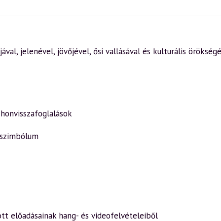
ával, jelenével, jövőjével, ősi vallásával és kulturális öröksé
 honvisszafoglalások
l-szimbólum
ott előadásainak hang- és videofelvételeiből