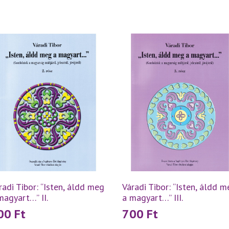
radi Tibor: “Isten, áldd meg
Váradi Tibor: “Isten, áldd 
magyart…” II.
a magyart…” III.
00
Ft
700
Ft