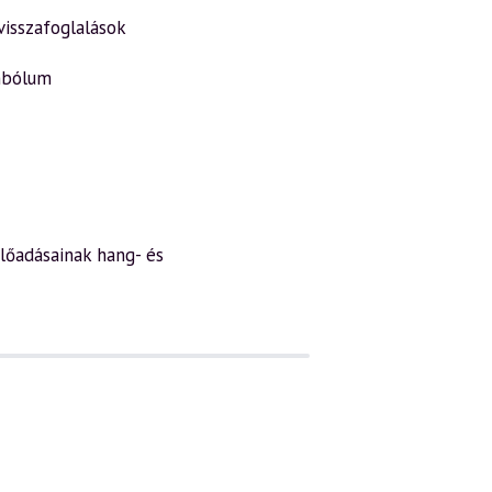
visszafoglalások
imbólum
lőadásainak hang- és