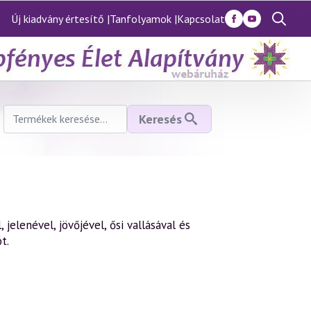
Új kiadvány értesítő |
Tanfolyamok |
Kapcsolat
Search
for:
Keresés
Keresés
a
következőre:
jelenével, jövőjével, ősi vallásával és
t.