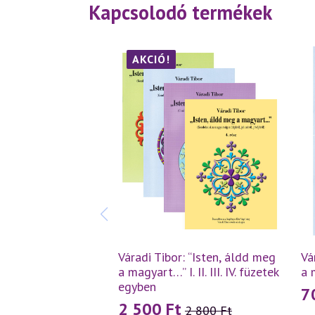
Kapcsolodó termékek
AKCIÓ!
Váradi Tibor: “Isten, áldd meg
Vá
a magyart…” I. II. III. IV. füzetek
a 
egyben
7
2 500
Ft
2 800
Ft