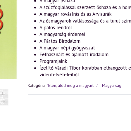
A magyar őshaza
A szűzfoglalással szerzett őshaza és a hon
A magyar rovásírás és az Arvisurák
Az ősmagyarok vallásossága és a turul-sz
A pálos rendről
A magyarság érdemei
A Pártos Birodalom
A magyar népi gyógyászat
Felhasznált és ajánlott irodalom
Programjaink
Ízelítő Váradi Tibor korábban elhangzott e
videofelvételeiből
Kategória:
"Isten, áldd meg a magyart..." – Magyarság