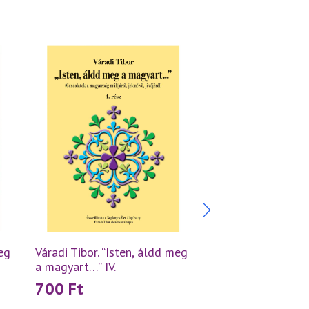
meg
Váradi Tibor. “Isten, áldd meg
„Ismerd meg mos
a magyart…” IV.
népedet…” – 2. ré
700
Ft
700
Ft