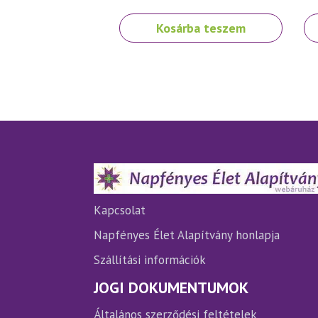
Original
Current
price
price
Kosárba teszem
was:
is:
2
2
800 Ft.
500 Ft.
Kapcsolat
Napfényes Élet Alapítvány honlapja
Szállítási információk
JOGI DOKUMENTUMOK
Általános szerződési feltételek