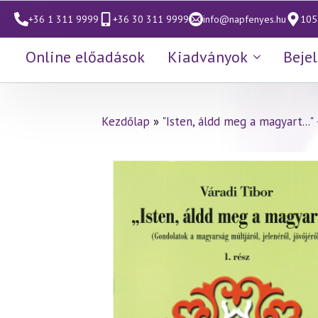
+36 1 311 9999
+36 30 311 9999
info@napfenyes.hu
1053
Online előadások
Kiadványok
Beje
Kezdőlap
»
"Isten, áldd meg a magyart...
Váradi Tibor: “Isten, áldd 