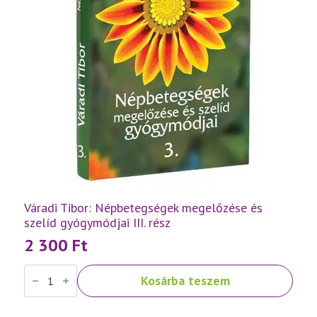
Váradi Tibor: Népbetegségek megelőzése és
szelíd gyógymódjai III. rész
2 300
Ft
Váradi
Kosárba teszem
Tibor:
Népbetegségek
megelőzése
és