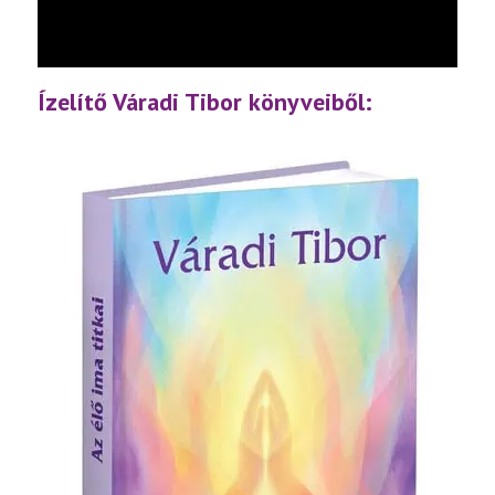
lejátsz
Ízelítő Váradi Tibor könyveiből: