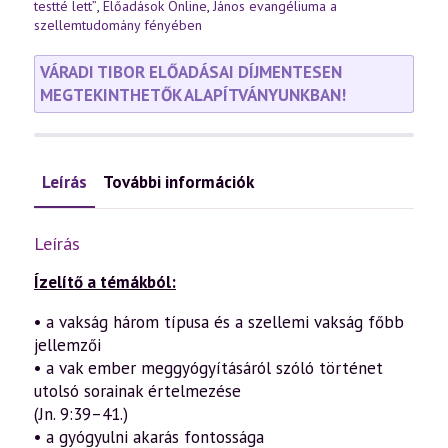
testté lett”
,
Előadások Online
,
János evangéliuma a
szellemtudomány fényében
VÁRADI TIBOR ELŐADÁSAI DÍJMENTESEN
MEGTEKINTHETŐK ALAPÍTVÁNYUNKBAN!
Leírás
További információk
Leírás
Ízelítő a témákból:
• a vakság három típusa és a szellemi vakság főbb
jellemzői
• a vak ember meggyógyításáról szóló történet
utolsó sorainak értelmezése
(Jn. 9:39–41.)
• a gyógyulni akarás fontossága