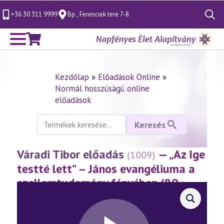
+36 30 311 9999
Bp., Ferenciek tere 7-8.
Search
for:
Kezdőlap
»
Előadások Online
»
Normál hosszúságú online
előadások
Keresés
Keresés
a
következőre:
Váradi Tibor előadás
— „Az Ige
(1009)
testté lett” – János evangéliuma a
szellemtudomány fényében (80.
rész)
(2024.05.03.)