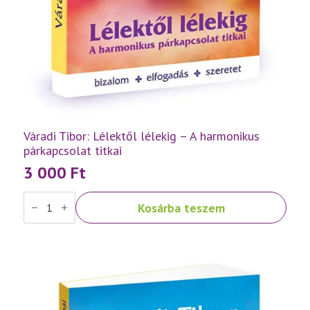
Váradi Tibor: Lélektől lélekig – A harmonikus
párkapcsolat titkai
3 000
Ft
Váradi
Kosárba teszem
Tibor:
Lélektől
lélekig
–
A
harmonikus
párkapcsolat
titkai
mennyiség