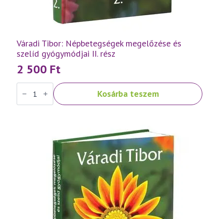
Váradi Tibor: Népbetegségek megelőzése és
szelíd gyógymódjai II. rész
2 500
Ft
Váradi
Kosárba teszem
Tibor:
Népbetegségek
megelőzése
és
szelíd
gyógymódjai
II.
rész
mennyiség