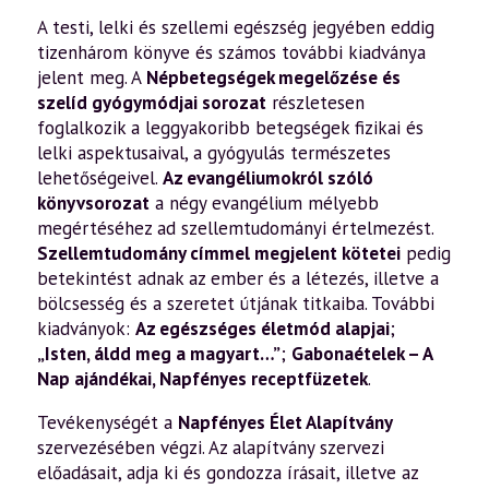
A testi, lelki és szellemi egészség jegyében eddig
tizenhárom könyve és számos további kiadványa
jelent meg. A
Népbetegségek megelőzése és
szelíd gyógymódjai sorozat
részletesen
foglalkozik a leggyakoribb betegségek fizikai és
lelki aspektusaival, a gyógyulás természetes
lehetőségeivel.
Az evangéliumokról szóló
könyvsorozat
a négy evangélium mélyebb
megértéséhez ad szellemtudományi értelmezést.
Szellemtudomány címmel megjelent kötetei
pedig
betekintést adnak az ember és a létezés, illetve a
bölcsesség és a szeretet útjának titkaiba. További
kiadványok:
Az egészséges életmód alapjai
;
„Isten, áldd meg a magyart…”
;
Gabonaételek – A
Nap ajándékai
,
Napfényes receptfüzetek
.
Tevékenységét a
Napfényes Élet Alapítvány
szervezésében végzi. Az alapítvány szervezi
előadásait, adja ki és gondozza írásait, illetve az