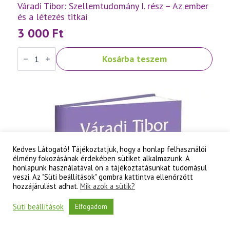
Váradi Tibor: Szellemtudomány I. rész – Az ember
és a létezés titkai
3 000
Ft
Váradi
Kosárba teszem
Tibor:
Szellemtudomány
I.
rész
-
Az
ember
és
a
létezés
titkai
mennyiség
Kedves Látogató! Tájékoztatjuk, hogy a honlap felhasználói
élmény fokozásának érdekében sütiket alkalmazunk. A
honlapunk használatával ön a tájékoztatásunkat tudomásul
veszi. Az "Süti beállítások" gombra kattintva ellenőrzött
hozzájárulást adhat.
Mik azok a sütik?
Süti beállítások
Elfogadom