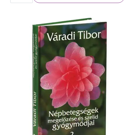
Népbetegségek
megelőzése
és
szelíd
gyógymódjai
I.
rész
mennyiség