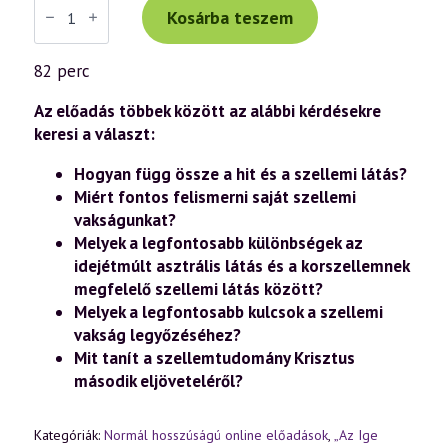
Tibor
Kosárba teszem
előadás
(1009)
—
82 perc
„Az
Ige
testté
Az előadás többek között az alábbi kérdésekre
lett”
keresi a választ:
–
János
Hogyan függ össze a hit és a szellemi látás?
evangéliuma
a
Miért fontos felismerni saját szellemi
szellemtudomány
vakságunkat?
fényében
(80.
Melyek a legfontosabb különbségek az
rész)
idejétmúlt asztrális látás és a korszellemnek
(2024.05.03.)
mennyiség
megfelelő szellemi látás között?
Melyek a legfontosabb kulcsok a szellemi
vakság legyőzéséhez?
Mit tanít a szellemtudomány Krisztus
második eljöveteléről?
Kategóriák:
Normál hosszúságú online előadások
,
„Az Ige