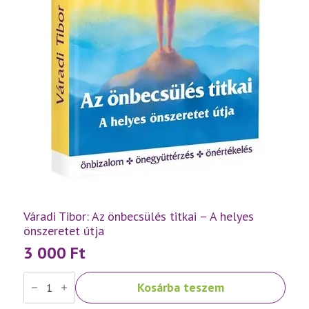
Váradi Tibor: Az önbecsülés titkai – A helyes
önszeretet útja
3 000
Ft
Váradi
Kosárba teszem
Tibor:
Az