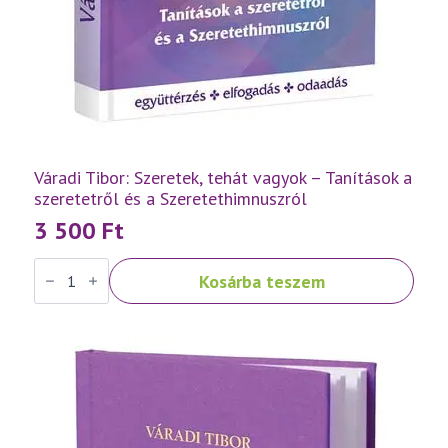
Váradi Tibor: Szeretek, tehát vagyok – Tanítások a
szeretetről és a Szeretethimnuszról
3 500
Ft
Váradi
Kosárba teszem
Tibor:
Szeretek,
tehát
vagyok
–
Tanítások
a
szeretetről
és
a
Szeretethimnuszról