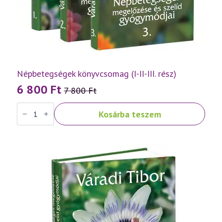
Népbetegségek könyvcsomag (I-II-III. rész)
6 800
Ft
7 800
Ft
Original
Current
Népbetegségek
price
price
Kosárba teszem
könyvcsomag
was:
is:
(I-
II-
7
6
III.
rész)
800 Ft.
800 Ft.
mennyiség