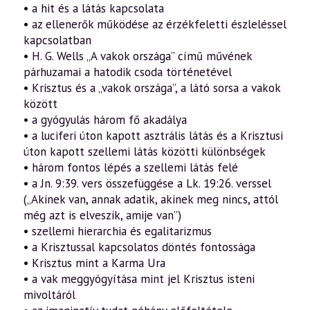
• a hit és a látás kapcsolata
• az ellenerők működése az érzékfeletti észleléssel
kapcsolatban
• H. G. Wells „A vakok országa” című művének
párhuzamai a hatodik csoda történetével
• Krisztus és a „vakok országa”, a látó sorsa a vakok
között
• a gyógyulás három fő akadálya
• a luciferi úton kapott asztrális látás és a Krisztusi
úton kapott szellemi látás közötti különbségek
• három fontos lépés a szellemi látás felé
• a Jn. 9:39. vers összefüggése a Lk. 19:26. verssel
(„Akinek van, annak adatik, akinek meg nincs, attól
még azt is elveszik, amije van”)
• szellemi hierarchia és egalitarizmus
• a Krisztussal kapcsolatos döntés fontossága
• Krisztus mint a Karma Ura
• a vak meggyógyítása mint jel Krisztus isteni
mivoltáról