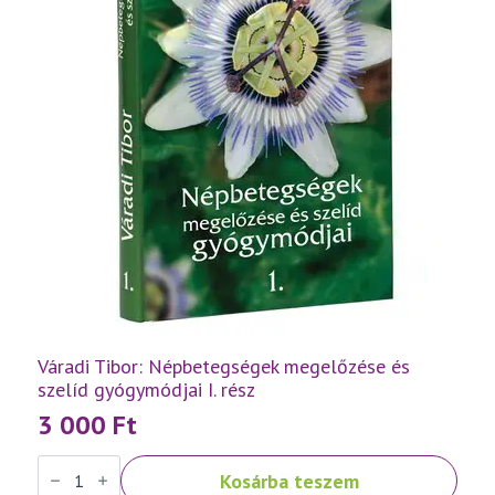
Váradi Tibor: Népbetegségek megelőzése és
szelíd gyógymódjai I. rész
3 000
Ft
Váradi
Kosárba teszem
Tibor: