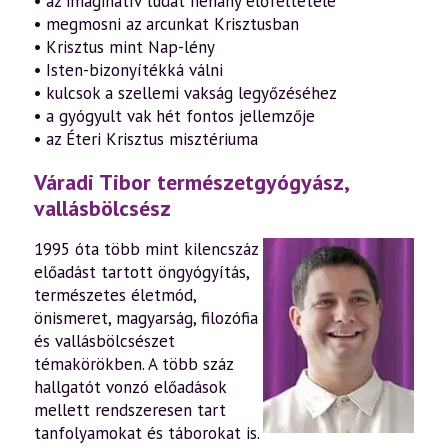
• az imaginatív tudat néhány előfeltétele
• megmosni az arcunkat Krisztusban
• Krisztus mint Nap-lény
• Isten-bizonyítékká válni
• kulcsok a szellemi vakság legyőzéséhez
• a gyógyult vak hét fontos jellemzője
• az Éteri Krisztus misztériuma
Váradi Tibor természetgyógyász,
vallásbölcsész
1995 óta több mint kilencszáz
előadást tartott öngyógyítás,
természetes életmód,
önismeret, magyarság, filozófia
és vallásbölcsészet
témakörökben. A több száz
hallgatót vonzó előadások
mellett rendszeresen tart
tanfolyamokat és táborokat is.