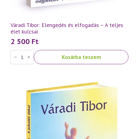
Váradi Tibor: Elengedés és elfogadás – A teljes
élet kulcsai
2 500
Ft
Váradi
Kosárba teszem
Tibor:
Elengedés
és
elfogadás
–
A
teljes
élet
kulcsai
mennyiség