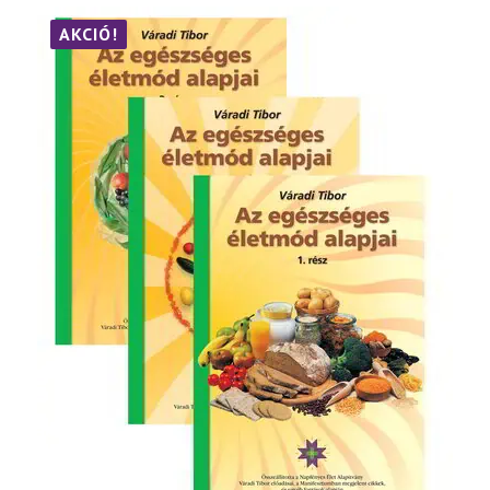
szelíd
gyógymódjai
AKCIÓ!
III.
rész
mennyiség