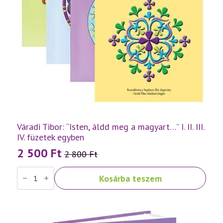
Váradi Tibor: “Isten, áldd meg a magyart…” I. II. III.
IV. füzetek egyben
2 500
Ft
2 800
Ft
Original
Current
Váradi
price
price
Kosárba teszem
Tibor:
was:
is:
"Isten,
áldd
2
2
meg
a
800 Ft.
500 Ft.
magyart..."