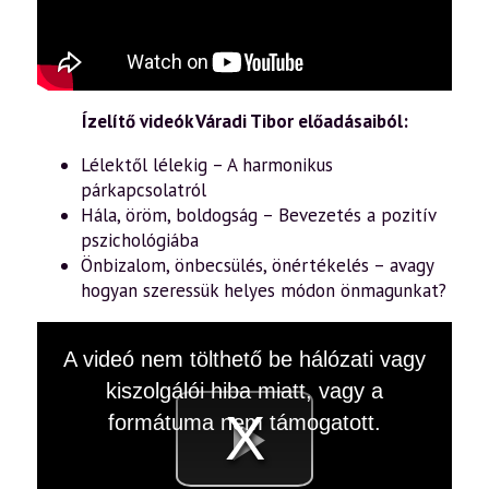
Ízelítő videók Váradi Tibor előadásaiból:
Lélektől lélekig – A harmonikus
párkapcsolatról
Hála, öröm, boldogság – Bevezetés a pozitív
pszichológiába
Önbizalom, önbecsülés, önértékelés – avagy
hogyan szeressük helyes módon önmagunkat?
This
A videó nem tölthető be hálózati vagy
is
a
kiszolgálói hiba miatt, vagy a
modal
window.
formátuma nem támogatott.
Videó