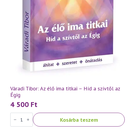
Váradi Tibor: Az élő ima titkai – Híd a szívtől az
Égig
4 500
Ft
Váradi
Kosárba teszem
Tibor:
Az
élő
ima