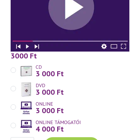
3000
Ft
CD
3 000
Ft
DVD
3 000
Ft
ONLINE
3 000
Ft
ONLINE TÁMOGATÓI
4 000
Ft
Váradi