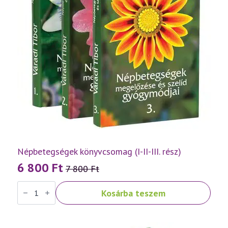
Népbetegségek könyvcsomag (I-II-III. rész)
6 800
Ft
7 800
Ft
Original
Current
Népbetegségek
price
price
Kosárba teszem
könyvcsomag
was:
is:
(I-
II-
7
6
III.
rész)