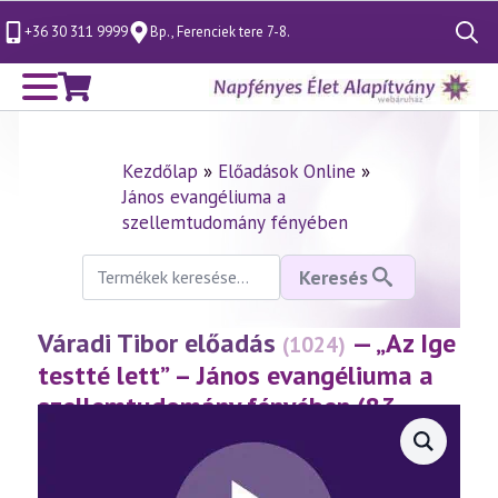
+36 30 311 9999
Bp., Ferenciek tere 7-8.
Search
for:
Kezdőlap
»
Előadások Online
»
János evangéliuma a
szellemtudomány fényében
Keresés
Keresés
a
következőre:
Váradi Tibor előadás
— „Az Ige
(1024)
testté lett” – János evangéliuma a
szellemtudomány fényében (83.
rész)
(2024.12.07.)