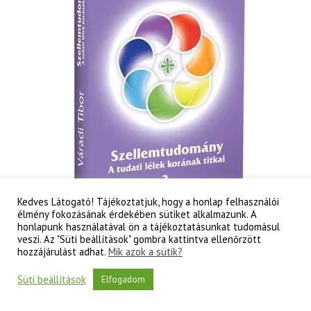
Kedves Látogató! Tájékoztatjuk, hogy a honlap felhasználói
élmény fokozásának érdekében sütiket alkalmazunk. A
honlapunk használatával ön a tájékoztatásunkat tudomásul
veszi. Az "Süti beállítások" gombra kattintva ellenőrzött
hozzájárulást adhat.
Mik azok a sütik?
Váradi Tibor: Szellemtudomány II. rész – A tudati
lélek korának titkai
Süti beállítások
Elfogadom
3 000
Ft