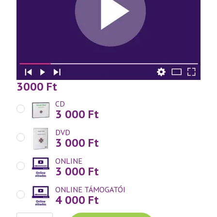
3000
Ft
CD
3 000
Ft
DVD
3 000
Ft
ONLINE
3 000
Ft
ONLINE TÁMOGATÓI
4 000
Ft
Váradi