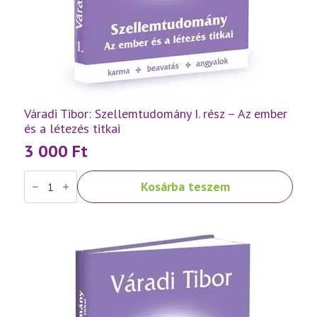
Váradi Tibor: Szellemtudomány I. rész – Az ember
és a létezés titkai
3 000
Ft
Váradi
Kosárba teszem
Tibor:
Szellemtudomány
I.
rész
-
Az
ember
és
a
létezés
titkai
mennyiség