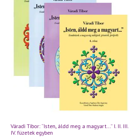
Váradi Tibor: “Isten, áldd meg a magyart…” I. II. III.
IV. füzetek egyben