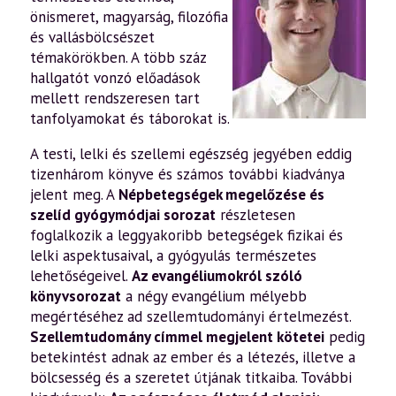
önismeret, magyarság, filozófia
és vallásbölcsészet
témakörökben. A több száz
hallgatót vonzó előadások
mellett rendszeresen tart
tanfolyamokat és táborokat is.
A testi, lelki és szellemi egészség jegyében eddig
tizenhárom könyve és számos további kiadványa
jelent meg. A
Népbetegségek megelőzése és
szelíd gyógymódjai sorozat
részletesen
foglalkozik a leggyakoribb betegségek fizikai és
lelki aspektusaival, a gyógyulás természetes
lehetőségeivel.
Az evangéliumokról szóló
könyvsorozat
a négy evangélium mélyebb
megértéséhez ad szellemtudományi értelmezést.
Szellemtudomány címmel megjelent kötetei
pedig
betekintést adnak az ember és a létezés, illetve a
bölcsesség és a szeretet útjának titkaiba. További