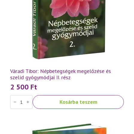
Váradi Tibor: Népbetegségek megelőzése és
szelíd gyógymódjai II. rész
2 500
Ft
Váradi
Kosárba teszem
Tibor:
Népbetegségek
megelőzése
és
szelíd
gyógymódjai
II.