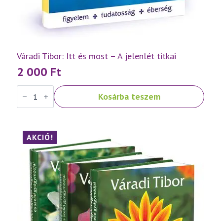
Váradi Tibor: Itt és most – A jelenlét titkai
2 000
Ft
Váradi
Kosárba teszem
Tibor:
Itt
és
most
–
A
AKCIÓ!
jelenlét
titkai
mennyiség