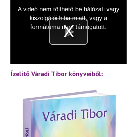
This
A videó nem tölthető be hálózati vagy
is
a
kiszolgálói hiba miatt, vagy a
modal
window.
formátuma nem támogatott.
Videó
lejátsz
Ízelítő Váradi Tibor könyveiből: