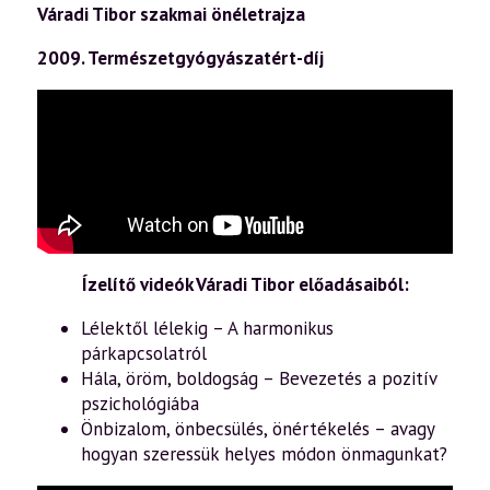
Váradi Tibor szakmai önéletrajza
2009. Természetgyógyászatért-díj
Ízelítő videók Váradi Tibor előadásaiból:
Lélektől lélekig – A harmonikus
párkapcsolatról
Hála, öröm, boldogság – Bevezetés a pozitív
pszichológiába
Önbizalom, önbecsülés, önértékelés – avagy
hogyan szeressük helyes módon önmagunkat?