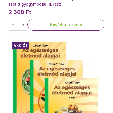
szelíd gyógymódjai III. rész
2 300
Ft
Váradi
Kosárba teszem
Tibor:
Népbetegségek
megelőzése
és
szelíd
gyógymódjai
AKCIÓ!
III.
rész
mennyiség