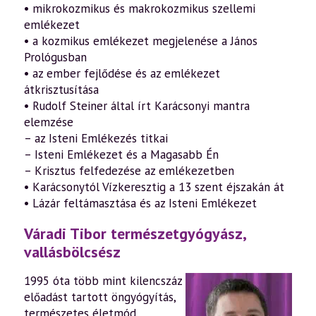
• mikrokozmikus és makrokozmikus szellemi
emlékezet
• a kozmikus emlékezet megjelenése a János
Prológusban
• az ember fejlődése és az emlékezet
átkrisztusítása
• Rudolf Steiner által írt Karácsonyi mantra
elemzése
– az Isteni Emlékezés titkai
– Isteni Emlékezet és a Magasabb Én
– Krisztus felfedezése az emlékezetben
• Karácsonytól Vízkeresztig a 13 szent éjszakán át
• Lázár feltámasztása és az Isteni Emlékezet
Váradi Tibor természetgyógyász,
vallásbölcsész
1995 óta több mint kilencszáz
előadást tartott öngyógyítás,
természetes életmód,