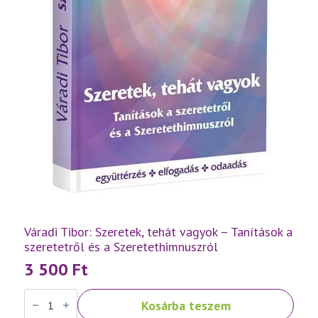
Váradi Tibor: Szeretek, tehát vagyok – Tanítások a
szeretetről és a Szeretethimnuszról
3 500
Ft
Váradi
Kosárba teszem
Tibor:
Szeretek,