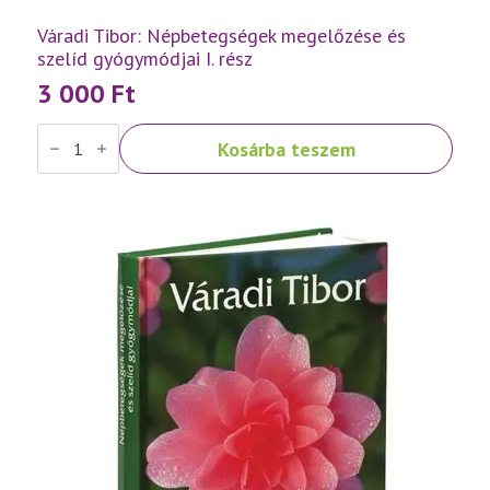
Váradi Tibor: Népbetegségek megelőzése és
szelíd gyógymódjai I. rész
3 000
Ft
Váradi
Kosárba teszem
Tibor:
Népbetegségek
megelőzése
és
szelíd
gyógymódjai
I.
rész
mennyiség