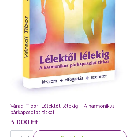
Váradi Tibor: Lélektől lélekig – A harmonikus
párkapcsolat titkai
3 000
Ft
Váradi