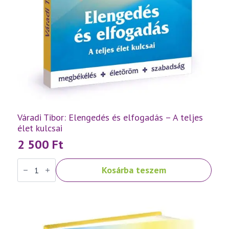
Váradi Tibor: Elengedés és elfogadás – A teljes
élet kulcsai
2 500
Ft
Váradi
Kosárba teszem
Tibor:
Elengedés
és
elfogadás
–
A
teljes
élet