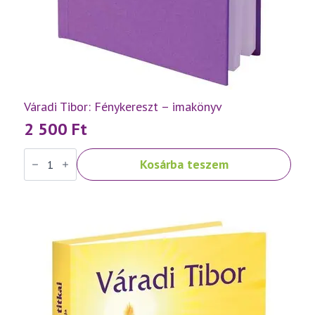
Váradi Tibor: Fénykereszt – imakönyv
2 500
Ft
Váradi
Kosárba teszem
Tibor:
Fénykereszt
–
imakönyv
mennyiség