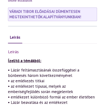
online előadások
VÁRADI TIBOR ELŐADÁSAI DÍJMENTESEN
MEGTEKINTHETŐK ALAPÍTVÁNYUNKBAN!
Leírás
Leírás
Ízelítő a témákból:
• Lázár feltámasztásának összefüggései a
bűnbeesés három következményével
• az emlékezés titkai
• az emlékezet típusai, melyek az
emberiségfejlődés során megjelentek
• emlékezet különböző formái az ember életében
• Lázár beavatása és az emlékezet