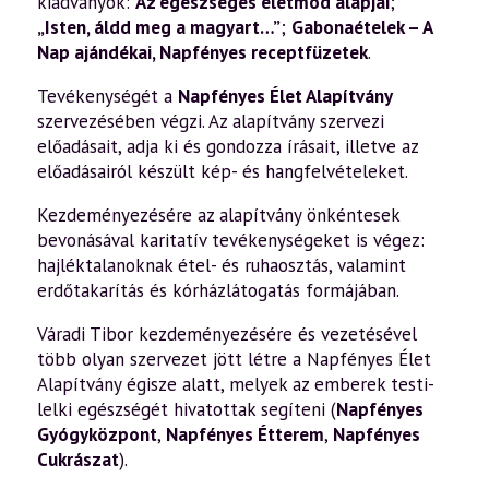
kiadványok:
Az egészséges életmód alapjai
;
„Isten, áldd meg a magyart…”
;
Gabonaételek – A
Nap ajándékai
,
Napfényes receptfüzetek
.
Tevékenységét a
Napfényes Élet Alapítvány
szervezésében végzi. Az alapítvány szervezi
előadásait, adja ki és gondozza írásait, illetve az
előadásairól készült kép- és hangfelvételeket.
Kezdeményezésére az alapítvány önkéntesek
bevonásával karitatív tevékenységeket is végez:
hajléktalanoknak étel- és ruhaosztás, valamint
erdőtakarítás és kórházlátogatás formájában.
Váradi Tibor kezdeményezésére és vezetésével
több olyan szervezet jött létre a Napfényes Élet
Alapítvány égisze alatt, melyek az emberek testi-
lelki egészségét hivatottak segíteni (
Napfényes
Gyógyközpont
,
Napfényes Étterem
,
Napfényes
Cukrászat
).