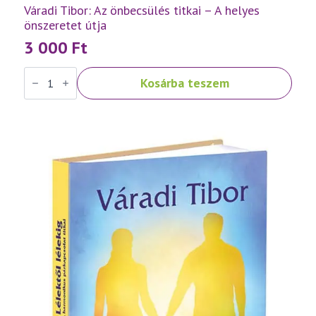
Váradi Tibor: Az önbecsülés titkai – A helyes
önszeretet útja
3 000
Ft
Váradi
Kosárba teszem
Tibor:
Az
önbecsülés
titkai
–
A
helyes
önszeretet
útja
mennyiség