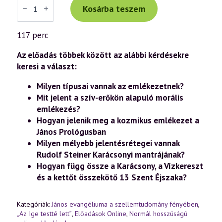
Tibor
Kosárba teszem
előadás
(1024)
—
117 perc
„Az
Ige
testté
Az előadás többek között az alábbi kérdésekre
lett”
keresi a választ:
–
János
Milyen típusai vannak az emlékezetnek?
evangéliuma
a
Mit jelent a szív-erőkön alapuló morális
szellemtudomány
emlékezés?
fényében
(83.
Hogyan jelenik meg a kozmikus emlékezet a
rész)
János Prológusban
(2024.12.07.)
mennyiség
Milyen mélyebb jelentésrétegei vannak
Rudolf Steiner Karácsonyi mantrájának?
Hogyan függ össze a Karácsony, a Vízkereszt
és a kettőt összekötő 13 Szent Éjszaka?
Kategóriák:
János evangéliuma a szellemtudomány fényében
,
„Az Ige testté lett”
,
Előadások Online
,
Normál hosszúságú