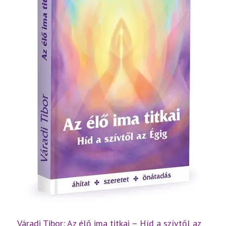
Váradi Tibor: Az élő ima titkai – Híd a szívtől az